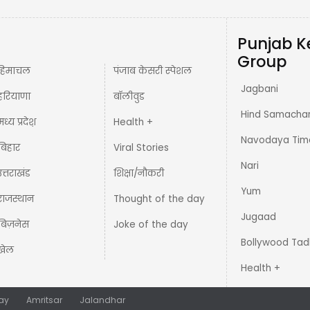
Punjab K
Group
हिमाचल
पंजाब केसरी स्पेशल
Jagbani
हरियाणा
बॉलीवुड
Hind Samacha
मध्य प्रदेश़
Health +
Navodaya Tim
बिहार
Viral Stories
Nari
उत्तराखंड
शिक्षा/नौकरी
Yum
राजस्थान
Thought of the day
Jugaad
बिज़नेस
Joke of the day
Bollywood Tad
खेल
Health +
ay
Amritsar
Jalandhar