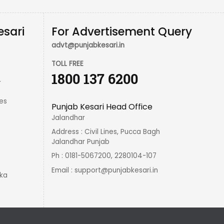
esari
For Advertisement Query
advt@punjabkesari.in
TOLL FREE
1800 137 6200
r
es
Punjab Kesari Head Office
Jalandhar
Address : Civil Lines, Pucca Bagh
Jalandhar Punjab
Ph : 0181-5067200, 2280104-107
Email :
support@punjabkesari.in
ka