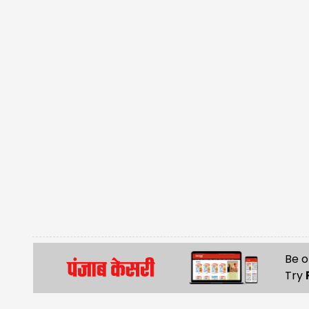
Be o
Try