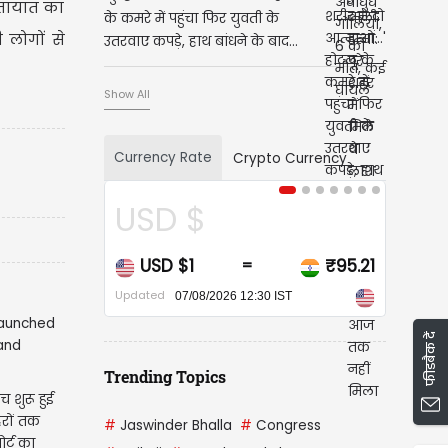
ातायात का
के कमरे में पहुंचा फिर युवती के
ी लोगों से
उतरवाए कपड़े, हाथ बांधने के बाद...
Show All
Currency Rate
Crypto Currency
USD $
USD $1
₹95.21
=
Updated
07/08/2026 12:30 IST
फीडबैक दें
Trending Topics
 शुरू हुई
हरों तक
#
Jaswinder Bhalla
#
Congress
ोर्ट का