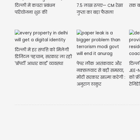
दिल्ली में कचरा प्रबंधन
7.5 लाख रुपए— CM रेखा
तक बढ
परियोजना शुरू की
गुप्ता का बड़ा फैसला
दिल्ली में हर संपत्ति को मिलेगी
डिजिटल पहचान, सरकार ला रही
'प्रॉपर्टी आधार कार्ड' व्यवस्था
पेपर लीक आतंकवाद और
दिल्ल
नक्सलवाद से बड़ी समस्या,
JEE-N
मोदी सरकार खात्मा करेगी :
को फ्र
अनुराग ठाकुर
रेजिडे