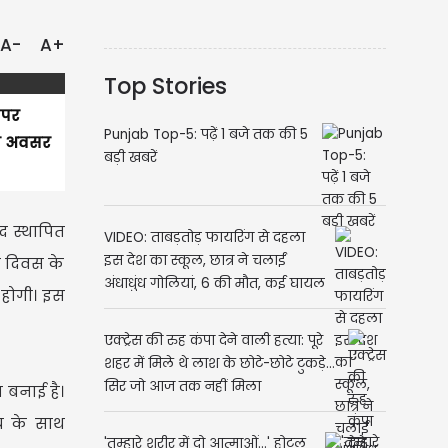
A-
A+
Top Stories
 पर
Punjab Top-5: पढ़ें 1 बजे तक की 5
के अवसर
बड़ी खबरें
द स्थापित
VIDEO: ताबड़तोड़ फायरिंग से दहला
इस देश का स्कूल, छात्र ने चलाईं
ी दिवस के
अंधाधुंध गोलियां, 6 की मौत, कई घायल
ा होगी। इस
एक्ट्रेस की रुह कंपा देने वाली हत्या: पूरे
शहर में मिले थे लाश के छोटे-छोटे टुकड़े...
सिर जो आज तक नहीं मिला
 बनाई है।
ोच के साथ
'तुम्हारे शरीर में दो आत्माओं...' होटल