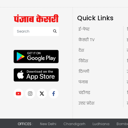
Quick Links
ई-पेपर
केसरी TV
देश
विदेश
दिल्ली
पंजाब
चंडीगढ़
उत्तर प्रदेश
OFFICES :
New Delhi
Chandigarh
Ludhiana
Bomb