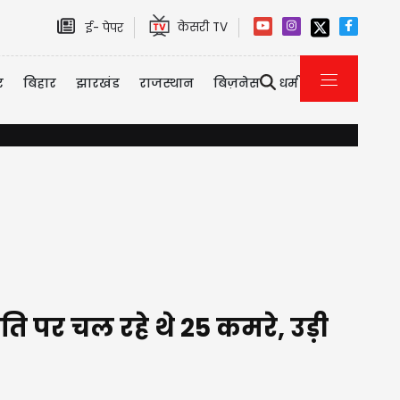
केसरी TV
ई- पेपर
र
बिहार
झारखंड
राजस्थान
बिज़नेस
धर्म
 पर कनाडा का सख्त एक्शन, 2026 की पहली छमाही में ही 3323 भारतीयों को देश से निकाला
ि पर चल रहे थे 25 कमरे, उड़ी