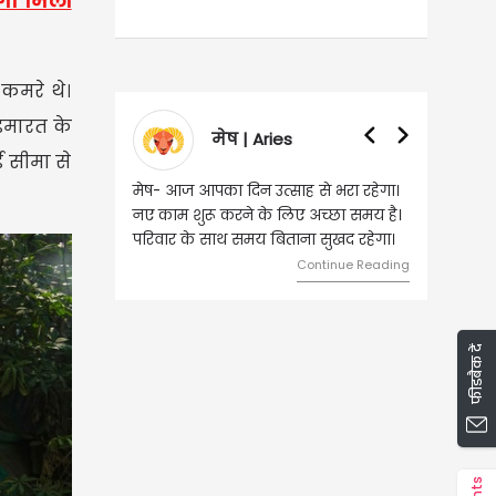
दगी मिली
कमरे थे।
 इमारत के
वृषभ | Taurus
ई सीमा से
वृष- आज का दिन इस राशि के जातकों के
लिए शुभ रहने वाला है। धन और नौकरी के
मामलों में सफलता मिलेगी। मित्रों से
मेलजोल बढ़ेगा। आर्थिक निवेश सोच-
समझकर...
Continue Reading
फीडबैक दें