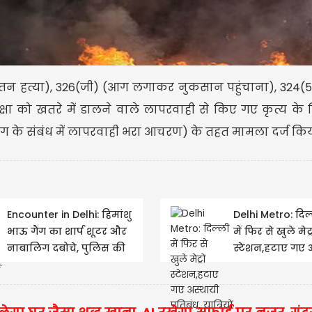
दतन हत्या), 326(जी) (आग लगाकर नुकसान पहुंचाना), 324(5) 
ा को खतरे में डालने वाले लापरवाही से किए गए कृत्य के ल
आग के संबंध में लापरवाही भरा आचरण) के तहत मामला दर्ज किय
Encounter in Delhi: हिमांशु
Delhi Metro: दिल
भाऊ गैंग का शार्प शूटर और
में फिर से खुले मेट्
नाबालिग दबोचे, पुलिस की
स्टेशन,हटाए गए 
जवाबी फायरिंग में...
प्रतिबंध, यात्रियों 
राहत की...