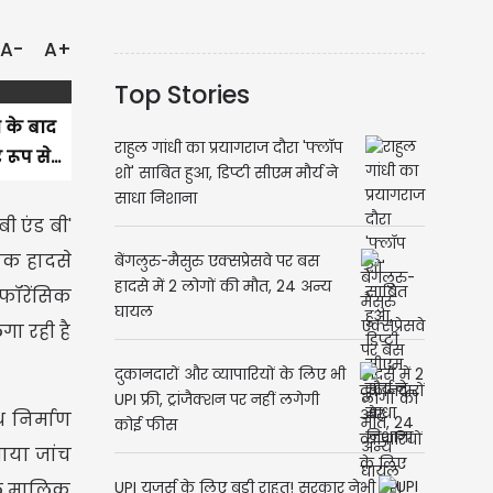
A-
A+
Top Stories
 के बाद
राहुल गांधी का प्रयागराज दौरा 'फ्लॉप
ूप से...
शो' साबित हुआ, डिप्टी सीएम मौर्य ने
साधा निशाना
ी एंड बी'
नाक हादसे
बेंगलुरु-मैसुरु एक्सप्रेसवे पर बस
हादसे में 2 लोगों की मौत, 24 अन्य
 फॉरेंसिक
घायल
गा रही है
दुकानदारों और व्यापारियों के लिए भी
UPI फ्री, ट्रांजैक्शन पर नहीं लगेगी
ध निर्माण
कोई फीस
ताया जांच
ोटल मालिक
UPI यूजर्स के लिए बड़ी राहत! सरकार ने