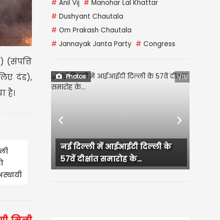
#
Anil Vij
#
Manohar Lal Khattar
#
Dushyant Chautala
#
Om Prakash Chautala
#
Jannayak Janta Party
#
Congress
(संपत्ति
िए दंड),
Photos
2/10
ा है।
Previous
Next
Jalandhar में Grand Spa Center
्ली
में पुलिस की Raid, हिरासत...
रो
अस्थायी
ने ली