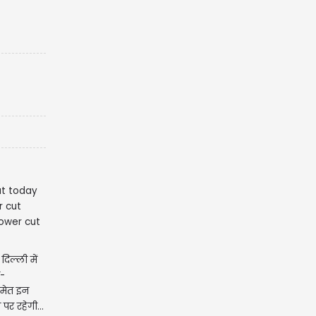
िल्ली में
-
समेत इन
पर रहेगी...