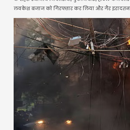
लवकेश बजाज को गिरफ्तार कर लिया और गैर इरादतन ह