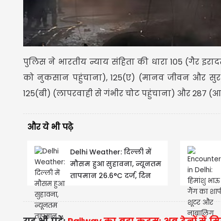
पुलिस ने भारतीय न्याय संहिता की धारा 105 (गैर इरा
को नुकसान पहुंचाना), 125(ए) (मानव जीवन और सुरक्ष
125(बी) (लापरवाही से गंभीर चोट पहुंचाना) और 287 (
और ये भी पढ़े
Delhi Weather: दिल्ली में
मौसम हुआ सुहावना, न्यूनतम
तापमान 26.6°C दर्ज, दिन
भर छाए रहेंगे बादल