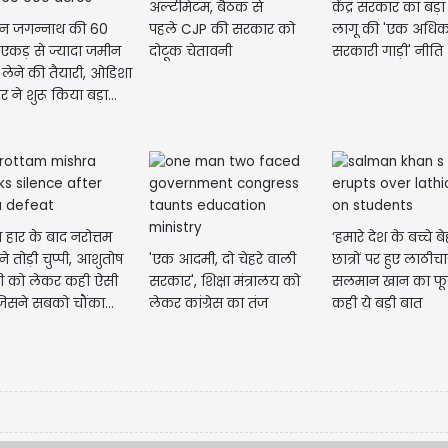
अल्टीमेटम, बैठक से
केंद्र सरकार का बड़
न जगन्नाथ की 60
पहले CJP की सरकार को
लागू की 'एक अधिक
एकड़ से ज्यादा जमीन
दोटूक चेतावनी
सरकारी गाड़ी' नीति
लेने की तैयारी, ओडिशा
 ने शुरू किया बड़ा...
 हार के बाद नरोत्तम
‘हमारे देश के बच्चे 
 ने तोड़ी चुप्पी, आशुतोष
'एक आदमी, दो चेहरे वाली
छात्रों पर हुए लाठीचा
री को लेकर कही ऐसी
सरकार', शिक्षा मंत्रालय को
सलमान खान का फूटा
िसने सबको चौंका...
लेकर कांग्रेस का तंज
कही ये बड़ी बात