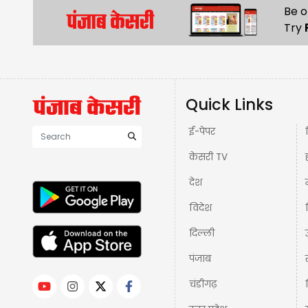
Be o
Try
Quick Links
ई-पेपर
केसरी TV
देश
विदेश
दिल्ली
पंजाब
चंडीगढ़