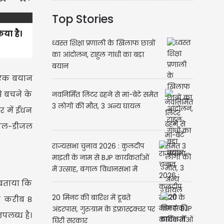
Top Stories
िया है।
ध्वस्त शिक्षा प्रणाली के खिलाफ छात्रों
का आंदोलन, राहुल गांधी का बड़ा
बयान
े एक बयान
े बचने के
नवनिर्मित लिंटर ढहने से मां-बेटे समेत
3 लोगों की मौत, 3 अन्य घायल
 में ईंधन
ट्रोल-डीजल
राज्यसभा चुनाव 2026 : कुलदीप
माइती के नाम से BJP कार्यकर्ताओं
में उत्साह, बंगाल विधानसभा में
बीजेपी विधायक 207
 बताया कि
20 मिनट की बारिश में डूबते
त करीब 8
अंडरपास, गुरुग्राम के इंफ्रास्ट्रक्चर पर
पलब्ध है।
घिरी सरकार