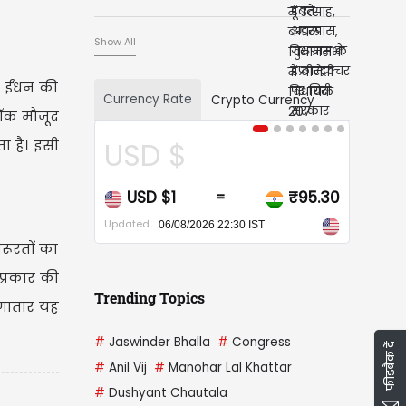
Show All
ें ईंधन की
Currency Rate
Crypto Currency
्टॉक मौजूद
USD $
ा है। इसी
USD $1
₹95.30
=
Updated
06/08/2026 22:30 IST
रूरतों का
प्रकार की
Trending Topics
लगातार यह
#
Jaswinder Bhalla
#
Congress
फीडबैक दें
#
Anil Vij
#
Manohar Lal Khattar
#
Dushyant Chautala