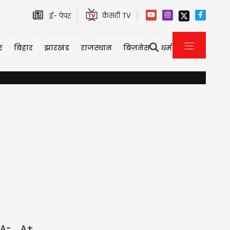
केसरी TV
ई- पेपर
र
बिहार
झारखंड
राजस्थान
बिज़नेस
धर्म
यौन उत्पीड़न केस में तरुण तेजपाल को 10 साल की सजा, बॉम्बे हाई कोर्
A-
A+