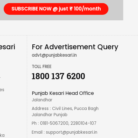
SUBSCRIBE NOW @ just ₹ 100/month
esari
For Advertisement Query
advt@punjabkesari.in
TOLL FREE
1800 137 6200
r
es
Punjab Kesari Head Office
Jalandhar
Address : Civil Lines, Pucca Bagh
Jalandhar Punjab
Ph : 0181-5067200, 2280104-107
Email :
support@punjabkesari.in
ka