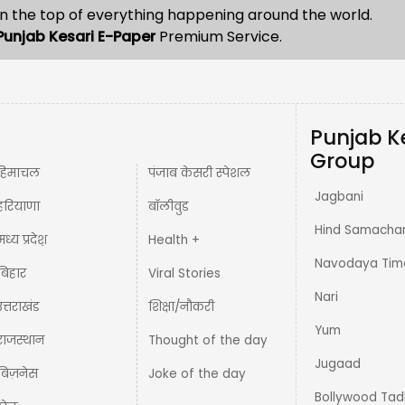
n the top of everything happening around the world.
Punjab Kesari E-Paper
Premium Service.
Punjab K
Group
हिमाचल
पंजाब केसरी स्पेशल
Jagbani
हरियाणा
बॉलीवुड
Hind Samacha
मध्य प्रदेश़
Health +
Navodaya Tim
बिहार
Viral Stories
Nari
उत्तराखंड
शिक्षा/नौकरी
Yum
राजस्थान
Thought of the day
Jugaad
बिज़नेस
Joke of the day
Bollywood Tad