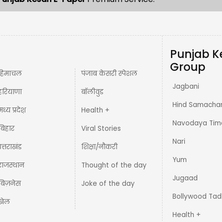
Punjab K
Group
हिमाचल
पंजाब केसरी स्पेशल
Jagbani
हरियाणा
बॉलीवुड
Hind Samacha
मध्य प्रदेश़
Health +
Navodaya Tim
बिहार
Viral Stories
Nari
उत्तराखंड
शिक्षा/नौकरी
Yum
राजस्थान
Thought of the day
Jugaad
बिज़नेस
Joke of the day
Bollywood Tad
खेल
Health +