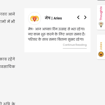
Thoughts
रूकावट आने
मेष | Aries
वृषभ | Taurus
ों में भी
मेष- आज आपका दिन उत्साह से भरा रहेगा।
वृष- आज का दिन इस राशि के 
नए काम शुरू करने के लिए अच्छा समय है।
लिए शुभ रहने वाला है। धन और
परिवार के साथ समय बिताना सुखद रहेगा।
मामलों में सफलता मिलेगी। मित्र
Jokes
मेलजोल बढ़ेगा। आर्थिक निवेश
Continue Reading
समझकर...
Cont
ग्र रहेंगे
व्यावसायिक
ी रूचि के