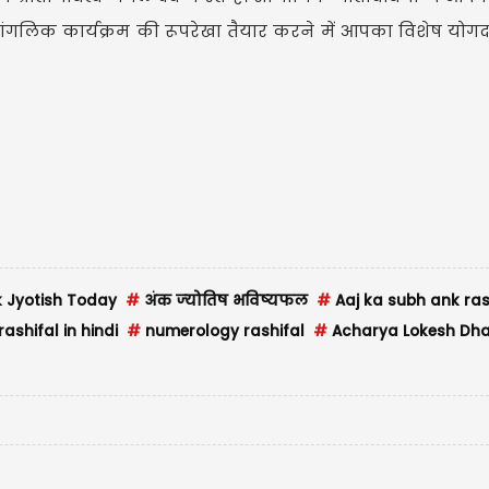
मांगलिक कार्यक्रम की रूपरेखा तैयार करने में आपका विशेष योगद
 Jyotish Today
#
अंक ज्‍योतिष भविष्‍यफल
#
Aaj ka subh ank ras
shifal in hindi
#
numerology rashifal
#
Acharya Lokesh Dha