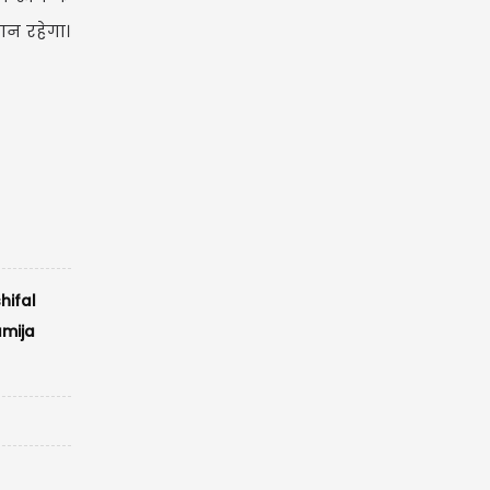
ान रहेगा।
hifal
mija