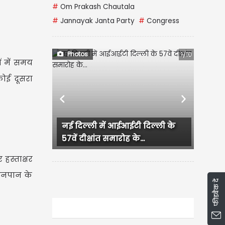
#
Om Prakash Chautala
#
Jannayak Janta Party
#
Congress
Photos
1/10
ों में समय
कोई दूसरा
Previous
Next
नई दिल्ली में आईआईटी दिल्ली के
Jalandhar में Grand
57वें दीक्षांत समारोह के...
में पुलिस की Raid, हिर
 हस्ताक्षर
खानपान के
फीडबैक दें