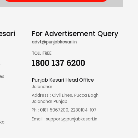
esari
For Advertisement Query
advt@punjabkesari.in
TOLL FREE
1800 137 6200
r
es
Punjab Kesari Head Office
Jalandhar
Address : Civil Lines, Pucca Bagh
Jalandhar Punjab
Ph : 0181-5067200, 2280104-107
Email :
support@punjabkesari.in
ka