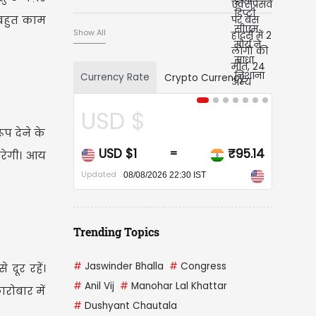
 बहुत काम
Show All
Currency Rate
Crypto Currency
USD $
CAD $
ूप देने के
USD $1
₹95.14
CAD $1
=
=
करेगी। आय
Updated
Updated
08/08/2026 22:30 IST
08/08/2026 22:30 I
Trending Topics
#
Jaswinder Bhalla
#
Congress
 दूर रहें।
#
Anil Vij
#
Manohar Lal Khattar
ारोबार में
#
Dushyant Chautala