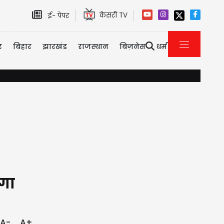
केसरी TV
ई- पेपर
र
बिहार
झारखंड
राजस्थान
बिज़नेस
धर्म
इमिग्रेशन पर कनाडा का सख्त एक्शन, 2026 की पहली छमाही में ही 3323 भारत
ेगा
A-
A+