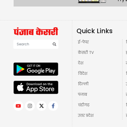
Quick Links
ई-पेपर
केसरी TV
देश
विदेश
दिल्ली
पंजाब
चंडीगढ़
उत्तर प्रदेश