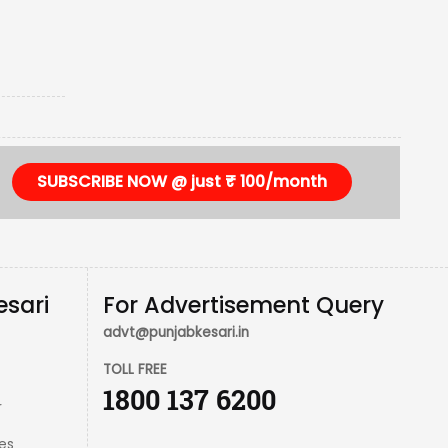
SUBSCRIBE NOW @ just ₹ 100/month
esari
For Advertisement Query
advt@punjabkesari.in
TOLL FREE
1800 137 6200
r
es