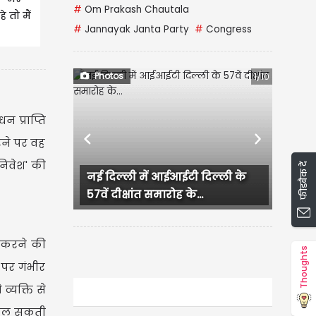
#
Om Prakash Chautala
े तो मैं
#
Jannayak Janta Party
#
Congress
Photos
1/10
 प्राप्ति
रने पर वह
Previous
Next
निवेश' की
फीडबैक दें
नई दिल्ली में आईआईटी दिल्ली के
Jalandhar में Gr
57वें दीक्षांत समारोह के...
में पुलिस की Raid, 
त करने की
Thoughts
 पर गंभीर
्यक्ति से
 बदल सकती