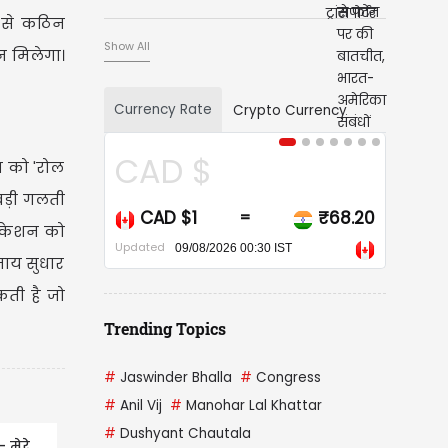
 से कठिन
Show All
न मिलेगा।
Currency Rate
Crypto Currency
CAD $
USD $
म को 'रोल
ई बड़ी गलती
CAD $1
₹68.20
USD $1
=
=
निकेशन को
Updated
Updated
09/08/2026 00:30 IST
09/08/2026 00
जाय सुधार
सकती है जो
Trending Topics
#
Jaswinder Bhalla
#
Congress
#
Anil Vij
#
Manohar Lal Khattar
#
Dushyant Chautala
मेरे