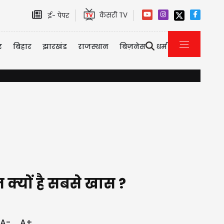
केसरी TV
ई- पेपर
र
बिहार
झारखंड
राजस्थान
बिज़नेस
धर्म
इमिग्रेशन पर कनाडा का सख्त एक्शन, 2026 की पहली छमाही में ही 3323 भारत
क्यों है सबसे खास ?
A-
A+