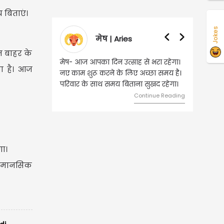
 बिताएं।
Jokes
मेष | Aries
वृषभ | Taur
ज बाहर के
मेष- आज आपका दिन उत्साह से भरा रहेगा।
वृष- आज का दिन इस राशि 
ा है। आज
नए काम शुरू करने के लिए अच्छा समय है।
लिए शुभ रहने वाला है। ध
परिवार के साथ समय बिताना सुखद रहेगा।
मामलों में सफलता मिलेगी। मि
मेलजोल बढ़ेगा। आर्थिक नि
Continue Reading
समझकर...
C
ा।
और मानसिक