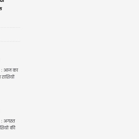
di
ल
 : आज का
 राशियों
: अगस्त
शियों की