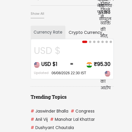
Show All
Currency Rate
Crypto Currency
CAD $
CAD $1
₹67.96
=
Updated
06/08/2026 22:30 IST
Trending Topics
#
Jaswinder Bhalla
#
Congress
#
Anil Vij
#
Manohar Lal Khattar
#
Dushyant Chautala