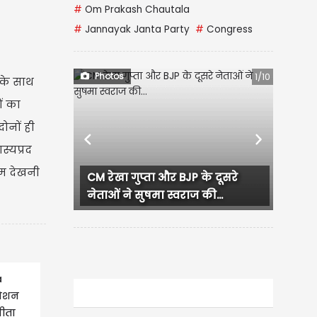
#
Om Prakash Chautala
#
Jannayak Janta Party
#
Congress
Photos
2/10
 के साथ
ों का
ोनों ही
Previous
Next
स्यप्रद
म देखनी
लुधियाना में कांग्रेस कार्यक्रम दौरान
हंगामा, प्रदेश...
a
मेशन
ीता