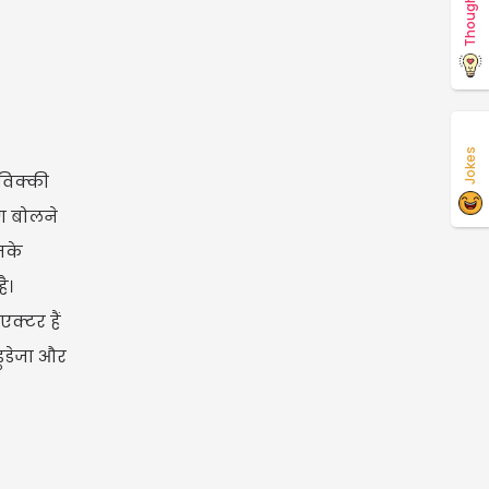
Thoughts
Jokes
विक्की
ॉग बोलने
नके
ै।
क्टर हैं
डुडेजा और