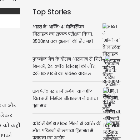
Top Stories
भारत ने 'अग्नि-4' बैलिस्टिक
मिसाइल का सफल परीक्षण किया,
3500KM तक दुश्मनों की खैर नहीं
फुटबॉल मैच के दौरान आसमान से गिरी
बिजली, 24 वर्षीय खिलाड़ी की मौ'त;
दर्दनाक हादसे का Video वायरल
UPI पेमेंट पर चार्ज लगेगा या नहीं?
वित्त मंत्री निर्मला सीतारमण ने बताया
इत्रा और
पूरा सच
ो लेकर
कोर्ट में बेहोश होकर गिरने से व्यक्ति की
स को कहीं
मौत, परिजनों ने लगाया हिरासत में
र आपको
प्रताड़ना का आरोप