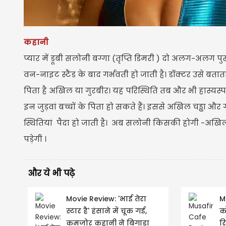
कहानी
प्यार में डूबी सलोनी बग्गा (तृप्ति डिमरी ) दो अलग-अलग पु
वन-नाइट स्टैंड के बाद गर्भवती हो जाती है। डॉक्टर उसे बताता 
पिता है अखिल या गुरबीर। यह परिस्थिति तब और भी हास्यस्पद
इन जुड़वां बच्चों के पिता हो सकते हैं। इससे अखिल चड्ढा और 
स्थितियां पैदा हो जाती है। अब सलोनी किसकी होगी -अ
पड़ेगी ।
और ये भी पढ़े
Movie Review: 'भाई तेरा
M
स्टार है' हंसाने में चूक गई,
क
कमजोर कहानी ने बिगाड़ा
र