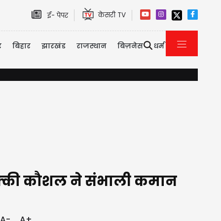
केसरी TV
ई- पेपर
र
बिहार
झारखंड
राजस्थान
बिज़नेस
धर्म
पीड़न केस में तरुण तेजपाल को 10 साल की सजा, बॉम्बे हाई कोर्ट ने निचली अदालत का फ
क्की कौशल ने संभाली कमान
A-
A+