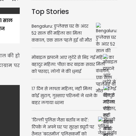
Top Stories
41 साल
Bengaluru: डुप्लेक्स घर के अंदर
टोज
52 साल की महिला का मिला
कंकाल, एक साल पहले हुई थी मौत
साल की हो
मोबाइल झपटने आए लुटेरे से भिड़ गई
बहादुर महिला: पीछा कर बाइक सवार
ाग्राम पर
को पछाड़ा, लोगों ने की धुनाई
17 दिन से लापता महिला, नहीं मिला
कोई सुराग, गुस्साए परिजनों ने थाने के
बाहर लगाया धरना
'दिल्ली पुलिस जैसा बर्ताव न करें':
दिपके ने अपने घर पर सुरक्षा ड्यूटी पर
तैनात 'बदतमीज़' पुलिसकर्मी को