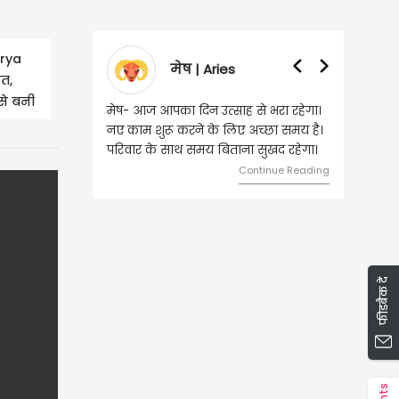
arya
वृषभ | Taurus
नत,
से बनी
वृष- आज का दिन इस राशि के जातकों के
ुंची...
लिए शुभ रहने वाला है। धन और नौकरी के
मामलों में सफलता मिलेगी। मित्रों से
मेलजोल बढ़ेगा। आर्थिक निवेश सोच-
समझकर...
Continue Reading
फीडबैक दें