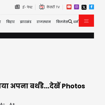
केसरी TV
ई- पेपर
र
बिहार
झारखंड
राजस्थान
बिज़नेस
धर्म
 में भारी बारिश का असर, प्राइवेट-कॉर्पोरेट को Work From Home एडवाइजरी, घर से काम करें
अपना बर्थडे...देखें Photos
A-
A+