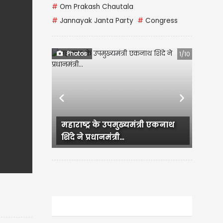
#
Om Prakash Chautala
#
Jannayak Janta Party
#
Congress
Photos
1/10
Previous
Next
Backless dress में Nia Sharma
का Hot अंदाज, Bold Look ने...