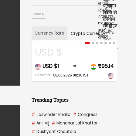
हटाने की मांग की
Show All
Currency Rate
Crypto Currency
CAD $
CAD $1
₹68.20
=
Updated
08/08/2026 08:30 IST
Trending Topics
#
Jaswinder Bhalla
#
Congress
#
Anil Vij
#
Manohar Lal Khattar
#
Dushyant Chautala