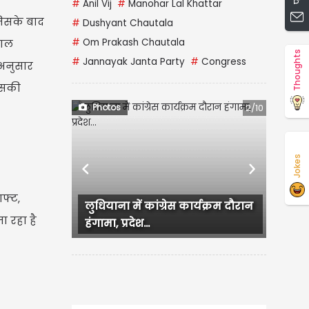
#
Anil Vij
#
Manohar Lal Khattar
जिसके बाद
#
Dushyant Chautala
#
Om Prakash Chautala
वाल
Thoughts
#
Jannayak Janta Party
#
Congress
 अनुसार
 उसकी
Photos
2/10
Jokes
Previous
Next
फ्ट,
लुधियाना में कांग्रेस कार्यक्रम दौरान
ा रहा है
हंगामा, प्रदेश...