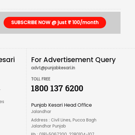
SUBSCRIBE NOW @ just ₹ 100/month
esari
For Advertisement Query
advt@punjabkesari.in
TOLL FREE
1800 137 6200
r
es
Punjab Kesari Head Office
Jalandhar
Address : Civil Lines, Pucca Bagh
Jalandhar Punjab
Ph : 0181-5067200, 2280104-107