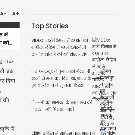
A-
A+
Top Stories
 में
VIDEO: उड़ते विमान में दहशत का
 को...
माहौल, लैंडिंग से पहले इमरजेंसी
एग्जिट खोलने की कोशिश,आरोपी
यहां एक
गिरफ्तार
 दी। इस
जब हेजलवुड ने पुजारा को गेंदबाजी
करने से मना कर दिया था, भारत के
कर दिया
पूर्व बल्लेबाज ने सुनाया किस्सा
ह
ज थी।
जेन-जी को भागवत के प्रमाणपत्र की
जरूरत नहीं: प्रियंका गांधी
ड़के ने
दक्षिण एशिया से सेशेल्स तक, भारत ने