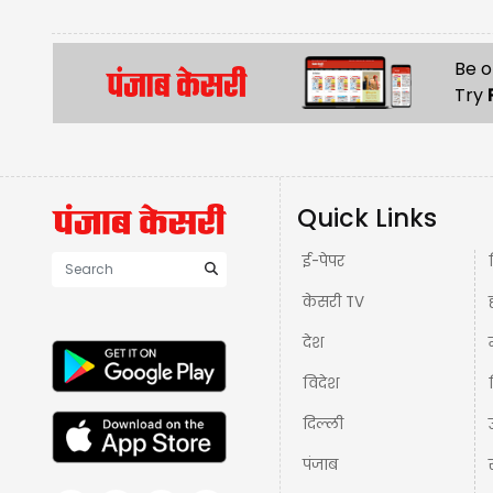
Be o
Try
Quick Links
ई-पेपर
केसरी TV
देश
विदेश
दिल्ली
पंजाब