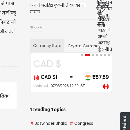
पने पास
अपनी अंतरिक्ष कूटनीति का बढ़ाया
दायरा
र्म ग्लू
 निगरानी
Show All
और दर्द
Currency Rate
Crypto Currency
CAD $
CAD $1
₹67.89
=
Updated
07/08/2026 12:30 IST
तिबंध
Trending Topics
फीडबैक दें
#
Jaswinder Bhalla
#
Congress