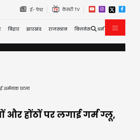
केसरी TV
ई- पेपर
र
बिहार
झारखंड
राजस्थान
बिज़नेस
धर्म
VIDEO: उड़ते विमान में दहशत का माहौल, लैंडिंग से पहले इमरजेंसी एग्
हुई शर्मनाक घटना
 और होंठों पर लगाई गर्म ग्लू,