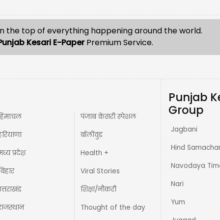
n the top of everything happening around the world.
Punjab Kesari E-Paper
Premium Service.
Punjab K
Group
हिमाचल
पंजाब केसरी स्पेशल
Jagbani
हरियाणा
बॉलीवुड
Hind Samacha
मध्य प्रदेश़
Health +
Navodaya Tim
बिहार
Viral Stories
Nari
उत्तराखंड
शिक्षा/नौकरी
Yum
राजस्थान
Thought of the day