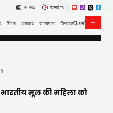
केसरी TV
ई- पेपर
र
बिहार
झारखंड
राजस्थान
बिज़नेस
धर्म
गुरुग्राम में भारी बारिश का असर, प्राइवेट-कॉर्पोरेट को Work From Home ए
ये
त, भारतीय मूल की महिला को