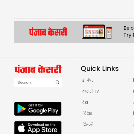
Be o
Try
Quick Links
ई-पेपर
केसरी TV
देश
विदेश
दिल्ली