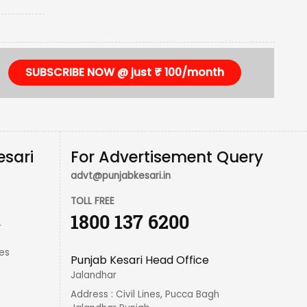
SUBSCRIBE NOW @ just ₹ 100/month
esari
For Advertisement Query
advt@punjabkesari.in
TOLL FREE
1800 137 6200
r
es
Punjab Kesari Head Office
Jalandhar
Address : Civil Lines, Pucca Bagh