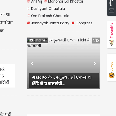
#
Anil Vij
#
Manohar Lal Khattar
#
Dushyant Chautala
र्क था
#
Om Prakash Chautala
र्षा का
#
Jannayak Janta Party
#
Congress
Thoughts
िक
Photos
1/10
Jokes
Previous
Next
र्फ
 15
महाराष्ट्र के उपमुख्यमंत्री एकनाथ
Backless dress म
आखिरी
शिंदे ने प्रधानमंत्री...
का Hot अंदाज, Bold
कि पूरी