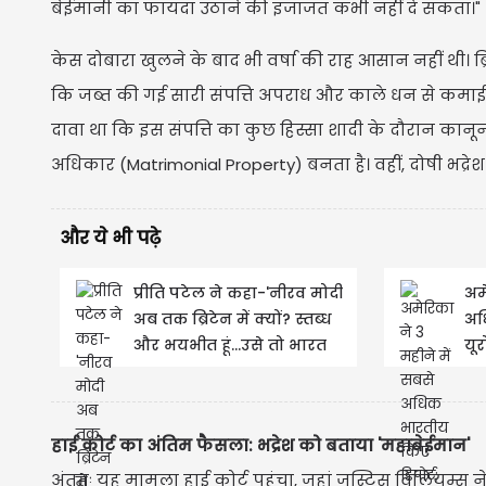
बेईमानी का फायदा उठाने की इजाजत कभी नहीं दे सकता।"
केस दोबारा खुलने के बाद भी वर्षा की राह आसान नहीं थी। ब
कि जब्त की गई सारी संपत्ति अपराध और काले धन से कमाई 
दावा था कि इस संपत्ति का कुछ हिस्सा शादी के दौरान का
अधिकार (Matrimonial Property) बनता है। वहीं, दोषी भद्रेश 
और ये भी पढ़े
प्रीति पटेल ने कहा-'नीरव मोदी
अमे
अब तक ब्रिटेन में क्यों? स्तब्ध
अध
और भयभीत हूं...उसे तो भारत
यूर
की जेल...
चौं
हाई कोर्ट का अंतिम फैसला: भद्रेश को बताया 'महाबेईमान'
अंततः यह मामला हाई कोर्ट पहुंचा, जहां जस्टिस विलियम्स ने