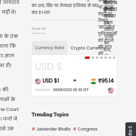
री जायदाद
का शव, सिर पर तेजधार हथियार से वार
हीं थे।
कर ह+त्या
Show All
या के एक
ा चला कि
Currency Rate
Crypto Currency
था। साल
USD $
CAD $
ना दी।
USD $1
₹95.14
CAD $1
=
=
) की
Updated
Updated
08/08/2026 08:30 IST
08/08/2026 08
लासों के
eme Court
Trending Topics
 जजों ने
उसे उस
फीडबैक दें
#
Jaswinder Bhalla
#
Congress