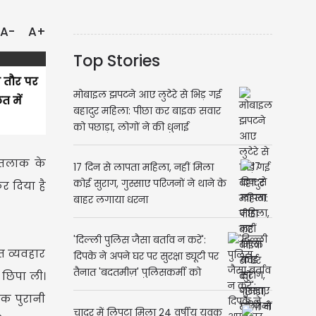
A-
A+
Top Stories
े तौर पर
मोबाइल झपटने आए लुटेरे से भिड़ गई
 में
बहादुर महिला: पीछा कर बाइक सवार
को पछाड़ा, लोगों ने की धुनाई
े तलाक के
17 दिन से लापता महिला, नहीं मिला
कोई सुराग, गुस्साए परिजनों ने थाने के
र दिया है
बाहर लगाया धरना
'दिल्ली पुलिस जैसा बर्ताव न करें':
त व्यवहार
दिपके ने अपने घर पर सुरक्षा ड्यूटी पर
तैनात 'बदतमीज़' पुलिसकर्मी को
 छिपा ली।
हटाने की मांग की
एक पुरानी
चादर में लिपटा मिला 24 वर्षीय युवक