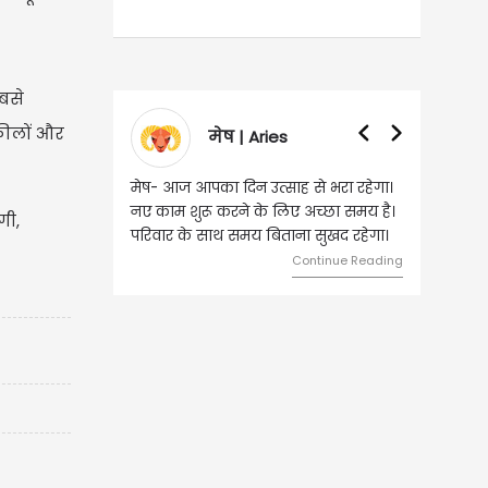
बसे
वकीलों और
मेष | Aries
वृषभ | Taur
मेष- आज आपका दिन उत्साह से भरा रहेगा।
वृष- आज का दिन इस राशि 
नए काम शुरू करने के लिए अच्छा समय है।
लिए शुभ रहने वाला है। ध
गी,
परिवार के साथ समय बिताना सुखद रहेगा।
मामलों में सफलता मिलेगी। मि
मेलजोल बढ़ेगा। आर्थिक नि
Continue Reading
समझकर...
C