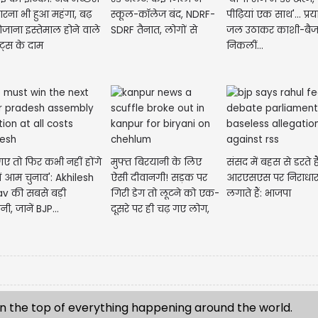
रना भी हुआ महंगा, बढ़
स्कूल-कॉलेज बंद, NDRF-
पीढ़ियां एक साथ'... प्र
जाना इस्तेमाल होने वाले
SDRF तैनात, लोगों से
जल उठाकर काशी-बैज
क्ट्स के दाम
घरों...
निकलीं...
गए तो फिर कभी नहीं होंगे
मुफ्त बिरयानी के लिए
संसद में बहस से डरते है
ें आम चुनाव': Akhilesh
ऐसी दीवानगी! सड़क पर
आरएसएस पर निराधा
v की सबसे बड़ी
गिरी डेग तो लूटने को एक-
लगाते हैं: भाजपा
नी, जानें BJP...
दूसरे पर ही चढ़ गए लोग,
देखें...
n the top of everything happening around the world.