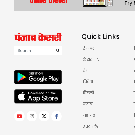
Try
Quick Links
ई-पेपर
केसरी TV
देश
विदेश
दिल्ली
पंजाब
चंडीगढ़
उत्तर प्रदेश