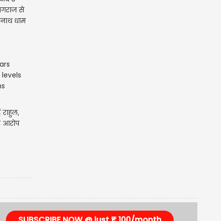
यागराज से
नाथ धाम
ं राहुल,
र आरोप
SUBSCRIBE NOW @ just ₹ 100/month