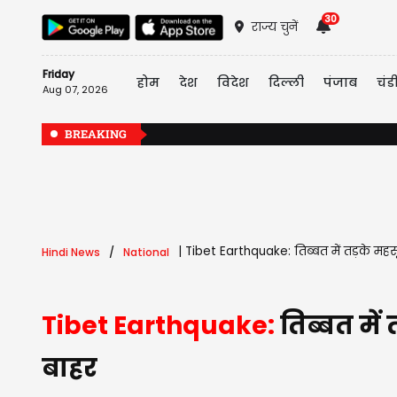
30
राज्य चुनें
Friday
होम
देश
विदेश
दिल्ली
पंजाब
चंड
Aug 07, 2026
BREAKING
|
Tibet Earthquake: तिब्बत में तड़के महस
Hindi News
National
Tibet Earthquake:
तिब्बत मे
बाहर