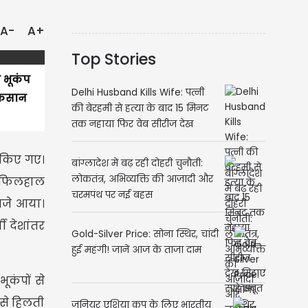
A-
A+
Top Stories
 भूकंप
Delhi Husband Kills Wife: पत्नी
नुकसान
की बेरहमी से हत्या के बाद 15 मिनट
तक नहाया फिर वेब सीरीज देख
मिटाए सारे सबूत
 किए गए।
बांग्लादेश में बढ़ रही दोहरी चुनौती:
लोकतंत्र, अभिव्यक्ति की आज़ादी और
रण फिलहाल
चरमपंथ पर नई बहस
बजे आया।
ी देशांतर
Gold-Silver Price: सोना स्थिर, चांदी
हुई महंगी! जानें आज के ताजा दाम
ूकंपों से
 से हिलती
जूनियर एशिया कप के लिए भारतीय