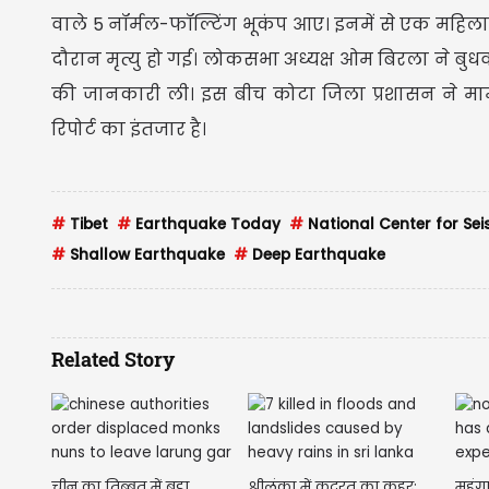
वाले 5 नॉर्मल-फॉल्टिंग भूकंप आए। इनमें से एक महि
दौरान मृत्यु हो गई। लोकसभा अध्यक्ष ओम बिरला ने ब
की जानकारी ली। इस बीच कोटा जिला प्रशासन ने मा
रिपोर्ट का इंतजार है।
#
Tibet
#
Earthquake Today
#
National Center for Se
#
Shallow Earthquake
#
Deep Earthquake
Related Story
चीन का तिब्बत में बड़ा
श्रीलंका में कुदरत का कहर:
महंग