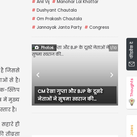
#
Anil Vij
#
Manohar Lal Khattar
#
Dushyant Chautala
#
Om Prakash Chautala
#
Jannayak Janta Party
#
Congress
फीडबैक दें
Photos
1/10
 है जिससे
Previous
Next
ओं से है।
Thoughts
ाइक-स्लिप
CM रेखा गुप्ता और BJP के दूसरे
लुधियाना में
नेताओं ने सुषमा स्वराज की...
हंगामा, प्रदेश
 में मुख्य
्तार है।
 सहारे ही
Jokes
ी तीव्रता