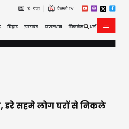
केसरी TV
ई- पेपर
र
बिहार
झारखंड
राजस्थान
बिज़नेस
धर्म
VIDEO: उड़ते विमान में दहशत का माहौल, लैंडिंग से पहले इमरजेंसी एग्ज
, डरे सहमे लोग घरों से निकले