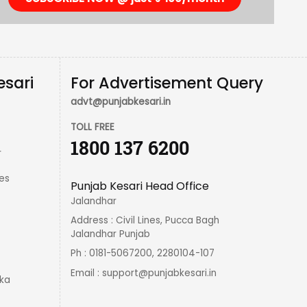
esari
For Advertisement Query
advt@punjabkesari.in
TOLL FREE
1800 137 6200
r
es
Punjab Kesari Head Office
Jalandhar
Address : Civil Lines, Pucca Bagh
Jalandhar Punjab
Ph : 0181-5067200, 2280104-107
Email :
support@punjabkesari.in
ka