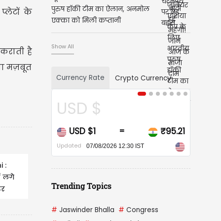
पुरुष हॉकी टीम का ऐलान, अनमोल
्लेटों के
एक्का को मिली कप्तानी
Show All
टकराती है
ना मज़बूत
Currency Rate
Crypto Currency
USD $
CAD 
USD $1
₹95.21
CAD $1
=
Updated
Updated
07/08/2026 12:30 IST
07/0
 :
ं लगे
Trending Topics
टर
रता
#
Jaswinder Bhalla
#
Congress