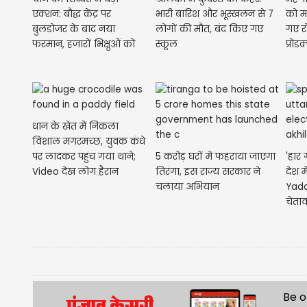
एक्शन: बौद्ध केंद्र पर
भारी बारिश और भूस्खलन से 7
को मा
बुलडोजर के बाद नया
लोगों की मौत, बंद किए गए
गए रो
फरमान, हजारों भिक्षुओं को
स्कूल
प्रोड
परिसर...
धान के खेत में निकला
विशाल मगरमच्छ, युवक कंधे
पर लादकर पहुंच गया थाने;
5 करोड़ घरों में फहराया जाएगा
'हार 
Video देख लोग हैरान
तिरंगा, इस राज्य सरकार ने
देश म
चलाया अभियान
Yada
चेताव
Be o