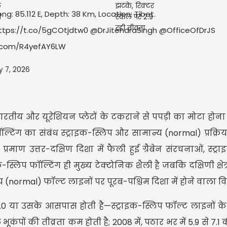
Long: 85.112 E, Depth: 38 Km, Location: Tibet.
ttps://t.co/5gCOtjdtw0
@DrJitendraSingh
@OfficeOfDrJS
r.com/R4yefAY6LW
y 7, 2026
रतीय और यूरेशियन प्लेटों के टकराने से पपड़ी का मोटा होना
िंग का संबंध स्ट्राइक-स्लिप और सामान्य (normal) प्रक्रिया
माण उत्तर-दक्षिण दिशा में फैली हुई ग्रैबेन संरचनाओं, स्ट्र
ाइक-स्लिप फॉल्टिंग ही मुख्य टेक्टोनिक शैली है जबकि दक्षिणी क्षेत्र
न्य (normal) फॉल्ट लाइनों पर पूरब-पश्चिम दिशा में होने वाला विस
8.0 या उसके आसपास होती है—स्ट्राइक-स्लिप फॉल्ट लाइनों के
ंपों की तीव्रता कम होती है; 2008 में, पठार भर में 5.9 से 7.1 क