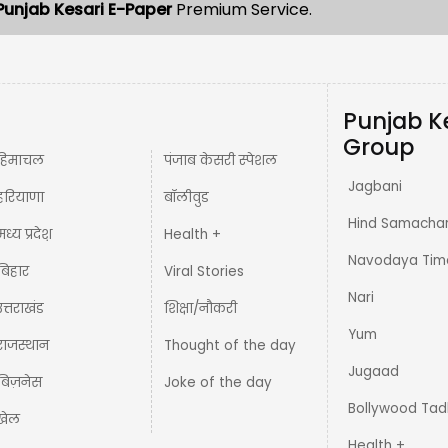
Punjab Kesari E-Paper
Premium Service.
Punjab K
Group
हिमाचल
पंजाब केसरी स्पेशल
Jagbani
हरियाणा
बॉलीवुड
Hind Samacha
मध्य प्रदेश़
Health +
Navodaya Tim
बिहार
Viral Stories
Nari
उत्तराखंड
शिक्षा/नौकरी
Yum
राजस्थान
Thought of the day
Jugaad
बिज़नेस
Joke of the day
Bollywood Tad
खेल
Health +