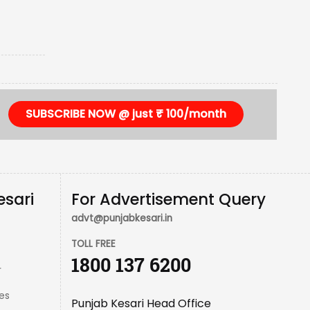
SUBSCRIBE NOW @ just ₹ 100/month
esari
For Advertisement Query
advt@punjabkesari.in
TOLL FREE
1800 137 6200
r
es
Punjab Kesari Head Office