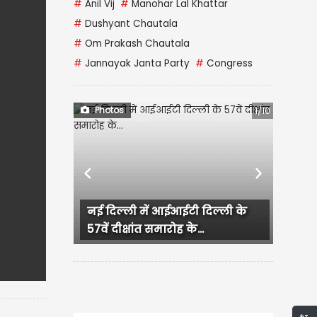
#
Anil Vij
#
Manohar Lal Khattar
#
Dushyant Chautala
#
Om Prakash Chautala
#
Jannayak Janta Party
#
Congress
Photos
1/10
Previous
Next
दिल्ली के
Jalandhar में Grand Spa Center
..
में पुलिस की Raid, हिरासत...