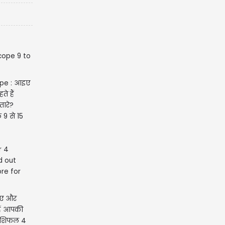
pe : आइए
े हैं
ारे?
 9 से 15
इए और
हैं आपकी
राशिफल 4