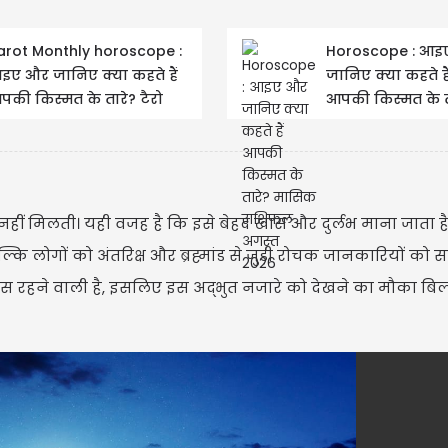
arot Monthly horoscope :
Horoscope : आइ
इए और जानिए क्या कहते हैं
जानिए क्या कहते है
पकी किस्मत के तारे? टैरो
आपकी किस्मत के त
ासिक राशिफल अगस्त...
मासिक राशिफल अ
मेष | Ar
2026
मेष- आज आपका दिन उत
नए काम शुरू करने के
परिवार के साथ समय ब
हीं मिलती। यही वजह है कि इसे बेहद खास और दुर्लभ माना जाता ह
्कि लोगों को अंतरिक्ष और ब्रह्मांड से जुड़ी रोचक जानकारियों को
खास रहने वाली है, इसलिए इस अद्भुत नजारे को देखने का मौका बि