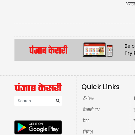
अगस्
Be o
Try
Quick Links
ई-पेपर
केसरी TV
देश
विदेश