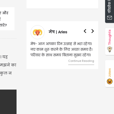
फीडबैक दें
ए और
ं
ारे?
गस्त
ies
वृषभ | Taurus
Thoughts
्साह से भरा रहेगा।
वृष- आज का दिन इस राशि के जातकों के
 लिए अच्छा समय है।
लिए शुभ रहने वाला है। धन और नौकरी के
िताना सुखद रहेगा।
मामलों में सफलता मिलेगी। मित्रों से
ै। यह
मेलजोल बढ़ेगा। आर्थिक निवेश सोच-
Continue Reading
 समझने का
समझकर...
Jokes
Continue Reading
ल्कुल न