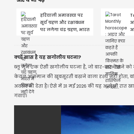
और ये भी पढ़े
हरियाली अमावस्या पर
T
सूर्य ग्रहण और रक्षाबंधन
आ
पर लगेगा चंद्र ग्रहण, भारत
आ
में दिखाई नहीं देंगे
म
क्यों खास है यह खगोलीय घटना?
ब्लू मून एक ऐसी खगोलीय घटना है, जो बार-बार देखने को न
केवल आसमान की खूबसूरती बढ़ाने वाला दृश्य नहीं होता, बल
अवसर भी देता है। ऐसे में 31 मई 2026 की यह अनोखी रात 
गंवाएं।