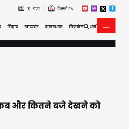
केसरी TV
ई- पेपर
र
बिहार
झारखंड
राजस्थान
बिज़नेस
धर्म
इमिग्रेशन पर कनाडा का सख्त एक्शन, 2026 की पहली छमाही में ही 3323 भारतीयों को
 कब और कितने बजे देखने को