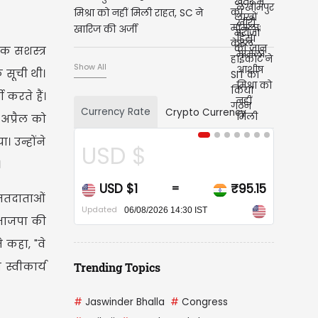
मिश्रा को नहीं मिली राहत, SC ने
खारिज की अर्जी
क सशस्त्र
Show All
 सूची थी।
करते हैं।
Currency Rate
Crypto Currency
अप्रैल को
 उन्होंने
CAD $
।
₹95.15
CAD $1
₹67.91
=
=
 मतदाताओं
Updated
6 14:30 IST
06/08/2026 14:30 IST
ं भाजपा की
 कहा, "वे
स्वीकार्य
Trending Topics
#
Jaswinder Bhalla
#
Congress