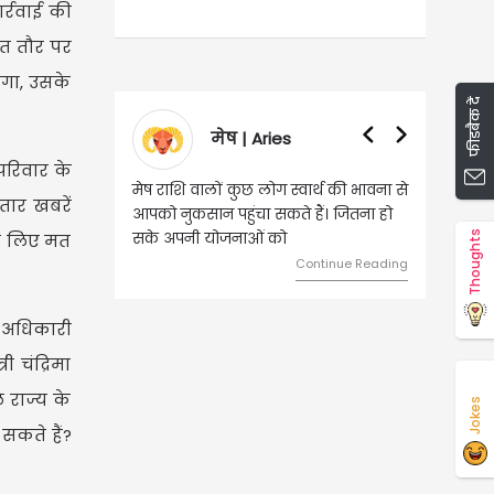
र्रवाई की
ित तौर पर
ेगा, उसके
फीडबैक दें
ेष | Aries
वृषभ | Taurus
परिवार के
ं कुछ लोग स्वार्थ की भावना से
वृष राशि वालों आय के स्त्रोत बढ़ने से रुके
तार खबरें
पहुंचा सकते हैं। जितना हो
हुए कार्यों में गति आएगी। युवा वर्ग भविष्य
Thoughts
जनाओं को
को लेकर ज्यादा फोकस रहेंगे।
के लिए मत
Continue Reading
Continue Reading
स अधिकारी
ी चंद्रिमा
े राज्य के
Jokes
सकते हैं?