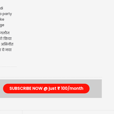
ी-गलौज
 को किया
र अभिजीत
ा ये नया
SUBSCRIBE NOW @ just ₹ 100/month