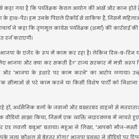
रूप से कहा गया है कि पर्यवेक्षक केवल आयोग की आंखें और कान होते 
े हाथ-पैर। हम उनके पिछले रिकॉर्ड से वाकिफ हैं, जिसमें महिल
र्य ने कहा कि तृणमूल कांग्रेस पर्यवेक्षक (शर्मा) की कार्रवाई की क
यत दर्ज कराएगी।
ोग भाजपा के एजेंट के रूप में काम कर रहा है। लेकिन दिन-ब-दिन य
े लिए भाजपा और क्या कर सकती है?" राज्य सरकार में मंत्री अरूप ब
 और "भाजपा के इशारे पर काम करने" का आरोप लगाया। उन्हो
ैधानिक सीमाओं से परे काम करने या किसी विशेष पार्टी को निशाना
लड़ रहे हों, अर्धसैनिक बलों के जवानों और बख्तरबंद वाहनों से मतदात
र एक वीडियो साझा किया, जिसमें एक व्यक्ति नाइटक्लब में नाचते हु
हें "फेयर एंड लवली बबुआ" बताया। महुआ ने लिखा, "आपको मौज-मस्ती
 नृत्य कौशल से बेहतर होगा।" भाजपा प्रवक्ता ने वीडियो पर टिप