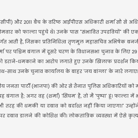
त (एसीपी) और 2011 बैच के वरिष्ठ आईपीएस अधिकारी शर्मा सौ से अधि
मवार को फाल्टा पहुंचे थे। उनके पास "संभावित उपद्रवियों" की एक
तर्गत आती है, जिसका प्रतिनिधित्व तृणमूल महासचिव अभिषेक बनर्जी 
र्मा पर पश्चिम बंगाल में दूसरे चरण के विधानसभा चुनाव के लिए 29 
 को डराने-धमकाने का आरोप लगाते हुए उनके खिलाफ प्रदर्शन किया।
USD $
साथ-साथ उनके चुनाव कार्यालय के बाहर 'जय बांग्ला' के नारे लगाए
USD $1
रतीय जनता पार्टी (भाजपा) की ओर से तैनात पुलिस अधिकारियों को
Updated
06/08/202
ंगाल है; अगर वह (शर्मा) 'सिंघम' हैं, तो मैं 'पुष्पा' हूं। फाल्टा मे
भी तरह की धमकी या दबाव को बर्दाश्त नहीं किया जाएगा।" उन्होंने
दबाव डालने की कोशिश की। लोकतांत्रिक व्यवस्था में ऐसे कृत्य 