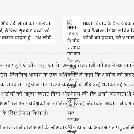
े और मेरी माता को गालियां
NEET विवाद के बीच सरका
ईं, लेकिन गुमराह बच्चों को
बड़ा फैसला, शिक्षा सचिव 
करना चाहता हूं'... PM मोदी
जोशी को हटाया, नरेश पा
या...
गंगवार को मिली...
आवास पर पहुंचे थे और कहा था कि अगर मतदाताओं को डराने-धमका
एंगे। निर्वाचन आयोग के एक अधिकारी ने कहा कि आयोग को खबर
े मतदाता पहचान पत्र एकत्र कर रहे थे और उन्हें धमका रहे थे, 
लुधियाना में का
 ने इन आरोपों को "झूठा" करार दिया और मांग की कि शर्मा "मतदाताओं
हंगामा, प्रदेश...
 उन 95 पर्यवेक्षकों में शामिल हैं, जिन्हें निर्वाचन आयोग ने बंगाल
ने के लिए तैनात किया है।
ं जाने जाने वाले शर्मा के सोमवार रात खान के आवास पर पहुंचने से