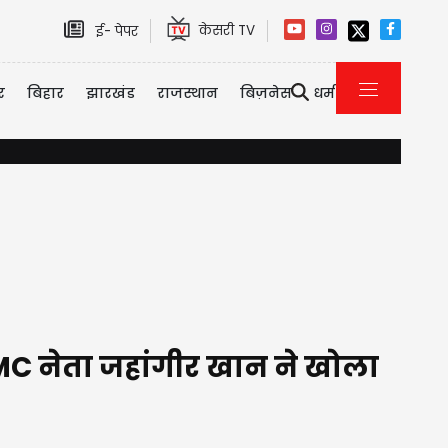
केसरी TV
ई- पेपर
र
बिहार
झारखंड
राजस्थान
बिज़नेस
धर्म
गुड़गांव में बारिश से बाढ़ जैसे हालात, सड़कों पर प्रशासन, कॉपरपोरेट को वर्क फ्
फ TMC नेता जहांगीर खान ने खोला