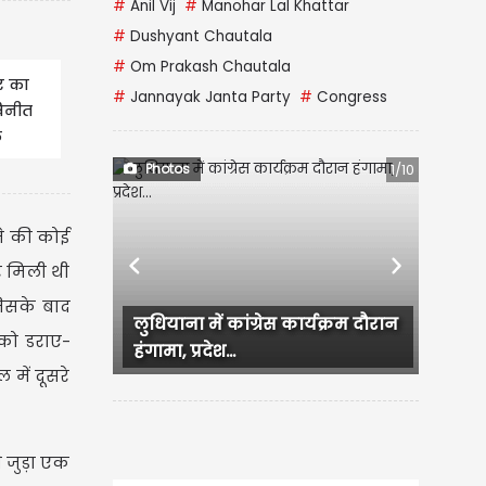
#
Anil Vij
#
Manohar Lal Khattar
#
Dushyant Chautala
#
Om Prakash Chautala
र का
#
Jannayak Janta Party
#
Congress
विनीत
ल
Photos
1/10
ने की कोई
 मिली थी
Previous
Next
जिसके बाद
ंग्रेस कार्यक्रम दौरान
इन खूबसूरत हरे सूटों के साथ बनाएं
 को डराए-
सावन को हरा-भरा
 में दूसरे
 जुड़ा एक