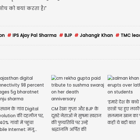
ोच को बयां करता है।"
on
#
IPS Ajay Pal Sharma
#
BJP
#
Jahangir Khan
#
TMC lea
‘हमारे देश के बच्च
स्थान के गांव Digital
CM रेखा गुप्ता और BJP के
छात्रों पर हुए लाठी
volution की दहलीज पर,
दूसरे नेताओं ने सुषमा स्वराज
सलमान खान का फू
40% गांवों में पहुंचा
की पुण्यतिथि पर उन्हें
कही ये बड़ी बात
ile Internet: मंजू...
श्रद्धांजलि अर्पित की