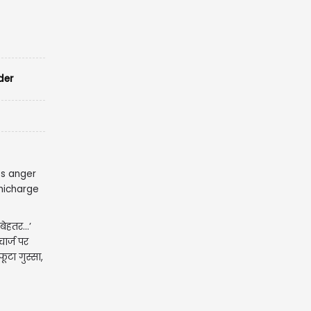
der
े बेहतर…’
चार्ज पर
टा गुस्सा,