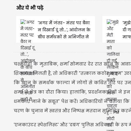
और ये भी पढ़े
'अगर मैं जंतर- मंतर पर बैठा
'मुझ
न दिखाई दूं तो...', आंदोलन के
दी ग
बीच सर्मथकों से अभिजीत ने
माफ 
क्यों कही ये...
का न
चश्मदीदों के मुताबिक, शर्मा सोमवार देर रात खान के 
शिकायत मिलती है, तो अधिकारी "तत्काल कठोर कदम" उठा
कि खान के समर्थक फाल्टा में लोगों से कथित तौर पर उनक
शर्मा ने क्षेत्र का दौरा किया। हालांकि, प्रदर्शनकारियों
धमकाए जाने के सबूत" पेश करें। अधिकारियों ने बताया कि शर्मा
चरण के चुनाव में स्वतंत्र और निष्पक्ष मतदान सुनिश्चित कर
'एनकाउंटर स्पेशलिस्ट' और 'दबंग' पुलिस अधिकारी के रूप मे