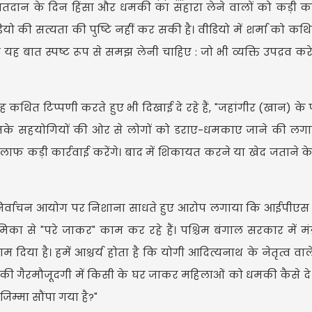
 मतदान के दिन हिंसा और धमकी का सहारा लेने वालों को कड़ी का
ियो की सत्यता की पुष्टि नहीं कर सकी है। वीडियो में शर्मा को कथ
यह बात स्पष्ट रूप से समझ लेनी चाहिए : जो भी व्यक्ति उपद्रव कर
म
 कथित टिप्पणी करते हुए भी दिखाई दे रहे हैं, "जहांगीर (खान) के 
मेष राशि वालो
कि उनके सहयोगियों की ओर से लोगों को डराए-धमकाए जाने की लगा
आपको नुकसान 
सके अपनी यो
ाफ कड़ी कार्रवाई करेंगे। बाद में शिकायत करने या खेद जताने 
मा और निर्वाचन आयोग पर निशाना साधते हुए आरोप लगाया कि आईपीए
मिका से "परे जाकर" काम कर रहे हैं। पश्चिम बंगाल सरकार में मंत्र
नाम दिया है। हमें आश्चर्य होता है कि योगी आदित्यनाथ के नेतृत्व वाल
ों की गैरमौजूदगी में किसी के घर जाकर महिलाओं को धमकी कैसे दे 
जिम्मा सौंपा गया है?"