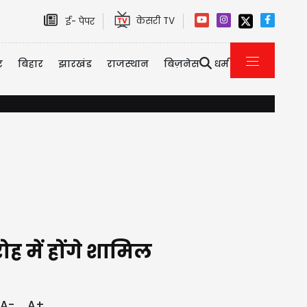
केसरी TV
ई- पेपर
र
बिहार
झारखंड
राजस्थान
बिज़नेस
धर्म
दिल्ली-NCR में भारी बारिश से जलभराव और ट्रैफिक जाम, IMD ने जारी किय
ह में होंगे शामिल
A-
A+