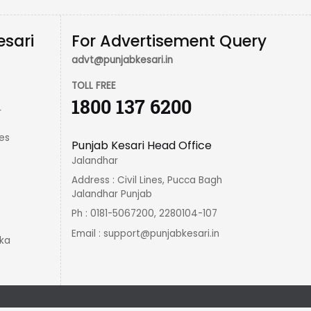
esari
For Advertisement Query
advt@punjabkesari.in
TOLL FREE
1800 137 6200
r
es
Punjab Kesari Head Office
Jalandhar
Address : Civil Lines, Pucca Bagh
Jalandhar Punjab
Ph : 0181-5067200, 2280104-107
Email :
support@punjabkesari.in
ka