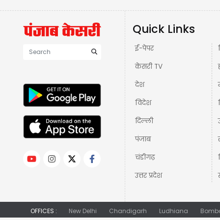
Quick Links
ई-पेपर
केसरी TV
देश
विदेश
दिल्ली
पंजाब
चंडीगढ़
उत्तर प्रदेश
OFFICES :
New Delhi
Chandigarh
Ludhiana
Bomb