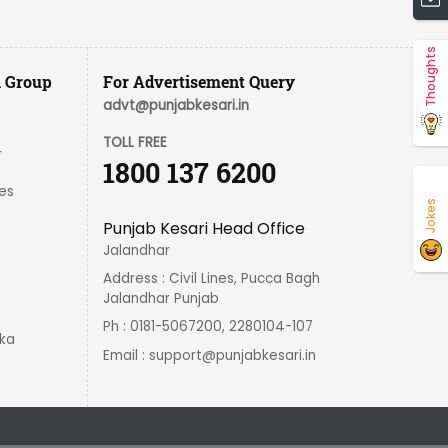
Thoughts
i Group
For Advertisement Query
advt@punjabkesari.in
TOLL FREE
r
1800 137 6200
es
Jokes
Punjab Kesari Head Office
Jalandhar
Address : Civil Lines, Pucca Bagh
Jalandhar Punjab
Ph : 0181-5067200, 2280104-107
ka
Email :
support@punjabkesari.in