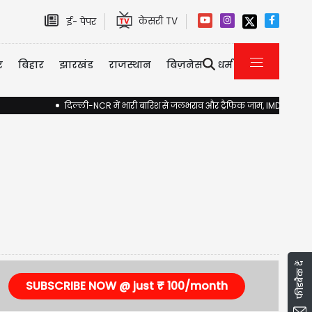
केसरी TV
ई- पेपर
र
बिहार
झारखंड
राजस्थान
बिज़नेस
धर्म
दिल्ली-NCR में भारी बारिश से जलभराव और ट्रैफिक जाम, IMD ने जारी किय
फीडबैक दें
SUBSCRIBE NOW @ just ₹ 100/month