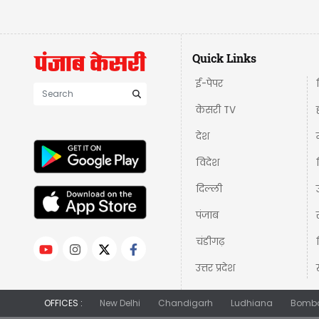
Quick Links
ई-पेपर
केसरी TV
देश
विदेश
दिल्ली
पंजाब
चंडीगढ़
उत्तर प्रदेश
OFFICES :
New Delhi
Chandigarh
Ludhiana
Bomb