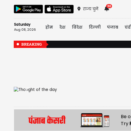
30
राज्य चुनें
Saturday
होम
देश
विदेश
दिल्ली
पंजाब
चंड
Aug 08, 2026
BREAKING
Previous
Be o
Try