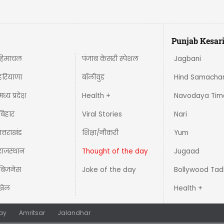
Punjab Kesar
हिमाचल
पंजाब केसरी स्पेशल
Jagbani
हरियाणा
बॉलीवुड
Hind Samacha
मध्य प्रदेश़
Health +
Navodaya Tim
बिहार
Viral Stories
Nari
उत्तराखंड
शिक्षा/नौकरी
Yum
राजस्थान
Thought of the day
Jugaad
बिज़नेस
Joke of the day
Bollywood Tad
खेल
Health +
ay
Amritsar
Jalandhar