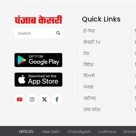
Quick Links
ई-पेपर
केसरी TV
देश
विदेश
दिल्ली
पंजाब
चंडीगढ़
उत्तर प्रदेश
OFFICES :
New Delhi
Chandigarh
Ludhiana
Bomb