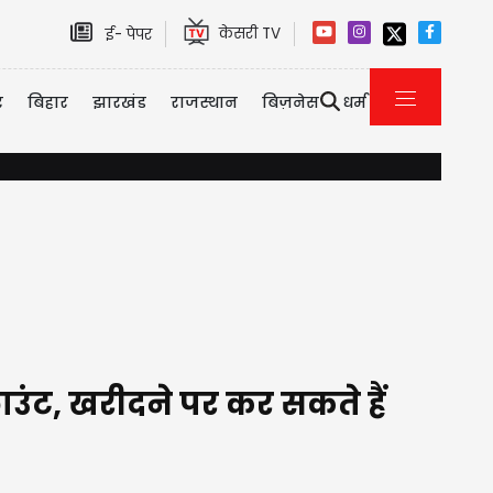
केसरी TV
ई- पेपर
र
बिहार
झारखंड
राजस्थान
बिज़नेस
धर्म
15 अगस्त से पहले SFJ की Video से मचा हड़कंप, पन्नू ने CM Mann
उंट, खरीदने पर कर सकते हैं