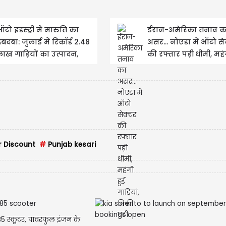
टो इंडस्ट्री में मारुति का
ईरान-अमेरिका तनाव क
बदबा: जुलाई में रिकॉर्ड 2.48
असर... नोएडा में ऑटो से
ाख गाड़ियों का उत्पादन,
की रफ्तार पड़ी धीमी, महं
रेलू बिक्री में...
गाड़ियां, बिक्री घटी
r Discount
#
Punjab kesari
5 स्कूटर, पावरफुल इंजन के