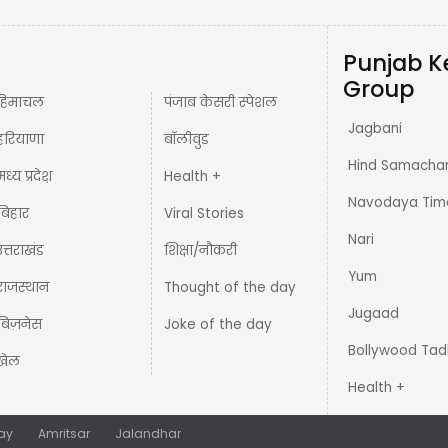
Punjab K
Group
हिमाचल
पंजाब केसरी स्पेशल
Jagbani
हरियाणा
बॉलीवुड
Hind Samacha
मध्य प्रदेश़
Health +
Navodaya Tim
बिहार
Viral Stories
Nari
उत्तराखंड
शिक्षा/नौकरी
Yum
राजस्थान
Thought of the day
Jugaad
बिज़नेस
Joke of the day
Bollywood Tad
खेल
Health +
ay
Amritsar
Jalandhar