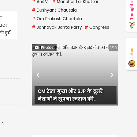
#
Anil Vij
#
Manohar Lal Khattar
Thoughts
#
Dushyant Chautala
ा
#
Om Prakash Chautala
क्टर
#
Jannayak Janta Party
#
Congress
गी हुई
Photos
1/10
Jokes
Previous
Next
CM रेखा गुप्ता और BJP के दूसरे
लुधिया
नेताओं ने सुषमा स्वराज की...
हंगामा,