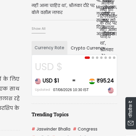
नहीं आना चाहिए था', श्रीलंका दौरे पर
बोले वसीम जाफर
Show All
Currency Rate
Crypto Currency
USD $
CA
ों के लिए
USD $1
₹95.24
CAD
=
ो एक साथ
Updated
Updated
07/08/2026 10:30 IST
 तलाश रहे
फीडबैक दें
लरशिप के
Trending Topics
#
Jaswinder Bhalla
#
Congress