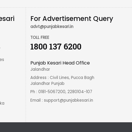
esari
For Advertisement Query
advt@punjabkesari.in
TOLL FREE
1800 137 6200
r
es
Punjab Kesari Head Office
Jalandhar
Address : Civil Lines, Pucca Bagh
Jalandhar Punjab
Ph : 0181-5067200, 2280104-107
Email :
support@punjabkesari.in
ka