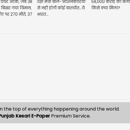
एयर अटैक, जब 38
रक्षा मंत्री बोले-'प्रदर्शनकारियों
59,000 करोड़ का बजट 
 बिखर गया विमान,
से नहीं होगी कोई बातचीत...ये
किसे क्या मिला?
ट पर 270 मौतें, 37
भारत...
n the top of everything happening around the world.
Punjab Kesari E-Paper
Premium Service.