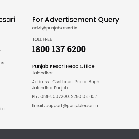
esari
For Advertisement Query
advt@punjabkesari.in
TOLL FREE
1800 137 6200
r
es
Punjab Kesari Head Office
Jalandhar
Address : Civil Lines, Pucca Bagh
Jalandhar Punjab
Ph : 0181-5067200, 2280104-107
Email :
support@punjabkesari.in
ka