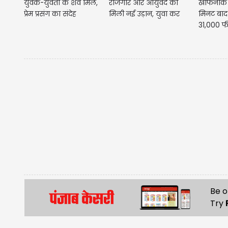
युवक-युवती के शव मिले,
रोजगार और आयुर्वेद को
खौफनाक 
प्रेम प्रसंग का संदेह
मिली नई उड़ान, युवा कर
मिनट बाद
रहे...
31,000 फी
साल...
Be o
Try