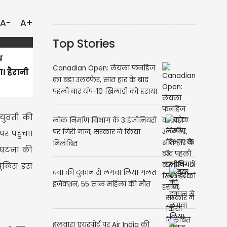
A-
A+
Top Stories
ध
Canadian Open: लेयला फर्नाडेज
। हैरानी
का बड़ा उलटफेर, सात हार के बाद
पहली बार टॉप-10 खिलाड़ी को हराया
 युवती की
लोक निर्माण विभाग के 3 इंजीनियरों
पर गिरी गाज, सरकार ने किया
र पहुंचा।
निलंबित
े घटना की
 पुलिस इस
दवा की दुकान से लगवा लिया गलत
इंजेक्शन, 55 साल महिला की मौत
हलवारा एयरपोर्ट पर Air India की