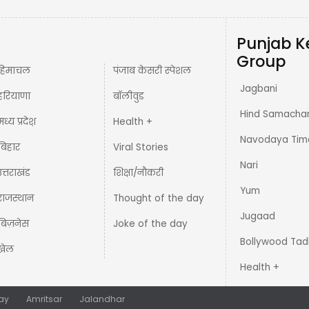
Punjab K
Group
हिमाचल
पंजाब केसरी स्पेशल
Jagbani
हरियाणा
बॉलीवुड
Hind Samacha
मध्य प्रदेश़
Health +
Navodaya Tim
बिहार
Viral Stories
Nari
उत्तराखंड
शिक्षा/नौकरी
Yum
राजस्थान
Thought of the day
Jugaad
बिज़नेस
Joke of the day
Bollywood Tad
खेल
Health +
ay
Amritsar
Jalandhar