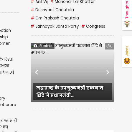
#
Anil Vij
#
Manohar Lal Khattar
Thoughts
#
Dushyant Chautala
#
Om Prakash Chautala
#
Jannayak Janta Party
#
Congress
Photos
1/10
Jokes
कि रिश्ता
लिव-इन
 महिलाओं
Previous
Next
महाराष्ट्र के उपमुख्यमंत्री एकनाथ
शिंदे ने प्रधानमंत्री...
 पर भारी
UP का