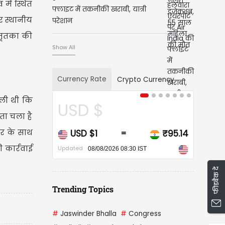
में स्थित
फ्लाइट में तकनीकी खराबी, यात्री
र स्थानीय
परेशान
 मृतका की
Show All
Currency Rate
Crypto Currency
िली थी कि
USD $
ता चला है
नर के साथ
USD $1
₹95.14
=
 कार्रवाई
Updated
08/08/2026 08:30 IST
फीडबैक दें
Trending Topics
#
Jaswinder Bhalla
#
Congress