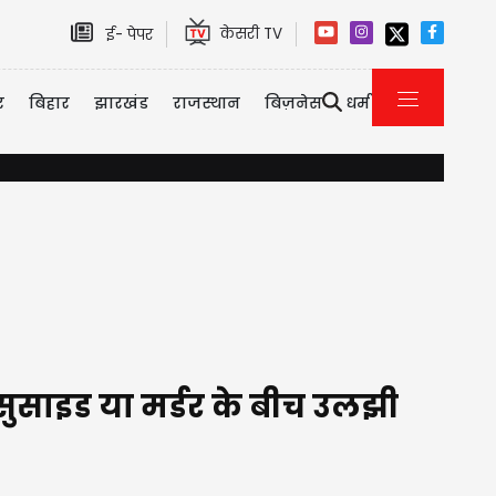
केसरी TV
ई- पेपर
र
बिहार
झारखंड
राजस्थान
बिज़नेस
धर्म
J&K में आतंक के खिलाफ कड़ा Action, कई जिलों में CIK की ताबड़तोड़
ुसाइड या मर्डर के बीच उलझी