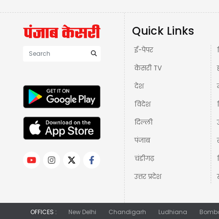
Quick Links
ई-पेपर
केसरी TV
देश
विदेश
दिल्ली
पंजाब
चंडीगढ़
उत्तर प्रदेश
OFFICES :
New Delhi
Chandigarh
Ludhiana
Bomb