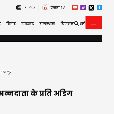
केसरी TV
ई- पेपर
र
बिहार
झारखंड
राजस्थान
बिज़नेस
धर्म
यौन उत्पीड़न केस में तरुण तेजपाल को 10 साल की सजा, बॉम्बे हाई कोर्ट 
तरुण चुग
न्नदाता के प्रति अडिग