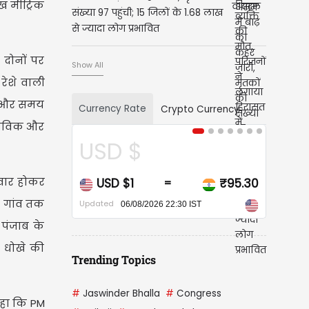
ख मीट्रिक
संख्या 97 पहुंची; 15 जिलों के 1.68 लाख
से ज्यादा लोग प्रभावित
 दोनों पर
Show All
रेशे वाली
नस और समय
Currency Rate
Crypto Currency
ास्तविक और
USD $
CA
सवार होकर
USD $1
₹95.30
CAD
=
र गांव तक
Updated
Updated
06/08/2026 22:30 IST
 पंजाब के
े धोखे की
Trending Topics
#
Jaswinder Bhalla
#
Congress
 कहा कि PM