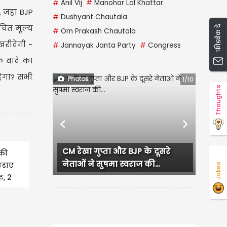
#
Anil Vij
#
Manohar Lal Khattar
 जहां BJP
#
Dushyant Chautala
ित मूल्य
फीडबैक दें
#
Om Prakash Chautala
रीदेगी -
#
Jannayak Janta Party
#
Congress
 वादे का
हेगा? सभी
Photos
1/10
Thoughts
Previous
Next
CM रेखा गुप्ता और BJP के दूसरे
लुधिया
 की
नेताओं ने सुषमा स्वराज की...
हंगामा,
उड़ाए
Jokes
ट, 2
ल