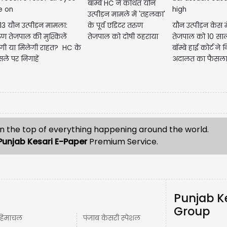
बॉम्बे HC ने कथित यौन
उत्पीड़न मामले में 'तहलका'
13 यौन उत्पीड़न मामला:
के पूर्व एडिटर तरुण
यौन उत्पीड़न केस म
ुण तेजपाल की मुश्किलें
तेजपाल को दोषी ठहराया
तेजपाल को 10 सा
़ेंगी या मिलेगी राहत? HC के
बॉम्बे हाई कोर्ट ने
ले पर निगाहें
अदालत का फैसला
n the top of everything happening around the world.
Punjab Kesari E-Paper
Premium Service.
Punjab K
Group
हिमाचल
पंजाब केसरी स्पेशल