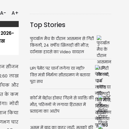
A-
A+
Top Stories
जन 2026-
फुटबॉल मैच के दौरान आसमान से गिरी
लाख
बिजली, 24 वर्षीय खिलाड़ी की मौ'त;
दर्दनाक हादसे का Video वायरल
विपणन सीजन
UPI पेमेंट पर चार्ज लगेगा या नहीं?
वित्त मंत्री निर्मला सीतारमण ने बताया
 2.60 लाख
पूरा सच
र्णायक और
ागत के कम
कोर्ट में बेहोश होकर गिरने से व्यक्ति की
ोगा। मोदी
मौत, परिजनों ने लगाया हिरासत में
प्रताड़ना का आरोप
गतान किया
 लगभग चार
असम में बाढ़ का कहर जारी, मृतकों की