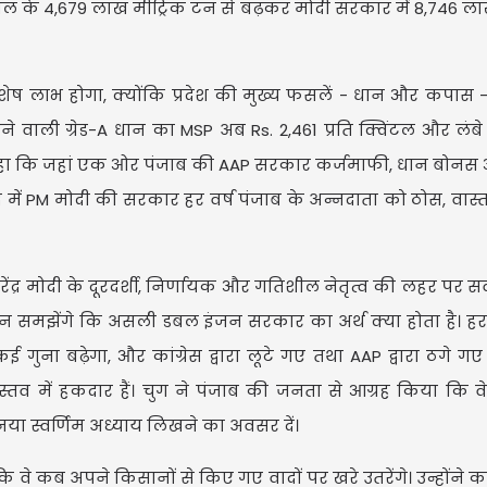
 के 4,679 लाख मीट्रिक टन से बढ़कर मोदी सरकार में 8,746 ला
शेष लाभ होगा, क्योंकि प्रदेश की मुख्य फसलें - धान और कपास -
े वाली ग्रेड-A धान का MSP अब Rs. 2,461 प्रति क्विंटल और लंबे 
ोंने कहा कि जहां एक ओर पंजाब की AAP सरकार कर्जमाफी, धान बो
केंद्र में PM मोदी की सरकार हर वर्ष पंजाब के अन्नदाता को ठोस, व
ेंद्र मोदी के दूरदर्शी, निर्णायक और गतिशील नेतृत्व की लहर पर 
ान समझेंगे कि असली डबल इंजन सरकार का अर्थ क्या होता है। ह
गुना बढ़ेगा, और कांग्रेस द्वारा लूटे गए तथा AAP द्वारा ठगे गए
्तव में हकदार हैं। चुग ने पंजाब की जनता से आग्रह किया कि व
या स्वर्णिम अध्याय लिखने का अवसर दें।
कि वे कब अपने किसानों से किए गए वादों पर खरे उतरेंगे। उन्होंने