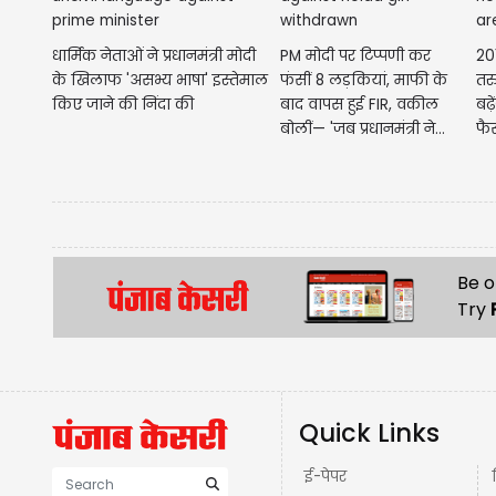
धार्मिक नेताओं ने प्रधानमंत्री मोदी
PM मोदी पर टिप्पणी कर
20
के खिलाफ 'असभ्य भाषा' इस्तेमाल
फंसीं 8 लड़कियां, माफी के
तर
किए जाने की निंदा की
बाद वापस हुई FIR, वकील
बढ
बोलीं— 'जब प्रधानमंत्री ने...
फैस
Be o
Try
Quick Links
ई-पेपर