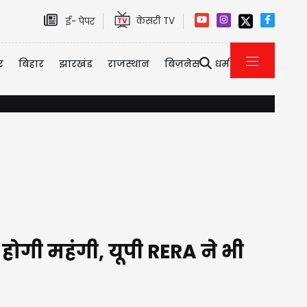
केसरी TV
ई- पेपर
र
बिहार
झारखंड
राजस्थान
बिज़नेस
धर्म
यौन उत्पीड़न केस में तरुण तेजपाल को 10 साल की सजा, बॉम्बे हाई कोर
्री होगी महंगी, यूपी RERA ने भी