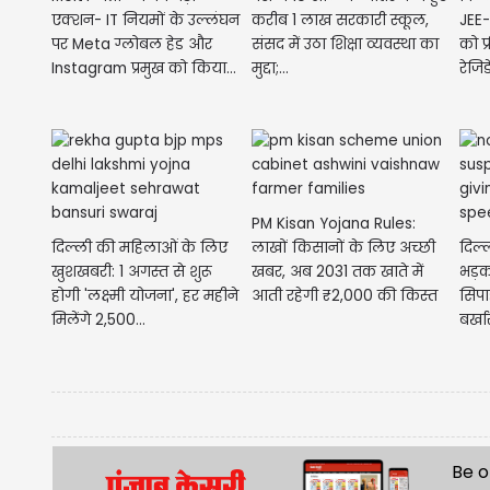
एक्शन- IT नियमों के उल्लंघन
करीब 1 लाख सरकारी स्कूल,
JEE-
पर Meta ग्लोबल हेड और
संसद में उठा शिक्षा व्यवस्था का
को फ
Instagram प्रमुख को किया...
मुद्दा;...
रेजिड
PM Kisan Yojana Rules:
दिल्ली की महिलाओं के लिए
लाखों किसानों के लिए अच्छी
दिल्ल
खुशखबरी: 1 अगस्त से शुरू
खबर, अब 2031 तक खाते में
भड़क
होगी 'लक्ष्मी योजना', हर महीने
आती रहेगी ₹2,000 की किस्त
सिपा
मिलेंगे 2,500...
बर्खा
Be o