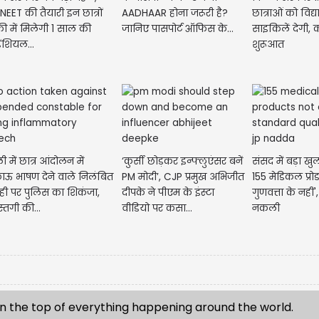
NEET की तैयारी इन छात्रों
AADHAAR होना जरूरी है?
छात्राओं को विद्य
्री में मिलेगी 1 साल की
जानिए पासपोर्ट ऑफिस के...
साइकिलें देगी, 
ेंशियल...
शुरूआत
ी में छात्र आंदोलन में
‘कुर्सी छोड़कर इन्फ्लुएंसर बनें
संसद में बड़ा खुल
ाऊ भाषण देने वाले निलंबित
PM मोदी’, CJP प्रमुख अभिजीत
155 मेडिकल प्र
ही पर पुलिस का शिकंजा,
दीपके ने पीएम के इंस्टा
गुणवत्ता के नहीं'
स्तगी की...
वीडियो पर कसा...
नकली
n the top of everything happening around the world.