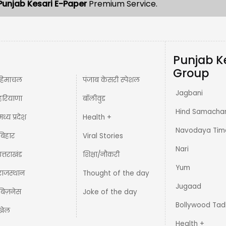
Punjab Kesari E-Paper
Premium Service.
Punjab K
Group
हिमाचल
पंजाब केसरी स्पेशल
Jagbani
हरियाणा
बॉलीवुड
Hind Samacha
मध्य प्रदेश़
Health +
Navodaya Tim
बिहार
Viral Stories
Nari
उत्तराखंड
शिक्षा/नौकरी
Yum
राजस्थान
Thought of the day
Jugaad
बिज़नेस
Joke of the day
Bollywood Tad
खेल
Health +