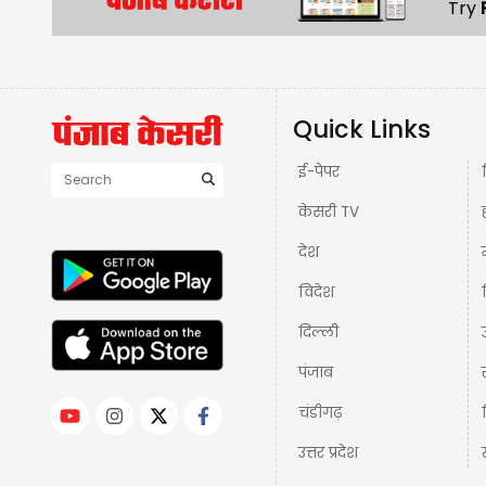
Try
Quick Links
ई-पेपर
केसरी TV
देश
विदेश
दिल्ली
पंजाब
चंडीगढ़
उत्तर प्रदेश