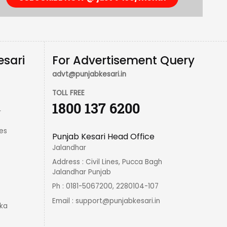
esari
For Advertisement Query
advt@punjabkesari.in
TOLL FREE
1800 137 6200
r
es
Punjab Kesari Head Office
Jalandhar
Address : Civil Lines, Pucca Bagh
Jalandhar Punjab
Ph : 0181-5067200, 2280104-107
Email :
support@punjabkesari.in
ka