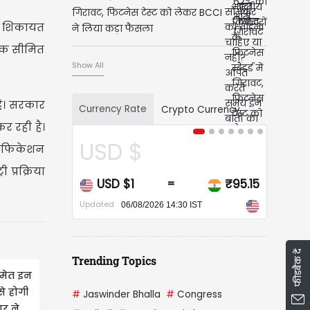
गिरावट, फिटनेस टेस्ट को लेकर BCCI
 भी शिकायत
ने लिया कड़ा फैसला
0 तक सीमित
Show All
है। सरकार
Currency Rate
Crypto Currency
कर रही है।
USD $
ेरिफिकेशन
प्रक्रिया
USD $1
₹95.15
=
Updated
06/08/2026 14:30 IST
फीडबैक दें
Trending Topics
समेत इन
 से होगी
#
Jaswinder Bhalla
#
Congress
र ने