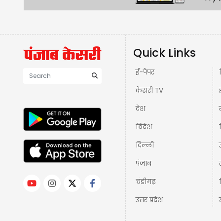
Quick Links
ई-पेपर
केसरी TV
देश
विदेश
दिल्ली
पंजाब
चंडीगढ़
उत्तर प्रदेश