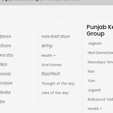
Punjab K
Group
हिमाचल
पंजाब केसरी स्पेशल
Jagbani
हरियाणा
बॉलीवुड
Hind Samacha
मध्य प्रदेश़
Health +
Navodaya Tim
बिहार
Viral Stories
Nari
उत्तराखंड
शिक्षा/नौकरी
Yum
राजस्थान
Thought of the day
Jugaad
बिज़नेस
Joke of the day
Bollywood Tad
खेल
Health +