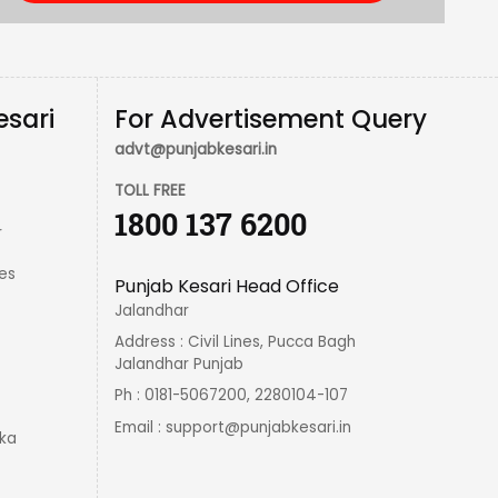
esari
For Advertisement Query
advt@punjabkesari.in
TOLL FREE
1800 137 6200
r
es
Punjab Kesari Head Office
Jalandhar
Address : Civil Lines, Pucca Bagh
Jalandhar Punjab
Ph : 0181-5067200, 2280104-107
Email :
support@punjabkesari.in
ka