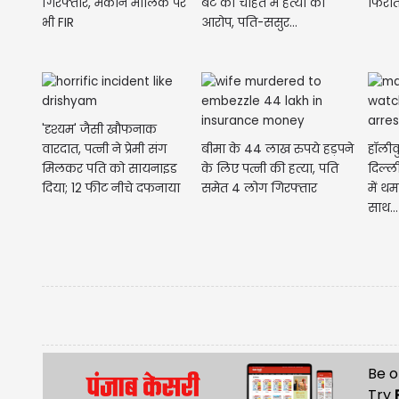
गिरफ्तार, मकान मालिक पर
बेटे की चाहत में हत्या का
फिरौत
भी FIR
आरोप, पति-ससुर...
'दृश्यम' जैसी खौफनाक
वारदात, पत्नी ने प्रेमी संग
बीमा के 44 लाख रुपये हड़पने
हॉलीव
मिलकर पति को सायनाइड
के लिए पत्नी की हत्या, पति
दिल्ली
दिया; 12 फीट नीचे दफनाया
समेत 4 लोग गिरफ्तार
में थ
श'व
साथ...
Be o
Try