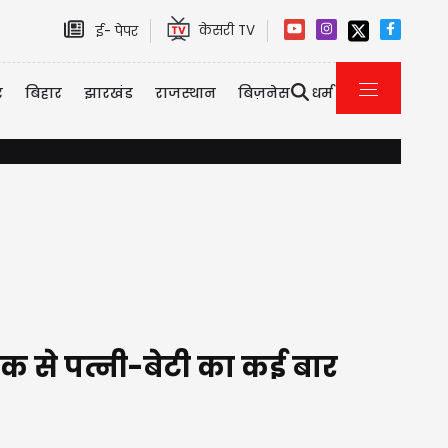
केसरी TV
ई- पेपर
र
बिहार
झारखंड
राजस्थान
बिज़नेस
धर्म
मिडिल ईस्ट तनाव के बीच सऊदी अरब, पाकिस्तान और तुर्की का बड़ा रक्षा 
क से पत्नी-बेटी का कई बार