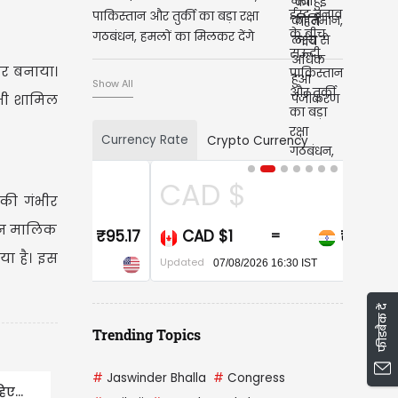
पाकिस्तान और तुर्की का बड़ा रक्षा
गठबंधन, हमलों का मिलकर देंगे
जवाब
र बनाया।
Show All
 भी शामिल
Currency Rate
Crypto Currency
CAD $
की गंभीर
कान मालिक
CAD $1
₹67.88
=
या है। इस
Updated
07/08/2026 16:30 IST
फीडबैक दें
Trending Topics
#
Jaswinder Bhalla
#
Congress
ए...