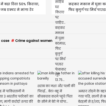
में बढ़ा दिया 50% किराया,
कहकर मकान में घुसा ब
जब एक्टर ने मांगा रेंट
फिर बुजुर्ग पर मिर्च पाउड
एग्रीमेंट तो थमा दिया...
फेंककर लूटे 13.75...
 case
#
Crime against women
शराब का नशा और पत्नी की
ड में पाकिस्तानी ने
पिटाई... बेटा-बहू में
अमरूद तोड़ने के बहा
ा 3 भारतीय पर्यटकों का
बीचबचाव करने पहुंचे पिता
गया पति, साली से ब
, मांगी करोड़ों रुपए की
के सीने में बेटे ने घोंपा...
बेरहमी से ह/त्या, फि