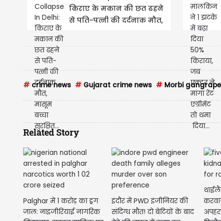
किराए के मकान की छत ढहने
से पति-पत्नी की दर्दनाक मौत,
मासूम बच्चा सुरक्षित...
#
crime news
#
Gujarat crime news
#
Morbi gangrape
Related Story
थाईलैं
Palghar में 1 करोड़ का ड्रग
इंदौर में PWD इंजीनियर की
करवाय
जाल: नाइजीरियाई नागरिक
संदिग्ध मौत! दो बेटियों के बाद
अपहरण