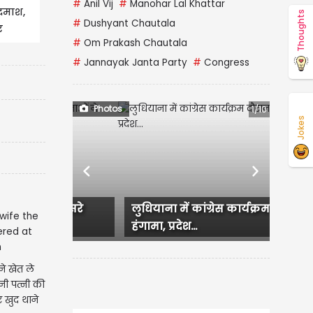
#
Anil Vij
#
Manohar Lal Khattar
दमाश,
Thoughts
#
Dushyant Chautala
र
#
Om Prakash Chautala
#
Jannayak Janta Party
#
Congress
Photos
2/10
Jokes
Previous
Next
लुधियाना में कांग्रेस कार्यक्रम दौरान
हंगामा, प्रदेश...
ने खेत ले
नी पत्नी की
र खुद थाने