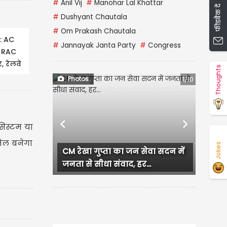
#
Anil Vij
#
Manohar Lal Khattar
फीडबैक दें
#
Dushyant Chautala
#
Om Prakash Chautala
: AC
#
Jannayak Janta Party
#
Congress
े RAC
, रेलवे
Thoughts
Photos
1/10
सिस्टम या
Previous
Next
मेल बनेगा
Jokes
CM रेखा गुप्ता का जन सेवा सदन में
Murud
जनता से सीधा संवाद, हर...
चांदी क