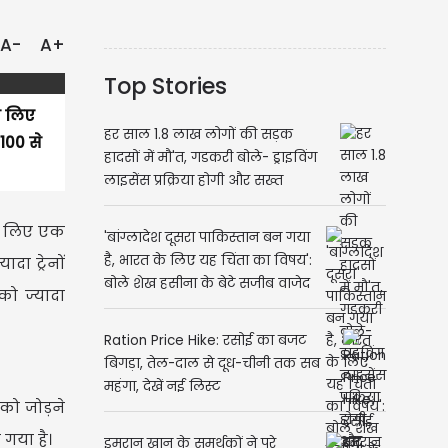
A-
A+
Top Stories
े लिए
हर साल 1.8 लाख लोगों की सड़क
100 से
हादसों में मौ'त, गडकरी बोले- ड्राइविंग
लाइसेंस प्रक्रिया होगी और सख्त
के लिए एक
'बांग्लादेश दूसरा पाकिस्तान बन गया
है, भारत के लिए यह चिंता का विषय':
दा ट्रेनों
बोले शेख हसीना के बेटे सजीब वाजेद
ो ज्यादा
जॉय
Ration Price Hike: रसोई का बजट
बिगड़ा, तेल-दाल से दूध-चीनी तक सब
महंगा, देखें नई लिस्ट
को जोड़ने
गया है।
इमरान खान के समर्थकों ने पूरे