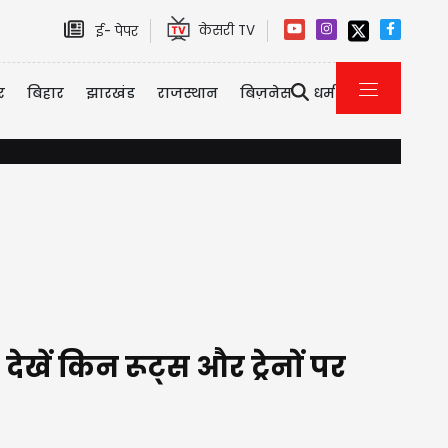
केसरी TV
ई- पेपर
र
बिहार
झारखंड
राजस्थान
बिज़नेस
धर्म
एयर इंडिया को मिला नया CEO, कौन हैं टेवोल्डे गेब्रेमारियम जिन्हें मिली कम
ेखें किन रूट्स और ट्रेनों पर