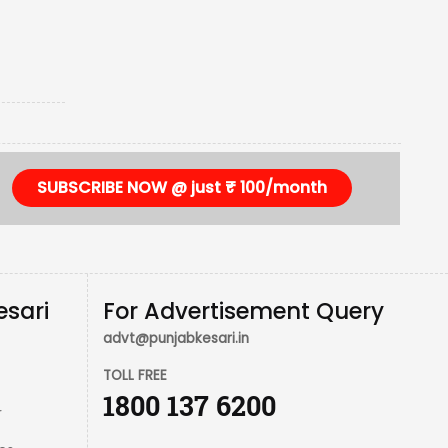
SUBSCRIBE NOW @ just ₹ 100/month
esari
For Advertisement Query
advt@punjabkesari.in
TOLL FREE
1800 137 6200
r