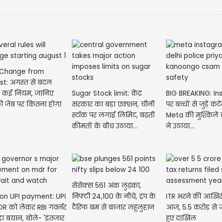
 Change from
st: अगस्त से बदल
गे कई नियम, जानिए
Sugar Stock limit: केंद्र
BIG BREAKING: I
 जेब पर कितना होगा
सरकार का बड़ा एक्‍शन, चीनी
पर बच्चों से जुड़े कंट
?
स्टॉक पर लगाई लिमिट, बढ़ती
Meta की मुश्किलें 
कीमतों के बीच उठाया...
ने उठाया...
सेंसेक्स 561 अंक लुढ़का,
on UPI payment: UPI
निफ्टी 24,100 के नीचे, ट्रंप के
ITR भरने की आखिर
DR को लेकर RBI गवर्नर
टैरिफ बम से बाजार लहूलुहान
आज, 5.5 करोड़ से ज्
़ा बयान, बोले- 'इंतजार
हुए दाखिल