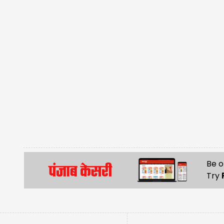
Be o
Try