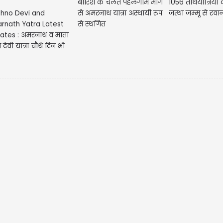
बारिश के चलते पहलगाम मार्ग
1056 तीर्थयात्रियो
shno Devi and
से अमरनाथ यात्रा अस्थायी रूप
जत्था जम्मू से रवा
rnath Yatra Latest
से स्थगित
ates : अमरनाथ व माता
ो देवी यात्रा चौथे दिन भी