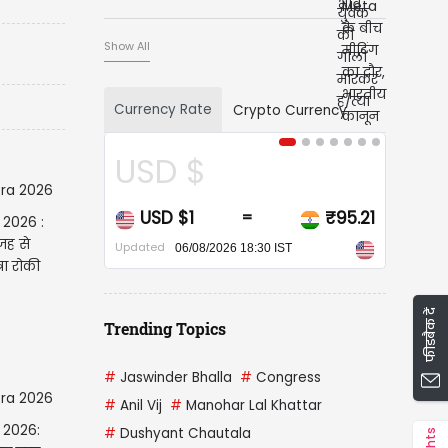
Show All
Currency Rate
Crypto Currency
USD $
USD $1
₹95.21
=
 2026 :
जह से
Updated
06/08/2026 18:30 IST
रा रोकी
फीडबैक दें
Trending Topics
#
Jaswinder Bhalla
#
Congress
#
Anil Vij
#
Manohar Lal Khattar
 2026:
#
Dushyant Chautala