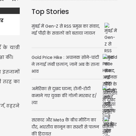
Top Stories
पर
मुंबई में Gen-Z से RSS प्रमुख का संवाद,
नई पीढ़ी के सवालों को बताया जायज़
के यात्री
षा की।
Gold Price Hike : अचानक सोने-चांदी
ने लगाई लंबी छलांग, जानें अब के ताजा
ा इंतजामों
भाव
भी तरह का
अमेरिका से दुखद घटना, रोजी-रोटी
कमाने गए युवक की गोली मारकर ह/
त्या
्ग, ठहरने
सरकार और Meta के बीच मीटिंग का
दौर, भारतीय कानून का सख्ती से पालन
की हिदायत