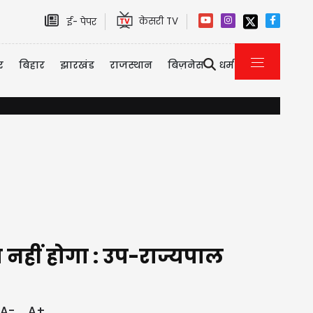
केसरी TV
ई- पेपर
र
बिहार
झारखंड
राजस्थान
बिज़नेस
धर्म
यौन उत्पीड़न केस में तरुण तेजपाल को 10 साल की सजा, बॉम्बे हाई कोर
ा नहीं होगा : उप-राज्यपाल
A-
A+