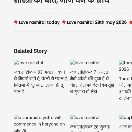
शास्त्रों की बात, जानें धर्म के साथ
#
Love rashifal today
#
Love rashifal 29th may 2026
Related Story
लव राशिफल 03 अगस्त- क्यों
लव राशिफल 7 अगस्त-
Tarot
ये मिटती नहीं है, कैसी ये प्यास है
मेरी आंखों की दुआ है ये
और जानि
जितना मैं दूर जाऊं, उतनी ही तू
चेहरा तेराअब देखे बिन तुझे
आपकी क
पास है
न गुजारा हो मेरा
लव राशिफल 28 जुलाई-
आज का