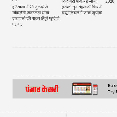
दिल मेरा पागल है जाना
2026
हरियाणा में 29 जुलाई से
इसको तुम बेहलादों दिल में
निकलेगी समरसता यात्रा,
क्यूं हलचल है जाना मुझको
वाराणसी की पावन मिट्टी पहुंचेगी
तुम...
घर-घर
Be o
Try