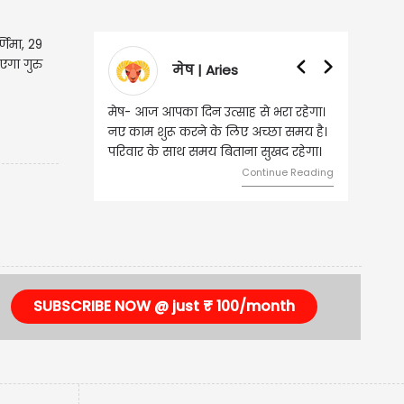
्णिमा, 29
एगा गुरु
मेष | Aries
मेष- आज आपका दिन उत्साह से भरा रहेगा।
वृष- आज का 
नए काम शुरू करने के लिए अच्छा समय है।
लिए शुभ रहन
परिवार के साथ समय बिताना सुखद रहेगा।
मामलों में सफ
मेलजोल बढ़ेग
Continue Reading
समझकर...
SUBSCRIBE NOW @ just ₹ 100/month