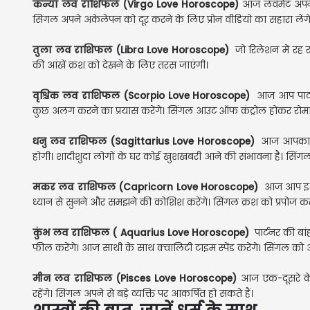
कन्या लव राशिफल (Virgo Love Horoscope)
आज लवमेट अपने 
सिंगल अपने अकेलेपन को दूर करने के लिए प्रोन वीडियो का सहारा लें
तुला लव राशिफल (Libra Love Horoscope)
जो रिलेशन में रह र
की आंखें क्रश को देखने के लिए तरस जाएंगी।
वृश्चिक लव राशिफल (Scorpio Love Horoscope)
आज आप पार्टन
कुछ अलग करने का प्रयास करेंगे। सिंगल आउट ऑफ कंट्रोल होकर रोमांस
धनु लव राशिफल (Sagittarius Love Horoscope)
आज आपका लव
होगी। शादीशुदा लोगों के घर कोई खुशखबरी आने की संभावना है। सिंगल खु
मकर लव राशिफल (Capricorn Love Horoscope)
आज आप इश्
ध्यान से सुनने और समझने की कोशिश करेंगे। सिंगल क्रश को प्रपोज करन
कुंभ लव राशिफल ( Aquarius Love Horoscope)
पार्टनर की बा
फील करेंगे। आज साथी के साथ क्वालिटी टाइम स्पेंड करेंगे। सिंगल 
मीन लव राशिफल (Pisces Love Horoscope)
आज एक-दूसरे के 
रहेंगे। सिंगल अपने से बड़े व्यक्ति पर आकर्षित हो सकते हैं।