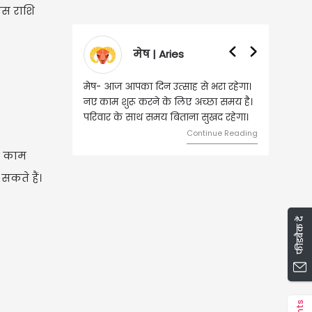
इस राशि
वृषभ | Taurus
वृष- आज का दिन इस राशि के जातकों के
लिए शुभ रहने वाला है। धन और नौकरी के
मामलों में सफलता मिलेगी। मित्रों से
मेलजोल बढ़ेगा। आर्थिक निवेश सोच-
समझकर...
ाथ काम
Continue Reading
सकते हैं।
फीडबैक दें