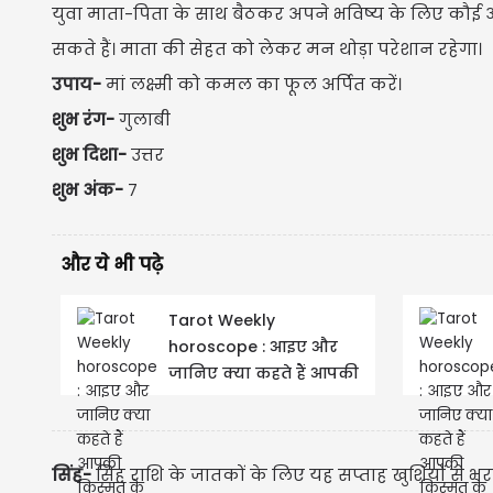
युवा माता-पिता के साथ बैठकर अपने भविष्य के लिए कौई अ
सकते हैं। माता की सेहत को लेकर मन थोड़ा परेशान रहेगा।
उपाय-
मां लक्ष्मी को कमल का फूल अर्पित करें।
शुभ रंग-
गुलाबी
शुभ दिशा-
उत्तर
शुभ अंक-
7
और ये भी पढ़े
Tarot Weekly
horoscope : आइए और
जानिए क्या कहते हैं आपकी
किस्मत के तारे? टैरो
साप्ताहिक राशिफल 9...
सिंह-
सिंह राशि के जातकों के लिए यह सप्ताह खुशियों से भर