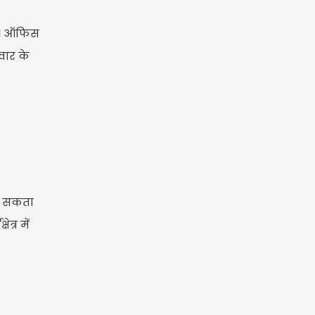
है। ऑफिस
वार के
िल सकता
्र में