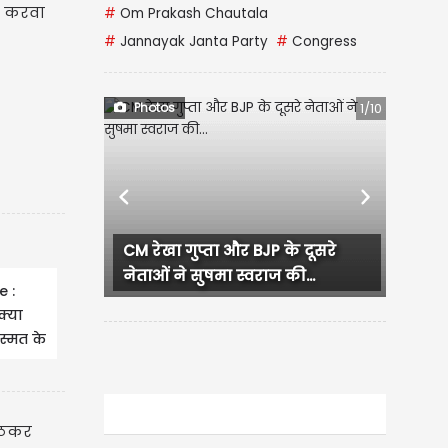
न करवा
#
Om Prakash Chautala
#
Jannayak Janta Party
#
Congress
Photos
1/10
Previous
Next
लुधियाना में कांग्रेस कार्यक्रम दौरान
हंगामा, प्रदेश...
 :
्या
स्मत के
ल 27
बैठकर