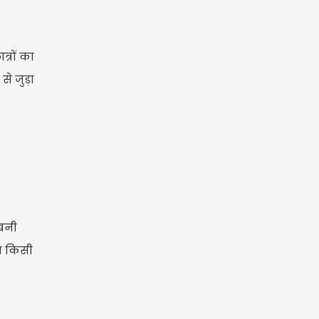
्रों का
े जुड़ा
 बनी
ाथ किसी