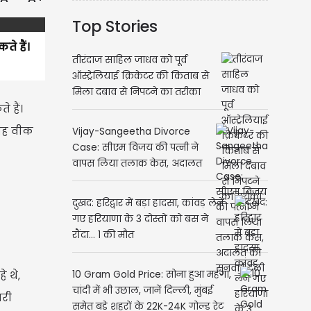
Top Stories
े हैं।
तीरंदाज साहिल जाधव को पूर्व
ऑस्ट्रेलियाई क्रिकेटर की किताब से
मिला दबाव से निपटने का तरीका
 हैं।
 यह वीक
Vijay-Sangeetha Divorce
Case: सीएम विजय की पत्नी ने
वापस लिया तलाक केस, अदालत
की सुनवाई टली
दुखद: हरिद्वार में बड़ा हादसा, कांवड़ लेने
गए हरियाणा के 3 दोस्तों को बस ने
रौंदा... 1 की मौत
 थे,
10 Gram Gold Price: सोना हुआ महंगा,
चांदी में भी उछाल, जानें दिल्ली, मुंबई
ारी
समेत बड़े शहरों के 22K-24K गोल्ड रेट