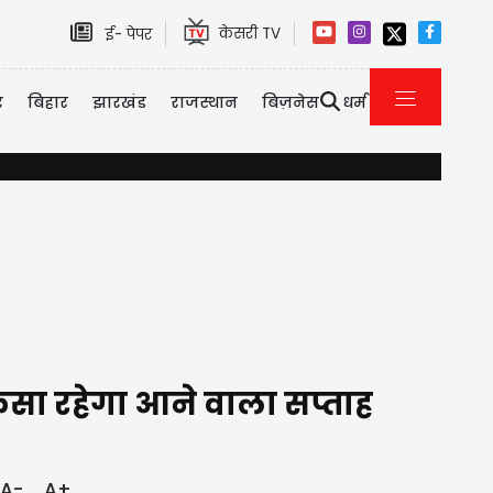
केसरी TV
ई- पेपर
र
बिहार
झारखंड
राजस्थान
बिज़नेस
धर्म
तमिलनाडु CM विजय की पत्नी ने लिया बड़ा फैसला: वापस लिया तलाक केस
ैसा रहेगा आने वाला सप्ताह
A-
A+