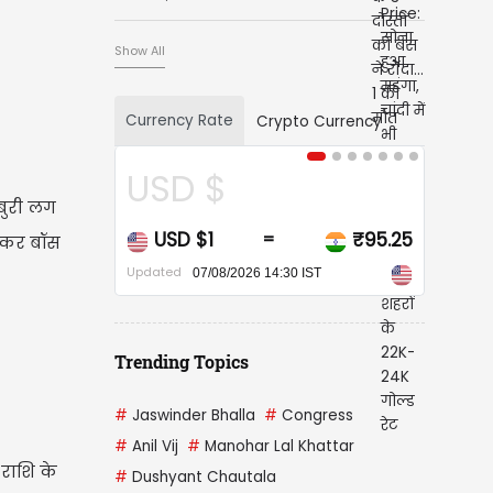
Show All
Currency Rate
Crypto Currency
CAD $
बुरी लग
CAD $1
₹67.93
=
ेकर बॉस
Updated
07/08/2026 14:30 IST
Trending Topics
#
Jaswinder Bhalla
#
Congress
#
Anil Vij
#
Manohar Lal Khattar
राशि के
#
Dushyant Chautala