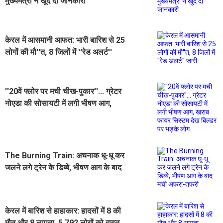
मुख्यमंत्री ने खुद दी जानकारी
केरल में आसमानी आफत: भारी बारिश से 25
लोगों की मौ''त, 8 जिलों में ''रेड अलर्ट''
जारी
''20वें फ्लोर पर मची चीख-पुकार''... ग्रेटर
नोएडा की सोसायटी में लगी भीषण आग,
खराब फायर सिस्टम देख बिल्डर पर भड़के
लोग
The Burning Train: अचनाक धू-धू कर
जलने लगे ट्रेन के डिब्बे, भीषण आग के बाद
मची अफरा-तफरी
केरल में बारिश से हाहाकार: हादसों में 8 की
मौत और 8 लापता, 5,792 लोगों को राहत