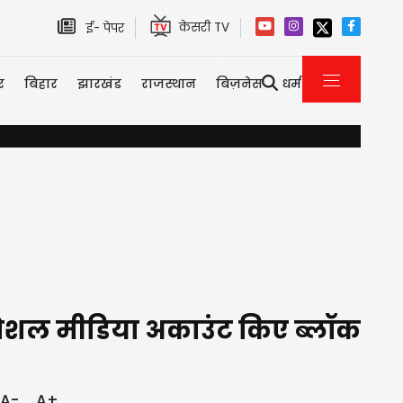
केसरी TV
ई- पेपर
र
बिहार
झारखंड
राजस्थान
बिज़नेस
धर्म
बॉम्बे HC ने कथित यौन उत्पीड़न मामले में 'तहलका' के पूर्व एडिटर तरुण तेजपाल को 
 सोशल मीडिया अकाउंट किए ब्लॉक
A-
A+