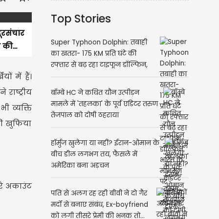
Top Stories
दूरसंचार
Super Typhoon Dolphin: तबाही
 की...
का खतरा- 175 KM प्रति घंटे की
रफ्तार से बढ़ रहा टाइफून डॉल्फिन,
ं में हैं।
भारत के मानसून पर वैज्ञानिकों की
नजर
राष्ट्रीय
बॉम्बे HC ने कथित यौन उत्पीड़न
मामले में 'तहलका' के पूर्व एडिटर तरुण
ी व्यक्ति
तेजपाल को दोषी ठहराया
की खुफिया
हॉर्मुज खुलेगा या नहीं? ईरान-ओमान के
बीच डील लगभग तय, फैसले में
अमेरिका बना अड़चन
रे अकाउंट
पति से अलग रह रही बीवी ने दो गैर
मर्दों से बनाए संबंध, Ex-boyfriend
को लगी तीसरे प्रेमी की भनक तो...