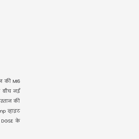
ेन की MI6
े बीच नई
िस्तान की
mp व्हाइट
ी DGSE के