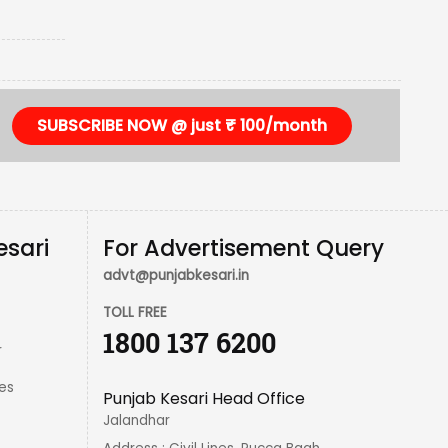
SUBSCRIBE NOW @ just ₹ 100/month
esari
For Advertisement Query
advt@punjabkesari.in
TOLL FREE
1800 137 6200
r
es
Punjab Kesari Head Office
Jalandhar