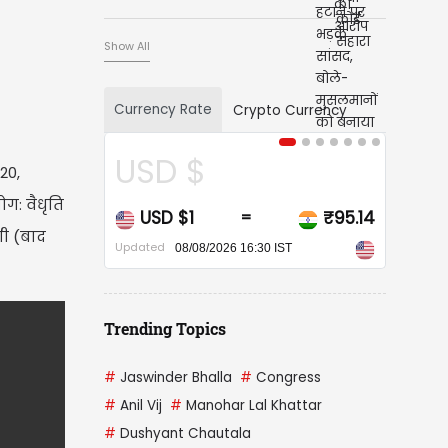
Show All
Currency Rate
Crypto Currency
CAD $
 20,
ोग: वैधृति
CAD $1
₹68.20
=
गी (बाद
Updated
08/08/2026 16:30 IST
Trending Topics
#
Jaswinder Bhalla
#
Congress
#
Anil Vij
#
Manohar Lal Khattar
#
Dushyant Chautala