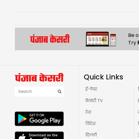
Be o
Try
Quick Links
ई-पेपर
केसरी TV
देश
विदेश
दिल्ली