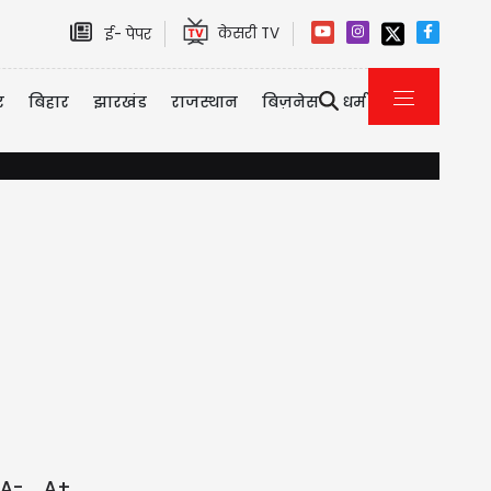
केसरी TV
ई- पेपर
र
बिहार
झारखंड
राजस्थान
बिज़नेस
धर्म
इमिग्रेशन पर कनाडा का सख्त एक्शन, 2026 की पहली छमाही में ही 3323 भारतीयों को द
A-
A+