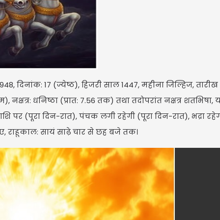
वत् 1948, दिनांक: 17 (ज्येष्ठ), हिजरी साल 1447, महीना जिल्हिज, तारीख
ाइम), नक्षत्र: धनिष्ठा (प्रात: 7.56 तक) तथा तदोपरांत नक्षत्र शतभिषा, य
 राशि पर (पूरा दिन-रात), पंचक लगी रहेगी (पूरा दिन-रात), भद्रा रहे
िए, राहूकाल: सायं साढ़े चार से छह बजे तक।