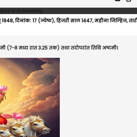
म्वत् 1948, दिनांक: 17 (ज्येष्ठ), हिजरी साल 1447, महीना जिल्हिज, ता
प्तमी (7-8 मध्य रात 3.25 तक) तथा तदोपरांत तिथि अष्टमी।