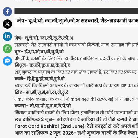
मेष- चू,चे,चो, ला,ली,लू,ले,लो,अ सरकारी, गैर-सरकारी का
मेष- चू,चे,चो, ला,ली,लू,ले,लो,अ
सरकारी, गैर-सरकारी कामों में कामयाबी मिलेगी, मान-सम्मान की प्राप्त
वृष- ई,उ,ए,ओ,वा,वी,वु,वे,वो
प्रॉपर्टी के कामों के लिए सितारा ढीला, इसलिए जायदादी कामों के साथ ज
मिथुन- क,की,कु,घ,छ,के,को,ह
शत्रु नुकसान पहुंचाने के लिए हर दाव खेल सकते हैं, इसलिए हर फ्रंट 
कर्क- हि,हे,हु,हो,डा,डी,डू,डे,डो
ध्यान रखें कि किसी अफसर के नाराजगी वाले रुख के कारण आपका क
सिंह- मा,मी,मू,मे,मो,टा,टी,टु,टे
मकर: कोर्ट-कचहरी के कामों में कदम बढ़त की तरफ, बड़े लोग मेहरबा
कन्या- टो,पा,पी,पू,ष,ण,ठे,पे,पो
सितारा कारोबारी कामों के लिए ढीला, इसलिए न तो कोई कामकाजी काम ब
ल
व राशिफल 2 जून- सोहणे रंग दे माहिया तेरे ही जैसे लगते हैं 
Tarot Card Rashifal (2nd June): टैरो कार्ड्स से करें अपने भवि
आज का राशिफल 2 जून, 2026- सभी मूलांक वालों के लिए कैसा