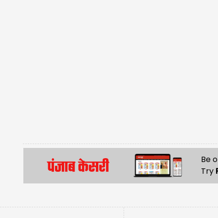
Be o
Try