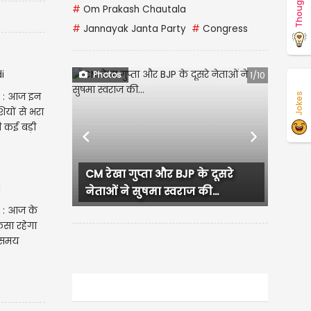
Thoughts
#
Om Prakash Chautala
#
Jannayak Janta Party
#
Congress
Photos
1/10
e : आज इन
Jokes
ियों से भरा
गी कई बड़ी
Previous
Next
CM रेखा गुप्ता और BJP के दूसरे
लुधिया
नेताओं ने सुषमा स्वराज की...
हंगामा,
 : आज के
ैसा रहेगा
 समय