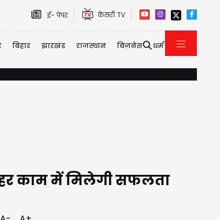
केसरी TV
ई- पेपर
र
बिहार
झारखंड
राजस्थान
बिज़नेस
धर्म
मिडिल ईस्ट तनाव के बीच सऊदी अरब, पाकिस्तान और तुर्की का बड़ा रक्षा
, हर काम में मिलेगी सफलता
A-
A+