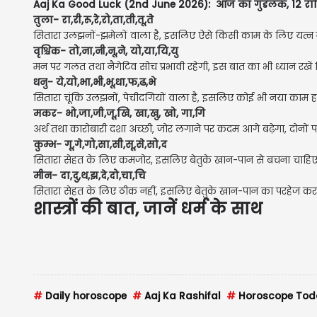
Aaj Ka Good Luck (2nd June 2026): आज का गुडलक, 12 राशि
तुला- रा,री,रू,रे,रो,ता,ती,तू,ते
सितारा उलझनों-झमेलों वाला है, इसलिए ऐसे किसी काम के लिए यत्न 
वृश्चिक- तो,ना,नी,नू,ने, यो,या,यि,यु
मन पर गलत तथा नैगेटिव सोच प्रभावी रहेगी, इस बात का भी ध्यान रखे
धनु- ये,यो,भा,भी,भू,धा,फ,ढ,भे
सितारा चूंकि उलझनों, पेचीदगियों वाला है, इसलिए कोई भी नया काम हा
मकर- भो,जा,जी,जू,खि, खा,खु, खो, गा,गि
अर्थ तथा कारोबारी दशा अच्छी, जोर लगाने पर कदम आगे बढ़ेगा, दोनों
कुम्भ- गू,गे,गो,सा,सी,सू,से,सो,द
सितारा सेहत के लिए कमजोर, इसलिए बेतुके खान-पान से बचना चाहि
मीन- दा,दु,थ,झ,दे,दो,चा,चि
सितारा सेहत के लिए ठीक नहीं, इसलिए बेतुके खान-पान का परहेज करन
शास्त्रों की बात, जानें धर्म के साथ
#
Daily horoscope
#
Aaj Ka Rashifal
#
Horoscope Tod