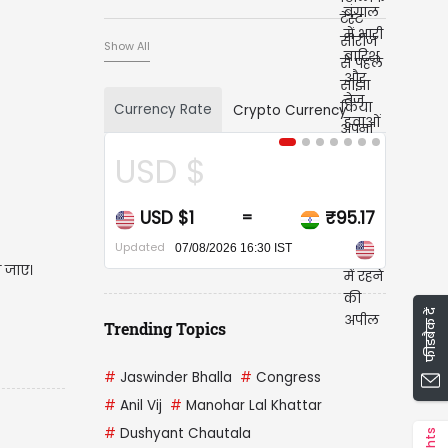
Show All
Currency Rate
Crypto Currency
USD $
CA
USD $1
₹95.17
CAD
=
Updated
Updated
07/08/2026 16:30 IST
स जाए।
फीडबैक दें
Trending Topics
#
Jaswinder Bhalla
#
Congress
#
Anil Vij
#
Manohar Lal Khattar
#
Dushyant Chautala