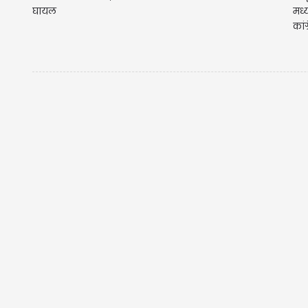
घायल
मध्
कांग