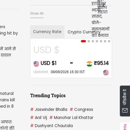
Show All
Currency Rate
Crypto Currency
USD $
ें आने से
य घायल
USD $1
₹95.14
=
Updated
08/08/2026 16:30 IST
फीडबैक दें
Trending Topics
#
Jaswinder Bhalla
#
Congress
#
Anil Vij
#
Manohar Lal Khattar
ी आफत:
#
Dushyant Chautala
लोगों की