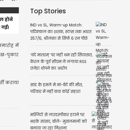
Top Stories
िल होने
IND vs SL, Warm-up Match:
 गई।
पदिक्कल का शतक, स्टंप्स तक भारत
357/6, श्रीलंका से सिर्फ 6 रन पीछे
मारोह में
चीख-पुकार
‘वंदे मातरम्’ पर नहीं थम रही सियासत,
केरल के पूर्व सीएम ने लगाया RSS
एजेंडा थोपने का आरोप
्ती कराया
सांड के हमले में मां-बेटे की मौत,
परिवार में नहीं बचा कोई सहारा
मस्जिदों से लाउडस्पीकर हटाने पर
भड़के सांसद, बोले- मुसलमानों को
बनाया जा रहा निशाना