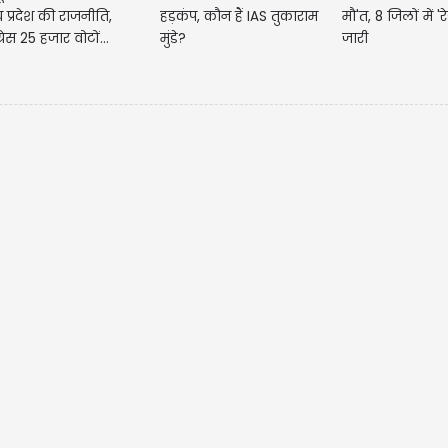
य प्रदेश की राजनीति,
हड़कंप, कौन हैं IAS तुकाराम
मौ'त, 8 जिलों में 'र
्रेस 25 हजार वोटों...
मुंडे?
जारी