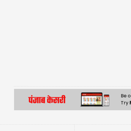
Be o
Try