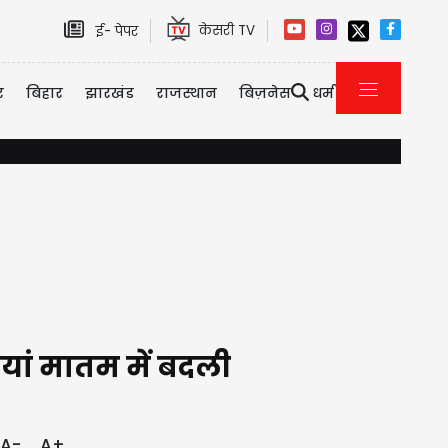
केसरी TV
ई- पेपर
र
बिहार
झारखंड
राजस्थान
बिज़नेस
धर्म
इमिग्रेशन पर कनाडा का सख्त एक्शन, 2026 की पहली छमाही में ही 3323 
ियां मातम में बदली
A-
A+