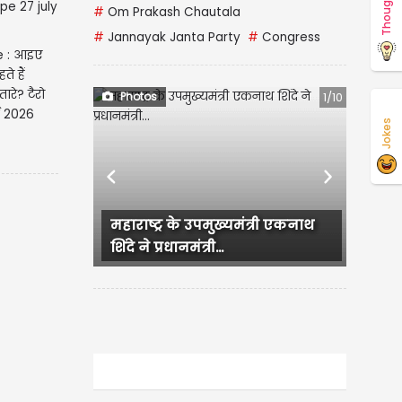
Thoughts
#
Om Prakash Chautala
#
Jannayak Janta Party
#
Congress
e : आइए
े हैं
रे? टैरो
Photos
1/10
राशिफल 27 जुलाई 2026
Jokes
Previous
Next
महाराष्ट्र के उपमुख्यमंत्री एकनाथ
शिंदे ने प्रधानमंत्री...