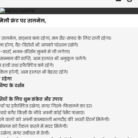
िली फ्रंट पर तालमेल,
र तालमेल, सद्भाव बना रहेगा, मन सैर-सफर के लिए राजी रहेगा।
 होगा, वैर-विरोधी भी आपको परेशान रखेंगे।
ा-वार्ता, भजन-कीर्तन सुनने में जी लगेगा।
म्मान की प्राप्ति, आम हालात भी अनुकूल चलेंगे।
हावी तथा इफैक्टिव बने रहेंगे।
िल हटेगी, आम हालात भी बेहतर रहेंगे।
ा रहेगा
िष्य के दर्शन
यों के लिए शुभ संकेत और उपाय
र्चा पर इफैक्टिव रखेगा, मगर गिरने-फिसलने का डर।
ारे बगैर किसी के नीचे अपनी कोई पेमैंट फंसाएं।
म करने वालों को अपनी कामकाजी भागदौड़ की अच्छी रिटर्न मिलेगी।
ब्लम को टैकल करने में मदद मिलेगी।
रखेगा, मगर तबीयत में तेजी।