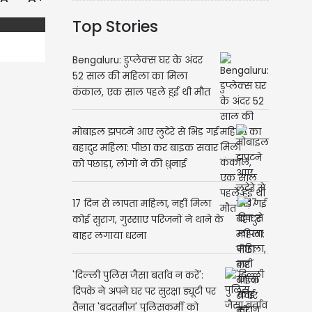
Top Stories
Bengaluru: डुप्लेक्स घर के अंदर
52 साल की महिला का मिला
कंकाल, एक साल पहले हुई थी मौत
मोबाइल झपटने आए लुटेरे से भिड़ गई
बहादुर महिला: पीछा कर बाइक सवार
को पछाड़ा, लोगों ने की धुनाई
17 दिन से लापता महिला, नहीं मिला
कोई सुराग, गुस्साए परिजनों ने थाने के
बाहर लगाया धरना
'दिल्ली पुलिस जैसा बर्ताव न करें':
दिपके ने अपने घर पर सुरक्षा ड्यूटी पर
तैनात 'बदतमीज़' पुलिसकर्मी को