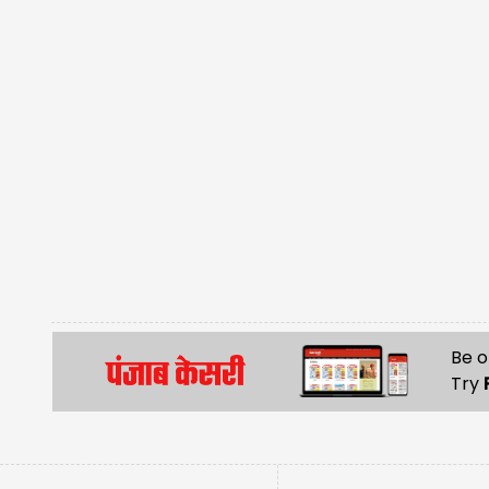
Be o
Try