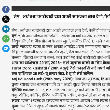
मेष : अर्थ तथा कारोबारी दशा अच्छी सफलता साथ देगी, फैम
मेष :
अर्थ तथा कारोबारी दशा अच्छी सफलता साथ देगी, फैमिली फ्रंट प
वृष:
चूंकि आम सितारा कमजोर है, इसलिए आपको हर फ्रंट पर सचेत रहना
मिथुन:
किसी धार्मिक प्रोग्राम के साथ जुड़ने, धार्मिक लिटरेचर पढ़ने, कथ
कर्क:
जायदादी कामों के लिए आपकी भागदौड़ अच्छा नतीजा देगी, मान-स
सिंह :
कामकाजी व्यस्तता, भागदौड़ रहेगी, वैसे कामकाजी तौर पर भी आप 
कन्या :
सितारा धन लाभ वाला, यत्न करने पर कोई कारोबारी बाधा-मुश्क
आज का राशिफल 29 मई, 2026- सभी मूलांक वालों के लिए कैस
Tarot Card Rashifal ( 29th May): टैरो कार्ड्स से करें अपने भव
लव राशिफल 29 मई- तू सफर मेरा, है तू ही मेरी मंज़िल
Aaj Ka Good Luck (29th may 2026): आज का गुडलक, 12 राशि
तुला:
व्यापार तथा कामकाज की दशा अच्छी, सुदृढ़ सितारा आपको हर मो
वृश्चिक:
नुकसान का डर, न तो कोई कारोबारी टूर करें और न ही सोचे-विच
धनु :
टीचिंग, कोचिंग, प्रिंटिंग, पब्लिशिंग, पर्यटन, कंसल्टैंसी का का
मकर:
किसी अफसर के हमदर्दाना रुख के कारण आपको अपनी किसी प्रॉ
कुंभ:
आम सितारा सुदृढ़ जो आपके कदम को हर मोर्चा पर बढ़त की तरफ 