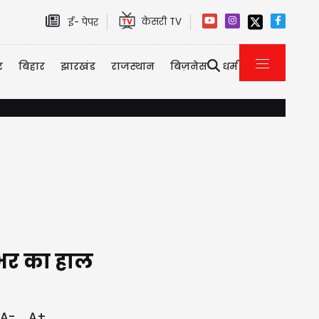
केसरी TV
ई- पेपर
र
बिहार
झारखंड
राजस्थान
बिज़नेस
धर्म
गुरुग्राम में भारी बारिश का असर, प्राइवेट-कॉर्पोरेट को Work From Hom
न भर का हाल
A-
A+