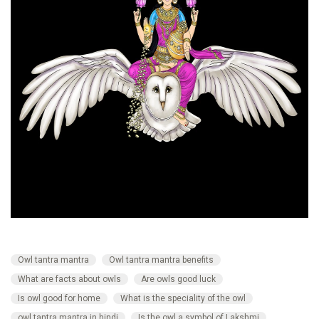
Owl tantra mantra
Owl tantra mantra benefits
What are facts about owls
Are owls good luck
Is owl good for home
What is the speciality of the owl
owl tantra mantra in hindi
Is the owl a symbol of Lakshmi