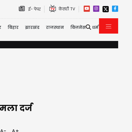
केसरी TV
ई- पेपर
र
बिहार
झारखंड
राजस्थान
बिज़नेस
धर्म
इमिग्रेशन पर कनाडा का सख्त एक्शन, 2026 की पहली छमाही में ही 3323 भ
मला दर्ज
A-
A+