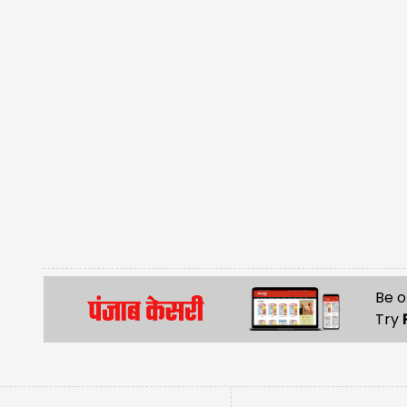
Be o
Try