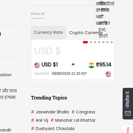
Show All
Currency Rate
Crypto Currency
i
USD $
USD $1
₹95.14
=
Updated
08/08/2026 22:30 IST
ी और छात्र
फीडबैक दें
Trending Topics
फिर हंगामा
#
Jaswinder Bhalla
#
Congress
#
Anil Vij
#
Manohar Lal Khattar
#
Dushyant Chautala