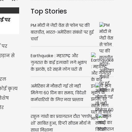
Top Stories
ाई पर
PM मोदी ने जेडी वेंस से फोन पर की
बातचीत, भारत-अमेरिका संबंधों पर हुई
चर्चा
ई पर
ड़ान से
Earthquake : महाराष्ट्र और
गुजरात के कई इलाकों लगे भूकंप
के झटके, डरे सहमे लोग घरों से
बाहर भागे
ेरल
अमेरिका में नौकरी गई तो नहीं
ोई कृत्य
मिलेगा 60 दिन का समय, विदेशी
विशेष
कर्मचारियों के लिए नया प्रस्ताव
और
राहुल गांधी का प्रयागराज दौरा 'फ्लॉप
शो' साबित हुआ, डिप्टी सीएम मौर्य ने
साधा निशाना