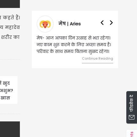
 कहते हैं।
वृषभ | Taurus
क्य महादेव
्म शरीर का
वृष- आज का दिन इस राशि के जातकों के
लिए शुभ रहने वाला है। धन और नौकरी के
मामलों में सफलता मिलेगी। मित्रों से
मेलजोल बढ़ेगा। आर्थिक निवेश सोच-
समझकर...
Continue Reading
ं खुद
ा अशुभ?
फीडबैक दें
के खास