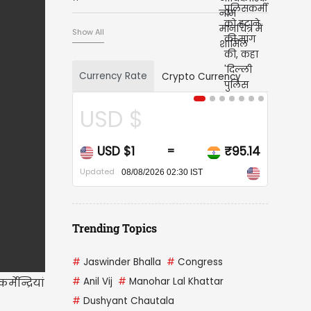
Show All
Currency Rate
Crypto Currency
CAD $
CAD $1
₹68.24
=
Updated
08/08/2026 02:30 IST
Trending Topics
#
Jaswinder Bhalla
#
Congress
#
Anil Vij
#
Manohar Lal Khattar
मेन्द्रियां
#
Dushyant Chautala