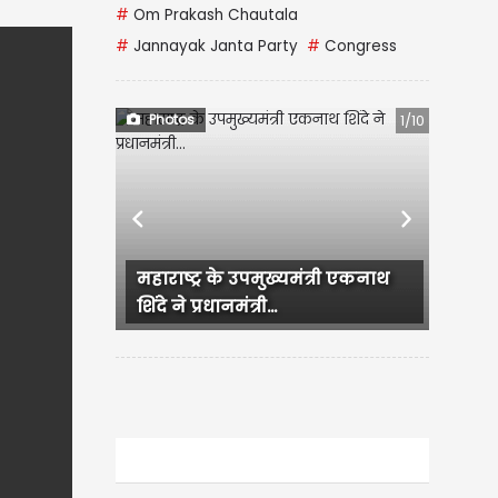
#
Om Prakash Chautala
#
Jannayak Janta Party
#
Congress
Photos
1/10
Previous
Next
Backless dress में Nia Sharma
का Hot अंदाज, Bold Look ने...