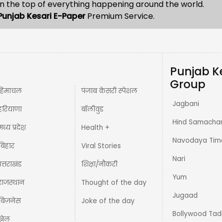
n the top of everything happening around the world.
Punjab Kesari E-Paper
Premium Service.
Punjab K
Group
हिमाचल
पंजाब केसरी स्पेशल
Jagbani
हरियाणा
बॉलीवुड
Hind Samacha
मध्य प्रदेश़
Health +
Navodaya Tim
बिहार
Viral Stories
Nari
उत्तराखंड
शिक्षा/नौकरी
Yum
राजस्थान
Thought of the day
Jugaad
बिज़नेस
Joke of the day
Bollywood Tad
खेल