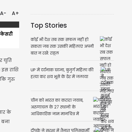
A-
A+
Top Stories
गजकेसरी
कोई भी देश तब तक सफल नहीं हो
सकता जब तक उसकी महिलाएं अपनी
बात न रखें: राहुल
र युति
। इस राशि
UP में दर्दनाक घटना, बुजुर्ग महिला की
हत्या कर शव भूसे के ढेर में जलाया
 कि गुरु
चीन को भारत का करारा जवाब,
अरुणाचल के 27 स्थानों के
वार के
आधिकारिक नाम मानचित्र में
शामिल
स बना
दीपके ने सुरक्षा में तैनात पुलिसकर्मी