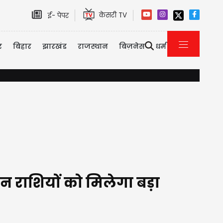
केसरी TV
ई- पेपर
र
बिहार
झारखंड
राजस्थान
बिज़नेस
धर्म
दिल्ली-NCR में भारी बारिश से जलभराव और ट्रैफिक जाम, IMD ने जारी किया
न राशियों को मिलेगा बड़ा