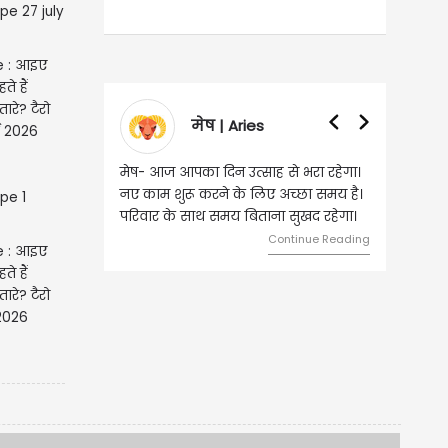
e : आइए
े हैं
रे? टैरो
मेष | Aries
राशिफल 27 जुलाई 2026
मेष- आज आपका दिन उत्साह से भरा रहेगा।
वृष- आज का 
नए काम शुरू करने के लिए अच्छा समय है।
लिए शुभ रहन
परिवार के साथ समय बिताना सुखद रहेगा।
मामलों में सफ
मेलजोल बढ़ेग
Continue Reading
e : आइए
समझकर...
े हैं
रे? टैरो
2026