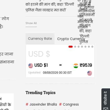
को हटाने की मांग की, कहा 'दिल्ली
पुलिस जैसा व्यवहार मत करो'
ो लोग
Show All
ै।
Currency Rate
Crypto Currency
USD $
CA
ाहर जाना
ी संभावना
USD $1
₹95.19
CAD
=
Updated
Updated
08/08/2026 00:30 IST
Trending Topics
फीडबैक दें
भ
#
Jaswinder Bhalla
#
Congress
ियों के