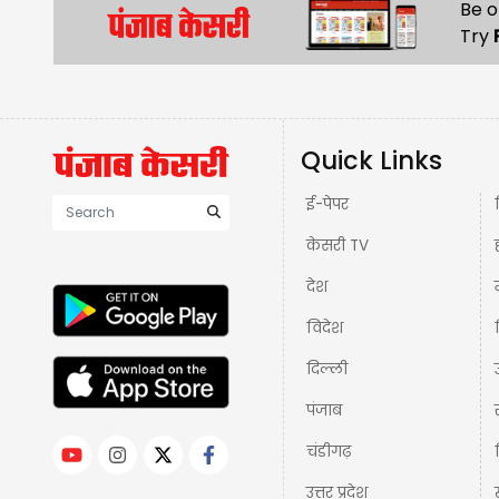
Be o
Try
Quick Links
ई-पेपर
केसरी TV
देश
विदेश
दिल्ली
पंजाब
चंडीगढ़
उत्तर प्रदेश