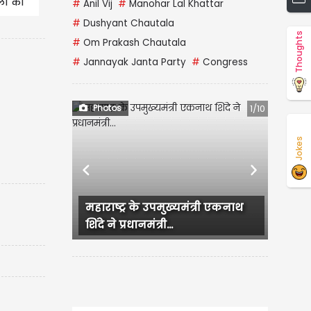
लों की
#
Anil Vij
#
Manohar Lal Khattar
#
Dushyant Chautala
Thoughts
#
Om Prakash Chautala
#
Jannayak Janta Party
#
Congress
Photos
1/10
Jokes
Previous
Next
महाराष्ट्र के उपमुख्यमंत्री एकनाथ
Backl
शिंदे ने प्रधानमंत्री...
का Hot