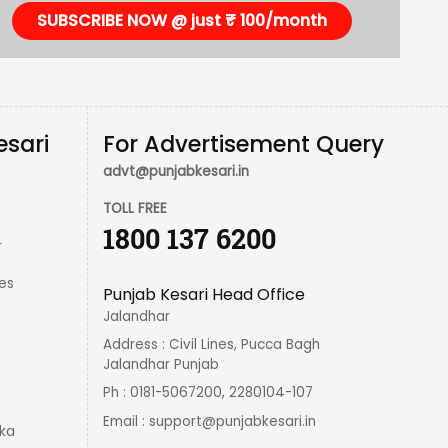
SUBSCRIBE NOW @ just ₹ 100/month
esari
For Advertisement Query
advt@punjabkesari.in
TOLL FREE
1800 137 6200
r
es
Punjab Kesari Head Office
Jalandhar
Address : Civil Lines, Pucca Bagh
Jalandhar Punjab
Ph : 0181-5067200, 2280104-107
Email :
support@punjabkesari.in
ka