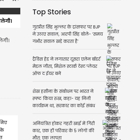
Top Stories
िलेगी।
गुरप्रीत सिंह भुल्लर के ट्रांसफर पर BJP
ने उठाए सवाल, आरपी सिंह बोले- ‘समय
िलेगी।
गंभीर सवाल खड़े करता है’
ट्रैविस हेड ने लगातार दूसरा एलेन बॉडर्र
मेडल जीता, मिशेल स्टार्क टेस्ट प्लेयर
ऑफ द ईयर बने
शेख हसीना के संबोधन पर भारत ने
स्पष्ट किया रुख, कहा- यह निजी
कार्यक्रम था, सरकार का कोई संबंध
नहीं
निए
अनियंत्रित होकर गहरी खाई में गिरी
के
कार, एक ही परिवार के 5 लोगों की
्त
मौत; एक लापता