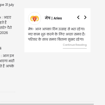
e : आइए
मेष | Aries
वृषभ | Tau
े हैं
रे? टैरो
मेष- आज आपका दिन उत्साह से भरा रहेगा।
वृष- आज का दिन इस राश
राशिफल 31 जुलाई 2026
नए काम शुरू करने के लिए अच्छा समय है।
लिए शुभ रहने वाला है। 
परिवार के साथ समय बिताना सुखद रहेगा।
मामलों में सफलता मिलेगी। 
मेलजोल बढ़ेगा। आर्थिक 
Continue Reading
समझकर...
e : आज इन
 आएगा भारी
ते हैं आपके