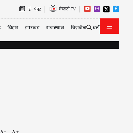
केसरी TV
ई- पेपर
र
बिहार
झारखंड
राजस्थान
बिज़नेस
धर्म
मिडिल ईस्ट तनाव के बीच सऊदी अरब, पाकिस्तान और तुर्की का बड़ा रक्षा
A-
A+