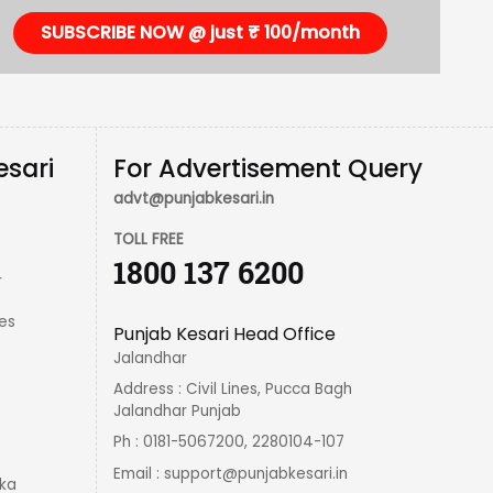
SUBSCRIBE NOW @ just ₹ 100/month
esari
For Advertisement Query
advt@punjabkesari.in
TOLL FREE
1800 137 6200
r
es
Punjab Kesari Head Office
Jalandhar
Address : Civil Lines, Pucca Bagh
Jalandhar Punjab
Ph : 0181-5067200, 2280104-107
Email :
support@punjabkesari.in
ka