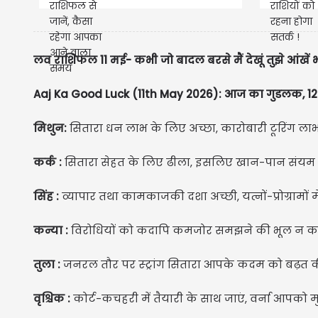
समय
लव राशिफल 11 मई- कभी जो बादल बरसे मैं देखूं तुझे आंखें 
Aaj Ka Good Luck (11th May 2026): आज का गुडलक, 12 
मिथुन:
सितारा धन लाभ के लिए अच्छा, कारोबारी टूरिंग लाभप्र
कर्क :
सितारा सेहत के लिए ढीला, इसलिए खान-पान संयम में
सिंह :
व्यापार तथा कामकाजकी दशा अच्छी, यत्नों-प्रोग्रामों
कन्या :
विरोधियों को कदापि कमजोर समझने की भूल न करें, 
तुला :
जनरल तौर पर स्ट्रांग सितारा आपके कदम को बढ़त की
वृश्चिक :
कोर्ट-कचहरी में तैयारी के साथ जाएं, वर्ना आपको 