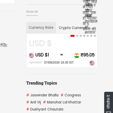
Show All
Currency Rate
Crypto Currency
USD $
CAD $
ाप्ति।
USD $1
₹95.05
CAD $1
=
Updated
Updated
07/08/2026 18:30 IST
07/08/2026 
Trending Topics
#
Jaswinder Bhalla
#
Congress
फीडबैक दें
#
Anil Vij
#
Manohar Lal Khattar
#
Dushyant Chautala