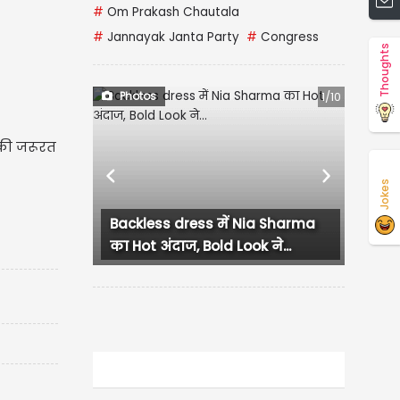
#
Om Prakash Chautala
#
Jannayak Janta Party
#
Congress
Thoughts
Photos
1/10
की जरूरत
Previous
Next
Jokes
Backless dress में Nia Sharma
CM रेखा गुप्ता औ
का Hot अंदाज, Bold Look ने...
नेताओं ने सुषमा स