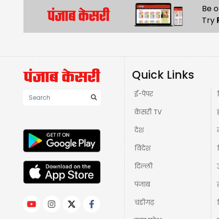
Be o
Try
Quick Links
ई-पेपर
केसरी TV
देश
विदेश
दिल्ली
पंजाब
चंडीगढ़