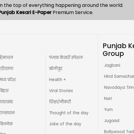
n the top of everything happening around the world.
Punjab Kesari E-Paper
Premium Service.
Punjab K
Group
हिमाचल
पंजाब केसरी स्पेशल
Jagbani
हरियाणा
बॉलीवुड
Hind Samacha
मध्य प्रदेश़
Health +
Navodaya Tim
बिहार
Viral Stories
Nari
उत्तराखंड
शिक्षा/नौकरी
Yum
राजस्थान
Thought of the day
Jugaad
बिज़नेस
Joke of the day
Bollywood Tad