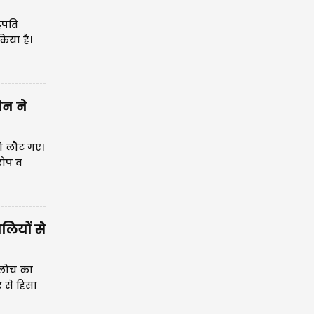
रपति
किया है।
ेन ने
्को लौट गए।
रोप व
लियों से
 बलोच का
से हिंसा