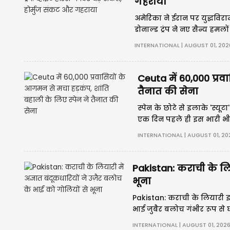
गहराया
अमेरिका ने ईरान पर युद्धविरा
डोनाल्ड ट्रंप ने नए सैन्य हमलो
दूसरी ओर, हमास ने हथियार छोड
INTERNATIONAL | AUGUST 01, 202
Ceuta में 60,000 प्रव
तैनात की सेना
स्पेन के छोटे से इलाके 'स्यूट
एक दिन पहले ही इस भारी भी
अन्य जगहों पर प्रवासियों क
INTERNATIONAL | AUGUST 01, 20
Pakistan: कराची के लिय
भूना
Pakistan: कराची के लियारी इला
भाई जुबैर बलोच गंभीर रूप से 
फैलने की चिंता बढ़ गई है। चाक
INTERNATIONAL | AUGUST 01, 202