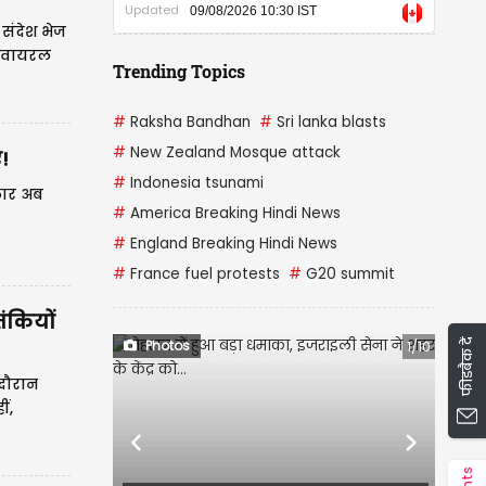
Updated
09/08/2026 10:30 IST
संदेश भेज
र वायरल
Trending Topics
#
Raksha Bandhan
#
Sri lanka blasts
#
New Zealand Mosque attack
!
#
Indonesia tsunami
ाकार अब
#
America Breaking Hindi News
#
England Breaking Hindi News
#
France fuel protests
#
G20 summit
ंकियों
फीडबैक दें
Photos
1/10
 दौरान
ं,
ं।
Previous
Next