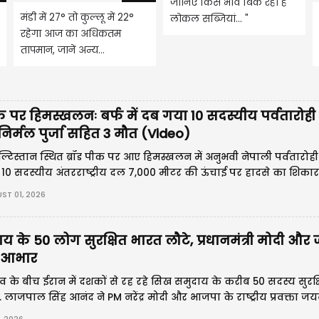
जानिए किस भाव बिक रही है
मंडी में 27° तो कुल्लू में 22°
लोकल सब्जियां… "
रहेगा आज का अधिकतम
तापमान, जानें अन्य...
ीक पर हिमस्खलनः बर्फ में दब गया 10 सदस्यीय पर्वतारोही
निर्मल पुर्जा सहित 3 मौत (Video)
टिस्तान स्थित ब्रॉड पीक पर आए हिमस्खलन में अनुभवी नेपाली पर्वतारोही
ई। 10 सदस्यीय अंतरराष्ट्रीय दल 7,000 मीटर की ऊंचाई पर हादसे का शिका
चान हो चुकी है, जबकि अन्य की तलाश और बचाव अभियान जारी है।
ST 01, 2026
 के 50 लोग सुरक्षित भारत लौटे, प्रधानमंत्री मोदी और
 आभार
नाव के बीच ईरान में दशकों से रह रहे सिख समुदाय के करीब 50 सदस्य सुरक
 लाजपाल सिंह आनंद ने PM नरेंद्र मोदी और भाजपा के राष्ट्रीय प्रवक्ता ज
षेप और सुरक्षित वापसी सुनिश्चित करने के लिए आभार व्यक्त किया।