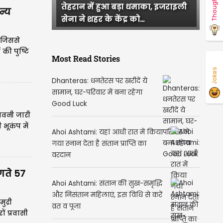
Thoughts
भूकंप का कहर! कांपी धरती, टूटी
न्य
सड़कें और हर तरफ चीख...
 जिससे
की पुष्टि
Most Read Stories
Jokes
Dhanteras: धनतेरस पर खरीदें ये
सामान, घर-परिवार में बना रहेगा
Good Luck
ावनी जारी
भूकंप में
Ahoi Ashtami: यहां आधी रात में किया
गया स्नान देता है संतान प्राप्ति का
वरदान
ागते 57
Ahoi Ashtami: संतान की सुख-समृद्धि
और निसंतान महिलाएं, इस विधि से करें
द्री
व्रत व पूजा
ं प्रवासी