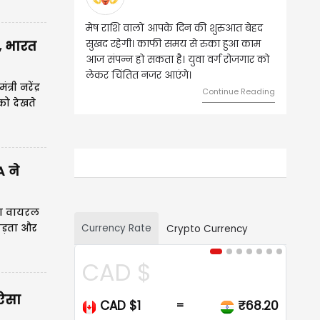
वृष राशि वालों आज घर की सुख सुविधा संबंधी
, भारत
चीजों पर खर्च हो सकता है। आर्थिक स्थिति
बिगड़ सकती है। सोच समझकर धन का निवेश
करें।
ी नरेंद्र
Continue Reading
को देखते
A ने
ावा वायरल
Currency Rate
 पड़ता और
Crypto Currency
USD $
 ऐसा
USD $1
₹95.14
=