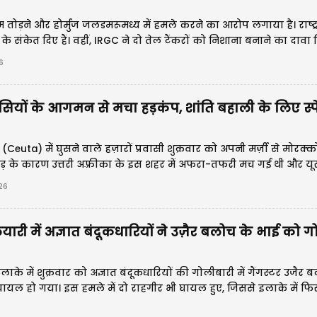
म तोड़ने और होर्मुज जलडमरूमध्य में हमले करने का आरोप लगाया है। राष्ट्
ं के संकेत दिए हैं। वहीं, IRGC ने दो तेल टैंकरों को निशाना बनाने का दावा 
़ने की इच्छा जताकर गाजा युद्ध में नई उम्मीद जगाई है।
6
ासियों के आगमन से मचा हड़कंप, शांति बहाली के लिए स्प
ा' (Ceuta) में घुसने वाले हज़ारों प्रवासी शुक्रवार को अपनी मर्ज़ी से मोरक
ड़ के कारण उत्तरी अफ़्रीका के इस शहर में अफरा-तफरी मच गई थी और यू
ो लेकर बहस फिर से शुरू हो गई थी। इस सफ़र में कम से कम 57 प्रवासि
26
ारी में अज्ञात बंदूकधारियों ने उज़ैर बलोच के भाई को गो
के में शुक्रवार को अज्ञात बंदूकधारियों की गोलीबारी में गैंगस्टर उजैर
घायल हो गया। इस हमले में दो राहगीर भी घायल हुए, जिससे इलाके में फिर 
ीवाड़ा पुलिस के बयान के मुताबिक, 40 वर्षीय जुबैर को मुख्य चा
6