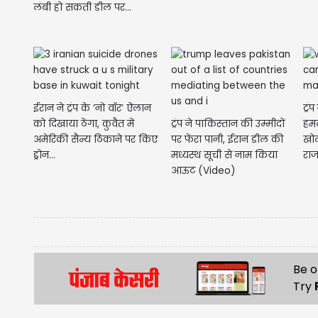
लंबी हो सकती डील पर...
ईरान ने ट्रंप के ‘नो वॉर’ ऐलान
ट्रं
को दिखाया ठेंगा, कुवैत में
ट्रंप ने पाकिस्तान की उम्मीदों
हमल
अमेरिकी सैन्य ठिकाने पर किए
पर फेरा पानी, ईरान डील की
खो
ड्रोन...
मध्यस्थ सूची से नाम किया
रा
आऊट (Video)
Be o
Try