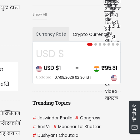
वायरल
-युद्ध खत्म
Show All
Currency Rate
Crypto Currency
USD $
CAD $
USD $1
₹95.31
CAD $1
=
st
Updated
Updated
07/08/2026 02:30 IST
07/08/2
्बादी
Trending Topics
फीडबैक दें
“मैक्सिमम
#
Jaswinder Bhalla
#
Congress
प्लेटफॉर्म
#
Anil Vij
#
Manohar Lal Khattar
ै। यह बयान
#
Dushyant Chautala