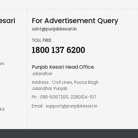
esari
For Advertisement Query
advt@punjabkesari.in
TOLL FREE
1800 137 6200
r
es
Punjab Kesari Head Office
Jalandhar
Address : Civil Lines, Pucca Bagh
Jalandhar Punjab
Ph : 0181-5067200, 2280104-107
Email :
support@punjabkesari.in
ka