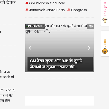
े को लेकर
#
Om Prakash Chautala
Thoughts
#
Jannayak Janta Party
#
Congress
Photos
1/10
n
Jokes
Previous
Next
CM रेखा गुप्ता और BJP के दूसरे
लुधियाना में क
नेताओं ने सुषमा स्वराज की...
हंगामा, प्रदेश...
का प्रस्ताव;
ा जहाज पर