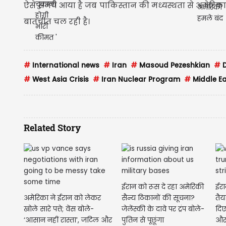
ऐसे समय आया है जब पाकिस्तान की मध्यस्थता से अमेरिक
बातचीत चल रही है।
#
International news
#
Iran
#
Masoud Pezeshkian
#
D
#
West Asia Crisis
#
Iran Nuclear Program
#
Middle Ea
Related Story
ईरान को रूस दे रहा अमेरिकी
ईरा
अमेरिका ने ईरान को लेकर
सैन्य ठिकानों की सूचना?
तैया
खोले सारे पत्ते; वेंस बोले-
जेलेंस्की के दावे पर ट्रंप बोले-
दिए
‘आसान नहीं रास्ता’, जटिल और
पुतिन से पूछूंगा
और