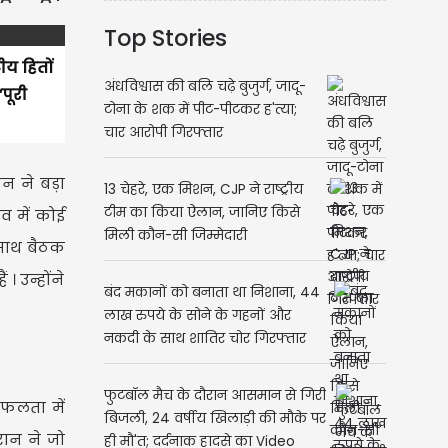
Top Stories
ीय हितों
अंधविश्वास की बलि चढ़े बुजुर्ग, जादू-
पूरी
टोना के शक में पीट-पीटकर ह'त्या;
चार आरोपी गिरफ्तार
न ने बड़ा
13 चेहरे, एक मिशन, CJP ने राष्ट्रीय
टीम का किया ऐलान, जानिए किसे
व में कोई
मिली कौन-सी जिम्मेदारी
 साथ बैठक
। उन्होंने
बंद मकानों को बनाता था निशाना, 44
लाख रुपये के सोने के गहनों और
नकदी के साथ शातिर चोर गिरफ्तार
फुटबॉल मैच के दौरान आसमान से गिरी
सफलता में
बिजली, 24 वर्षीय खिलाड़ी की मौके पर
रान ने जो
ही मौ'त; दर्दनाक हादसे का Video