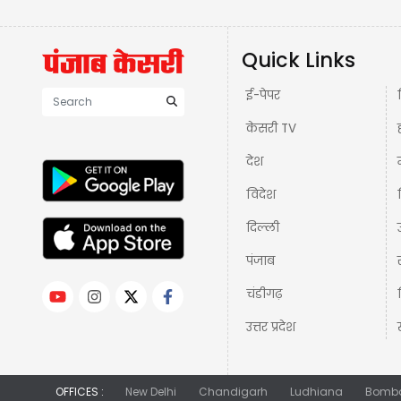
Quick Links
ई-पेपर
केसरी TV
देश
विदेश
दिल्ली
पंजाब
चंडीगढ़
उत्तर प्रदेश
OFFICES :
New Delhi
Chandigarh
Ludhiana
Bomb