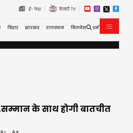
केसरी TV
ई- पेपर
र
बिहार
झारखंड
राजस्थान
बिज़नेस
धर्म
यौन उत्पीड़न केस में तरुण तेजपाल को 10 साल की सजा, बॉम्बे हाई कोर्ट
हीं...सम्मान के साथ होगी बातचीत
A-
A+