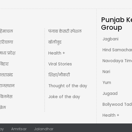
Punjab K
Group
हिमाचल
पंजाब केसरी स्पेशल
Jagbani
हरियाणा
बॉलीवुड
Hind Samacha
मध्य प्रदेश़
Health +
Navodaya Tim
बिहार
Viral Stories
Nari
उत्तराखंड
शिक्षा/नौकरी
Yum
राजस्थान
Thought of the day
Jugaad
बिज़नेस
Joke of the day
Bollywood Tad
खेल
Health +
ay
Amritsar
Jalandhar