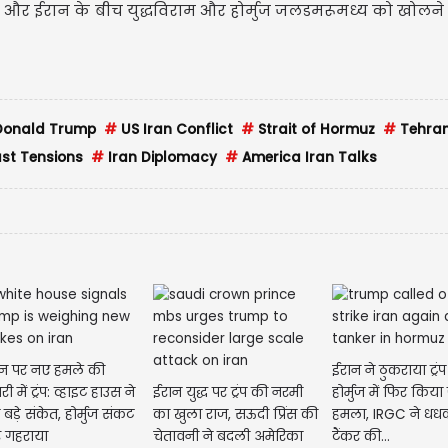
ा और ईरान के बीच युद्धविराम और होर्मुज जलडमरूमध्य को खोलन
onald Trump
#
US Iran Conflict
#
Strait of Hormuz
#
Tehra
st Tensions
#
Iran Diplomacy
#
America Iran Talks
न पर नए हमले की
ईरान ने ठुकराया ट्रंप 
री में ट्रंप: व्हाइट हाउस ने
ईरान युद्ध पर ट्रंप की नरमी
होर्मुज में फिर किय
 बड़े संकेत, होर्मुज संकट
का खुला राज, सऊदी प्रिंस की
हमला, IRGC ने धधकते तेल
 गहराया
चेतावनी ने बदली अमेरिका
टैंकर की...