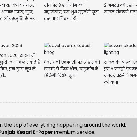
2 अगस्त को रखा 
ा व्रत के दिन जरूर
तीज पर 3 शुभ योग का
सावन संकष्टी चतुर्
ये आसान उपाय, सुख,
महासंयोग, इस शुभ मुहूर्त में पूजा
य और समृद्धि से भर...
कर पाएं शिव-गौरी...
an 2026: सावन में
देवशयनी एकादशी पर श्रीहरि को
सावन की पहली ए
ुहूर्त के भी कर सकते हैं
लगाएं ये दिव्य भोग, चातुर्मास में
इन 5 जगहों पर जर
िषेक, इस गुप्त सूत्र से
मिलेगी विशेष कृपा
दीपक, बरसेगी भगव
री...
की कृपा
n the top of everything happening around the world.
Punjab Kesari E-Paper
Premium Service.