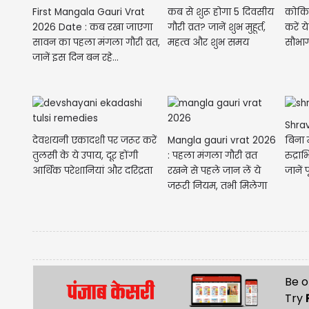
First Mangala Gauri Vrat
कब से शुरू होगा 5 दिवसीय
कोकिल
2026 Date : कब रखा जाएगा
गौरी व्रत? जानें शुभ मुहूर्त,
करें 
सावन का पहला मंगला गौरी व्रत,
महत्व और शुभ समय
सौभाग्
जानें इस दिन बन रहे...
Shrav
देवशयनी एकादशी पर जरूर करें
Mangla gauri vrat 2026
बिना म
तुलसी के ये उपाय, दूर होंगी
: पहला मंगला गौरी व्रत
रुद्राभ
आर्थिक परेशानियां और दरिद्रता
रखने से पहले जान लें ये
जानें पू
जरूरी नियम, तभी मिलेगा
मां...
Be o
Try