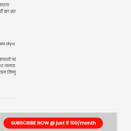
जाएगा
थी का व्रत
कादशी पर
ूर जलाएं
ान विष्णु
SUBSCRIBE NOW @ just ₹ 100/month