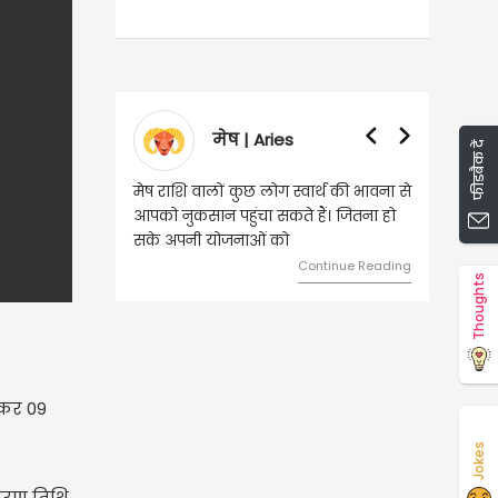
वृषभ | Taurus
फीडबैक दें
वृष राशि वालों आय के स्त्रोत बढ़ने से रुके
हुए कार्यों में गति आएगी। युवा वर्ग भविष्य
को लेकर ज्यादा फोकस रहेंगे।
Continue Reading
Thoughts
जकर 09
Jokes
ारण तिथि