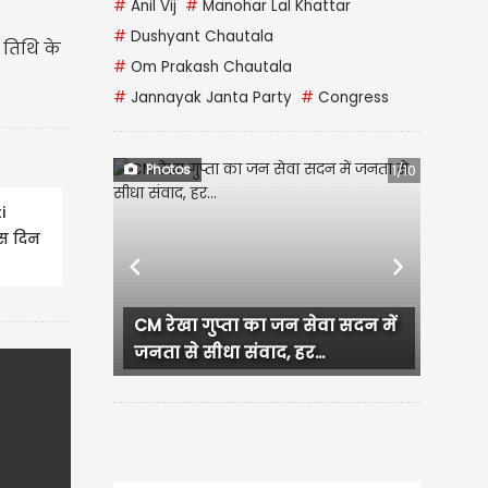
#
Anil Vij
#
Manohar Lal Khattar
#
Dushyant Chautala
तिथि के
#
Om Prakash Chautala
#
Jannayak Janta Party
#
Congress
Photos
1/10
i
स दिन
Previous
Next
, जानें
Murudeshwar Shiva Temple:
चांदी के रंग में चमकता महादेव का...