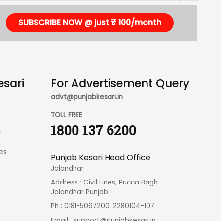
SUBSCRIBE NOW @ just ₹ 100/month
esari
For Advertisement Query
advt@punjabkesari.in
TOLL FREE
1800 137 6200
r
es
Punjab Kesari Head Office
Jalandhar
Address : Civil Lines, Pucca Bagh
Jalandhar Punjab
Ph : 0181-5067200, 2280104-107
Email :
support@punjabkesari.in