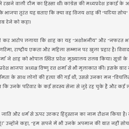
रखने वाली टीम का हिस्सा थीं। कांग्रेस की मध्यप्रदेश इकाई के अध
 कि भाजपा तुरंत यह बताए कि क्या वह विजय शाह की “घटिया सोच
वाब देने को कहा।
्ति जारी कर आरोप लगाया कि शाह का यह ‘‘अशोभनीय'' और ‘‘नफरत भ
रिमा, राष्ट्रीय एकता और महिला सम्मान पर खुला प्रहार है। विवाद
्मा ने शाह को भोपाल स्थित प्रदेश मुख्यालय तलब किया। सूत्रों के
रदेश भाजपा अध्यक्ष विष्णु दत्त शर्मा से भी मुलाकात की। इसके बाद
्ममता के साथ लोगों की हत्या की गई थी, उससे उनका मन ‘‘विचलि
अम
हा कि उनके परिवार के कई सदस्य सेना से जुड़े रह चुके हैं और कई
प्
 हुए जाति और धर्म से ऊपर उठकर हिंदुस्तान का नाम रौशन किया है।
ूं।'' उन्होंने कहा, ‘‘हम सपने में भी उनके अपमान की बात नहीं सोच