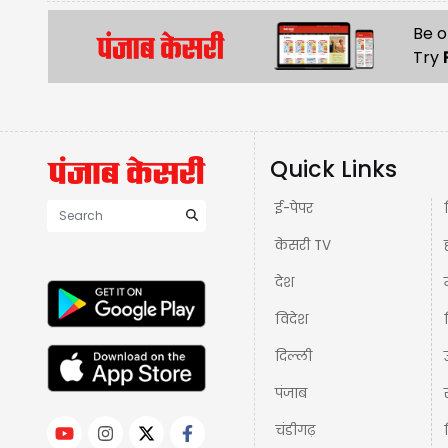
Be o
Try
Quick Links
ई-पेपर
केसरी TV
देश
विदेश
दिल्ली
पंजाब
चंडीगढ़