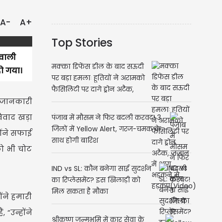
A-
A+
Top Stories
 वाली
मक्का डिफेंस डील के बाद सऊदी
ो गया।
पर बड़ा हमलाः हूतियों ने अरामको
फैसिलिटी पर दागे ड्रोन अटैक,
ी जानकारी
जजान में आग भड़कने से
हड़कंप(Video)
िवाद खड़ा
पंजाब में मौसम ने फिर बदली करवट! 3
जिलों में Yellow Alert, गरज-चमक के
ोंने सफाई
साथ होगी बारिश
को भी चोट
IND vs SL: कौन बनेगा साई सुदर्शन
का रिप्लेसमेंट? इस खिलाड़ी को
मिल सकता है मौका
ोंने हमारी
 “उन्होंने
श्रीकृष्ण जन्मभूमि में कार सेवा के