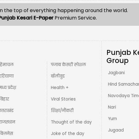
n the top of everything happening around the world.
Punjab Kesari E-Paper
Premium Service.
Punjab K
Group
हिमाचल
पंजाब केसरी स्पेशल
Jagbani
हरियाणा
बॉलीवुड
Hind Samacha
मध्य प्रदेश़
Health +
Navodaya Tim
बिहार
Viral Stories
Nari
उत्तराखंड
शिक्षा/नौकरी
Yum
राजस्थान
Thought of the day
Jugaad
बिज़नेस
Joke of the day