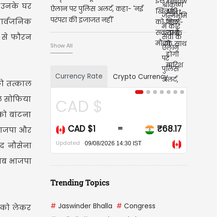
 उनके घर
ऐलान पर पुलिस अलर्ट, कहा- 'नई
परंपरा की इजाजत नहीं'
 सार्वजनिक
ल से फौरन
Show All
Currency Rate
Crypto Currency
को तत्काल
नल सोफिया
AD $
USD $
को बांटना
CAD $1
₹68.17
USD $1
=
=
ि भाजपा और
ated
Updated
09/08/2026 14:30 IST
09/08/2026 14:30 IST
ीद नौसेना
 अब भाजपा
Trending Topics
#
Jaswinder Bhalla
#
Congress
' को लेकर