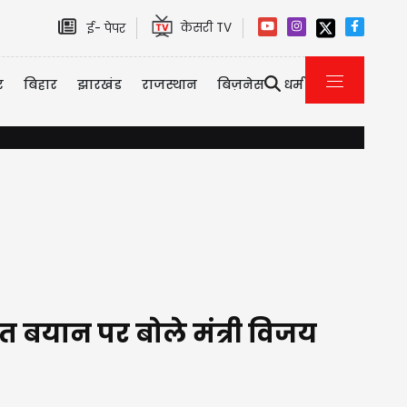
केसरी TV
ई- पेपर
र
बिहार
झारखंड
राजस्थान
बिज़नेस
धर्म
मक्का डिफेंस डील के बाद सऊदी पर बड़ा हमलाः हूतियों ने अरामको फैसिलिटी 
ित बयान पर बोले मंत्री विजय