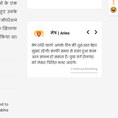
Jokes
ताओं के एक
 हुए उनके
थ ‘ऑपरेशन
 के खिलाफ
मेष | Aries
वृषभ | Taurus
 किया था।
मेष राशि वालों आपके दिन की शुरुआत बेहद
वृष राशि वालों आज घर की सुख सुव
सुखद रहेगी। काफी समय से रुका हुआ काम
संबंधी चीजों पर खर्च हो सकता है। आ
आज संपन्न हो सकता है। युवा वर्ग रोजगार
स्थिति बिगड़ सकती है। सोच समझ
को लेकर चिंतित नजर आएंगे।
का निवेश करें।
Continue Reading
Continue