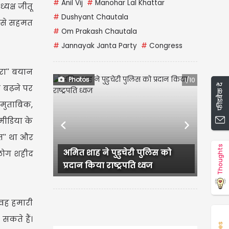
#
Anil Vij
#
Manohar Lal Khattar
्यक्ष जीतू
#
Dushyant Chautala
” से सहमत
#
Om Prakash Chautala
#
Jannayak Janta Party
#
Congress
रा'' बयान
Photos
1/10
फीडबैक दें
 बढ़ने पर
 मुताबिक,
 मीडिया के
Previous
Next
त'' था और
Thoughts
ित शाह ने पुडुचेरी पुलिस को
नई दिल्ली में आईआईटी दिल
 लोग शहीद
रदान किया राष्ट्रपति ध्वज
57वें दीक्षांत समारोह के...
 वह हमारी
 सकते हैं।