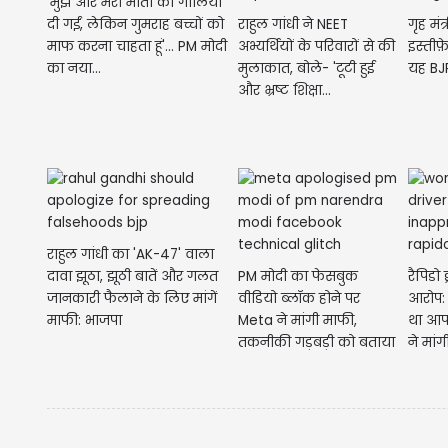
'मुझे और मेरी माता को गालियां
दी गईं, लेकिन गुमराह बच्चों को
राहुल गांधी ने NEET
गृह मंत
माफ करना चाहता हूं'... PM मोदी
अभ्यर्थियों के परिवारों से की
इस्तीफ
का नया...
मुलाकात, बोले- 'टूटी हुई
यह BJ
और भ्रष्ट शिक्षा...
राहुल गांधी का 'AK-47' वाला
दावा झूठा, झूठी बातें और गलत
PM मोदी का फेसबुक
रैपिडो
जानकारी फैलाने के लिए मांगें
वीडियो ब्लॉक होने पर
आरोप:
माफी: भाजपा
Meta ने मांगी माफी,
था आपत
तकनीकी गड़बड़ी को बताया
ने मां
वजह