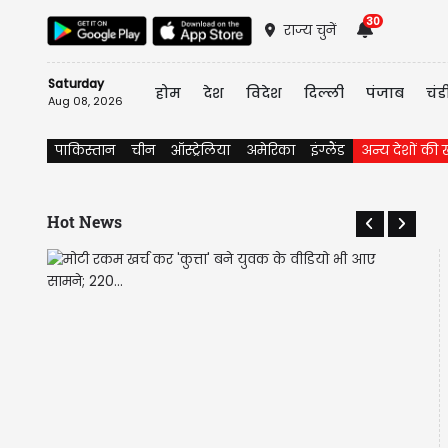
30
राज्य चुनें
Saturday
होम
देश
विदेश
दिल्ली
पंजाब
चंड
Aug 08, 2026
पाकिस्तान
चीन
ऑस्ट्रेलिया
अमेरिका
इंग्लैंड
अन्य देशों की ख
Hot News