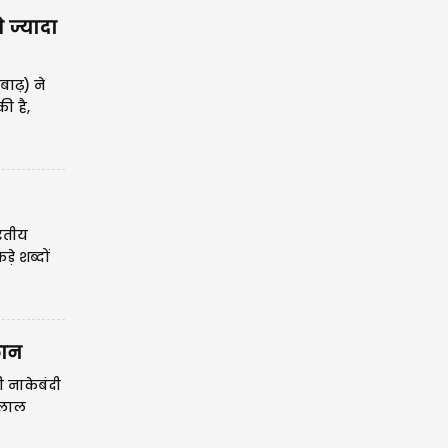
 ज्यादा
ाढ़) ने
ी है,
ारतीय
े शब्दों
लान
ी नाकेबंदी
 लाल