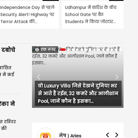
Independence Day से पहले
Udhampur में बारिश के बीच
Security Alert! Highway पर
School Gate पर बैठ
Terror Attack की...
Students ने किया जोरदार...
 दबोचे
एक नजर
वांछित
र में कई
Previous
Next
ब्रेकअप के बाद गर्लफ्रेंड का AI अवतार,
चर्चा में आया चीन का ये अजीबोगरीब
Trend, जानें कैसे तैयार...
िका ने
ित रविंदर
न की
वृषभ | Taurus