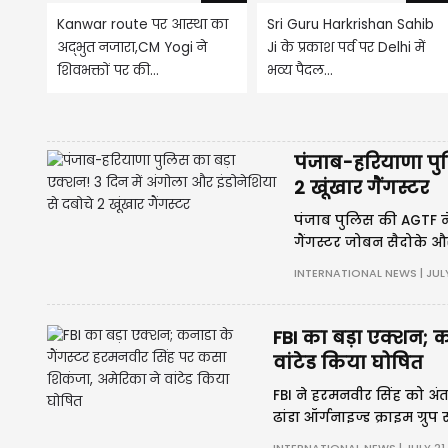
Kanwar route पर आस्था का
Sri Guru Harkrishan Sahib
अद्भुत नजारा,CM Yogi ने
Ji के प्रकाश पर्व पर Delhi में
शिवभक्तों पर की...
भव्य पैदल...
पंजाब-हरियाणा पुल
2 खूंखार गैंगस्टर
पंजाब पुलिस की AGTF ने 
गैंगस्टर जोबन सैदोके और 
हत्याओं और संगठित अपराध
INTERNATIONAL NEWS | JULY
FBI का बड़ा एक्शन; 
वांटेड किया घोषित
FBI ने हरमनवीर सिंह को अंतरर
ढांडा ऑर्गनाइज्ड क्राइम ग
तस्करी करने की साजिश में 