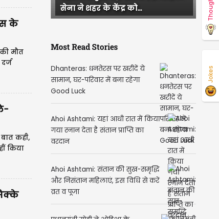
Thoughts
भूकंप का कहर! कांपी धरती, टूटी
सड़कें और हर तरफ चीख...
स के
 की मौत
Most Read Stories
दर्ज
Jokes
Dhanteras: धनतेरस पर खरीदें ये
सामान, घर-परिवार में बना रहेगा
Good Luck
ले-
Ahoi Ashtami: यहां आधी रात में किया
 बात कही,
गया स्नान देता है संतान प्राप्ति का
हीं किया
वरदान
ा हो गया
Ahoi Ashtami: संतान की सुख-समृद्धि
और निसंतान महिलाएं, इस विधि से करें
िक्के
व्रत व पूजा