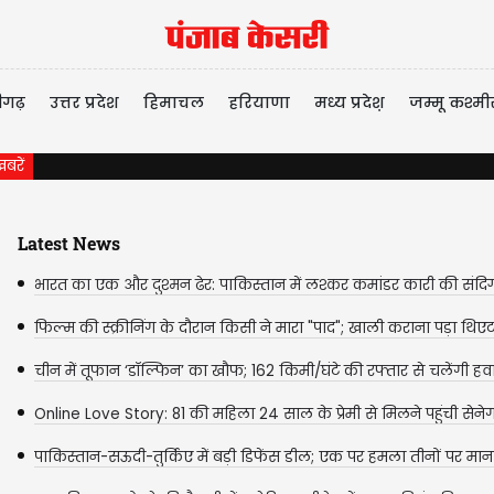
ीगढ़
उत्तर प्रदेश
हिमाचल
हरियाणा
मध्य प्रदेश़
जम्मू कश्मी
बरें
Latest News
भारत का एक और दुश्मन ढेर: पाकिस्तान में लश्कर कमांडर कारी की संदिग्ध
फिल्म की स्क्रीनिंग के दौरान किसी ने मारा "पाद"; खाली कराना पड़ा थिएटर
चीन में तूफान ‘डॉल्फिन’ का खौफ; 162 किमी/घंटे की रफ्तार से चलेंगी हवाएं
Online Love Story: 81 की महिला 24 साल के प्रेमी से मिलने पहुंची सेनेग
पाकिस्तान-सऊदी-तुर्किए में बड़ी डिफेंस डील; एक पर हमला तीनों पर मान
जाएगा,...