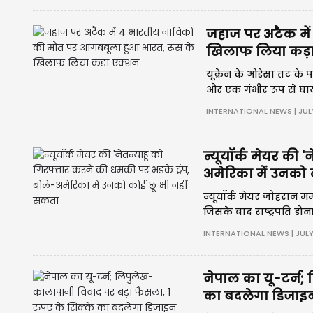
जहाज पर अटैक में
खिलाफ लिया कड़
यूक्रेन के ओडेसा तट के
और एक गंभीर रूप से घा
कराया और नागरिक जहाजो
INTERNATIONAL NEWS | JULY
न्यूयॉर्क मेयर की 
अमेरिका में उनको 
न्यूयॉर्क मेयर जोहरान म
जिसके बाद राष्ट्रपति डोन
जाएगा। ICC वारंट, गाजा
INTERNATIONAL NEWS | JULY 
है।
नेपाल का यू-टर्न;
का बदलेगा डिजाइ