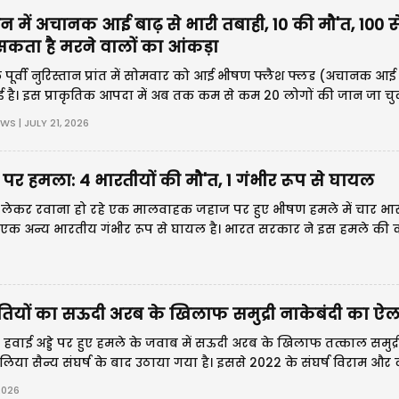
में अचानक आई बाढ़ से भारी तबाही, 10 की मौ'त, 100 से
 सकता है मरने वालों का आंकड़ा
पूर्वी नुरिस्तान प्रांत में सोमवार को आई भीषण फ्लैश फ्लड (अचानक आई ब
 है। इस प्राकृतिक आपदा में अब तक कम से कम 20 लोगों की जान जा चुक
िक लोग अभी भी लापता बताए जा रहे हैं।
S | JULY 21, 2026
 पर हमला: 4 भारतीयों की मौ'त, 1 गंभीर रूप से घायल
ाज लेकर रवाना हो रहे एक मालवाहक जहाज पर हुए भीषण हमले में चार भ
एक अन्य भारतीय गंभीर रूप से घायल है। भारत सरकार ने इस हमले की कड़
जों को निशाना बनाए जाने को "अत्यंत निंदनीय" करार दिया है।
ूतियों का सऊदी अरब के खिलाफ समुद्री नाकेबंदी का ऐ
ना हवाई अड्डे पर हुए हमले के जवाब में सऊदी अरब के खिलाफ तत्काल समुद्र
या सैन्य संघर्ष के बाद उठाया गया है। इससे 2022 के संघर्ष विराम और
र नए खतरे मंडरा रहे हैं।
2026