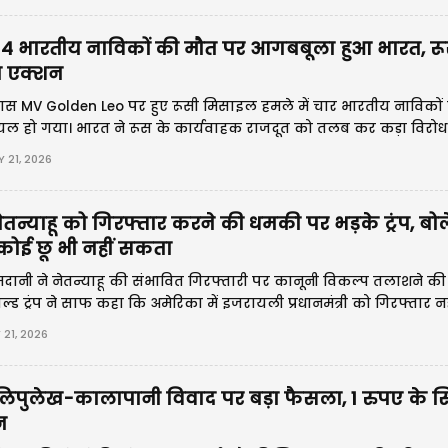
 4 भारतीय नाविकों की मौत पर आगबबूला हुआ भारत, रू
ा एक्शन
 पास MV Golden Leo पर हुए रूसी मिसाइल हमले में चार भारतीय नाविकों
यल हो गया। भारत ने रूस के कार्यवाहक राजदूत को तलब कर कड़ा विरोध 
ं पर हमले को अंतरराष्ट्रीय कानून का उल्लंघन बताया।
 21, 2026
'नेतन्याहू को गिरफ्तार करने की धमकी पर भड़के ट्रंप, बो
कोई छू भी नहीं सकता
मदानी ने नेतन्याहू की संभावित गिरफ्तारी पर कानूनी विकल्प तलाशने की
ाल्ड ट्रंप ने साफ कहा कि अमेरिका में इजरायली प्रधानमंत्री को गिरफ्तार न
 युद्ध और अमेरिका-इजरायल संबंधों को लेकर नया राजनीतिक विवाद खड़
21, 2026
 लिपुलेख-कालापानी विवाद पर बड़ा फैसला, 1 रुपए के स
न