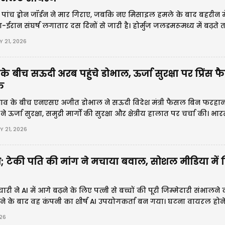
पांच ड्रोन जॉर्डन ने मार गिराए, जबकि नए मिसाइल हमले के बाद बहरीन मे
ईरान संघर्ष लगातार दस दिनों से जारी है। होर्मुज जलडमरूमध्य में बढ़त
े बीच पाकिस्तान कूटनीतिक समाधान की कोशिशों में जुटा है।
 21, 2026
े बीच सऊदी अरब पहुंचे डोभाल, ऊर्जा सुरक्षा पर प्रिंस 
क
े तनाव के बीच एनएसए अजीत डोभाल ने सऊदी विदेश मंत्री फैसल बिन फरहान
ऊर्जा सुरक्षा, समुद्री मार्गों की सुरक्षा और क्षेत्रीय हालात पर चर्चा की। भारत ख
ूटनीतिक संपर्क लगातार बढ़ा रहा है।
Y 21, 2026
चे; टेकी पति की मांग ने मचाया बवाल, सोशल मीडिया में छ
ारी ने AI में आगे बढ़ने के लिए पत्नी से बच्चों की पूरी जिम्मेदारी संभालने
 के बाद वह कंपनी का शीर्ष AI उपयोगकर्ता बन गया। घटना वायरल होन
ारियों के संतुलन को लेकर सोशल मीडिया पर बहस छिड़ गई।
26