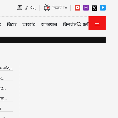
केसरी TV
ई- पेपर
र
बिहार
झारखंड
राजस्थान
बिज़नेस
धर्म
 मौत,...
,...
,...
ल,...
ा