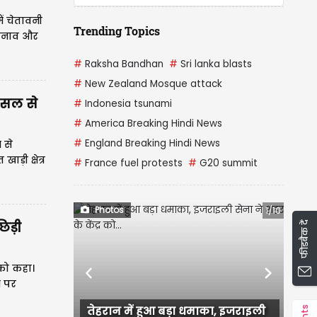
Updated
08/08/2026 18:30 IST
ं चेतावनी
े तनाव और
Trending Topics
#
Raksha Bandhan
#
Sri lanka blasts
#
New Zealand Mosque attack
फैसल से
#
Indonesia tsunami
#
America Breaking Hindi News
 से
#
England Breaking Hindi News
ाड़ी क्षेत्र
#
France fuel protests
#
G20 summit
िड़ी
फीडबैक दें
Photos
2/10
 को कहा।
े पर
Previous
Next