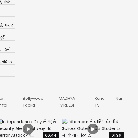
, तेल...
के पर ही
ुई...
, इसी...
दूसरे का
.
ka
Bollywood
MADHYA
Kundli
Nari
ifal
Tadka
PARDESH
TV
00:44
01:36