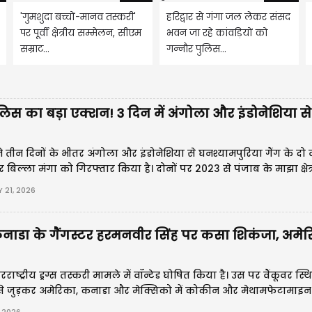
'गुमशुदा बच्चों-मानव तस्करी'
हरिद्वार से गंगा जल लेकर संसद
पर पूर्वी क्षेत्रीय सम्मेलन, सीएम
भवन जा रहे कांवड़ियों को
सम्राट...
गन्नौर पुलिस...
िस का बड़ा एक्शन! 3 दिन में अंगोला और इंडोनेशिया से
तीन दिनों के भीतर अंगोला और इंडोनेशिया से घनश्यामपुरिया गैंग के दो 
बिल्ला मंगा को गिरफ्तार किया है। दोनों पर 2023 से पंजाब के माझा क्षेत्
ों में शामिल होने के आरोप हैं।
 21, 2026
कनाडा के गैंगस्टर हरमनवीर सिंह पर कसा शिकंजा, अमेर
ाष्ट्रीय ड्रग्स तस्करी मामले में वॉन्टेड घोषित किया है। उस पर वैंकूवर स्थ
्रुप से जुड़कर अमेरिका, कनाडा और मेक्सिको में कोकीन और मेथामफेटामाइ
शामिल होने का आरोप है। एजेंसी ने जनता से सूचना देने की अपील की है।