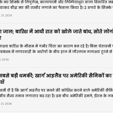
के नए सिक्के से लिपुलेख, कालापानी और लिम्पियाधुरा वाला विवादित नक
कर बौद्ध मठ की तस्वीर लगाने का फैसला किया है। 2 रुपये के सिक्के 
पाल में राजनीतिक विवाद शुरू हो गया है।
21, 2026
 जाल; बारिश में आधी रात को खोले जाते बांध, सोते लोगो
र
 बारिश के मौसम में गंभीर चिंता का कारण बन रहे हैं। बिना चेतावनी 
प्रबंधन में लापरवाही के आरोपों के बीच हाल में लीउलान जलाशय टूटने से
 रखरखाव, पारदर्शिता और समय पर चेतावनी प्रणाली की जरूरत बता रहे हैं।
, 2026
ी सबसे बड़ी धमकी; खार्ग आइलैंड पर अमेरिकी सैनिकों का
शें
वनी दी है कि खार्ग आइलैंड पर कब्जे की कोशिश करने वाले अमेरिकी सैनि
ं के बीच सैन्य तनाव लगातार बढ़ रहा है। इस बीच अमेरिकी हमले, ईरान के जवा
खाड़ी क्षेत्र में बढ़ते खतरे ने वैश्विक चिंता बढ़ा दी है।
21, 2026