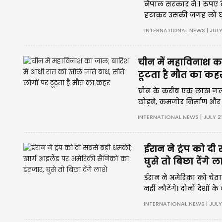
नेपाल सरकार ने 1 रुपए 
हटाकर उसकी जगह लो घ्या
नक्शा रहेगा। फैसले पर ने
INTERNATIONAL NEWS | JULY 
चीन में महाविनाश का
टूटता है मौत का कह
चीन के करीब एक लाख जलाशय
छोड़ने, कमजोर निर्माण और 
तबाही हुई। विशेषज्ञ बेहतर
INTERNATIONAL NEWS | JULY 21
ईरान ने ट्रंप को द
घुसे तो बिछा देंगे ला
ईरान ने अमेरिका को चेता
नहीं लौटेंगे। दोनों देशो
भारत की ट्रैवल एडवाइजरी और 
INTERNATIONAL NEWS | JULY 