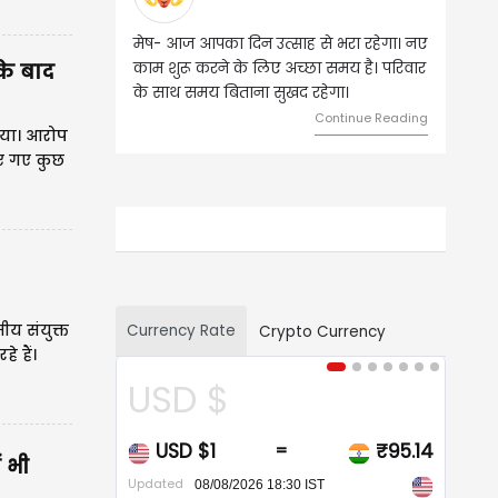
वृष- आज का दिन इस राशि के जातकों के लिए
 के बाद
शुभ रहने वाला है। धन और नौकरी के मामलों
में सफलता मिलेगी। मित्रों से मेलजोल बढ़ेगा।
आर्थिक निवेश सोच-समझकर...
लिया। आरोप
Continue Reading
िए गए कुछ
ीय संयुक्त
Currency Rate
े हैं।
Crypto Currency
झेदारी क
CAD $
ं भी
CAD $1
₹68.20
=