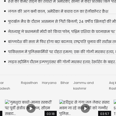
रूस की कमर तोड़ने की तैयारी में अमेरिका; सीनेट में कड़ा प्रतिबंध बिल पास
जंगल की आग बनी काल, अमेरिका में बचाव दल का हेलीकॉप्टर क्रैश
फुटबॉल मैच के दौरान आसमान से गिरी बिजली, 24 वर्षीय खिलाड़ी की मौ
मौ'त;...
नेतन्याहू ने प्रधानमंत्री मोदी को किया फोन, पश्चिम एशिया के घटनाक्रम पर ह
बांग्लादेश की सत्ता में फिर होगा बड़ा बदलाव; राष्ट्रपति चुनाव की तारीख तय
पाकिस्तान में पुलिसकर्मियों पर दोहरा हमला; एक की गोली मारकर हत्या, 
घर...
लाइव स्ट्रीमिंग दौरान इन्फ्लुएंसर की गोली मारकर हत्या; रेस्टोरेंट के बाहर..
tar
Rajasthan
Haryana
Bihar
Jammu and
Aaj 
radesh
kashmir
Rash
9
03:18
03:57