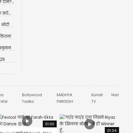
 दाम?...
करें...
 मोदी
 कितना
अनुमान
 29
ka
Bollywood
MADHYA
Kundli
Nari
ifal
Tadka
PARDESH
TV
01:00
01:34