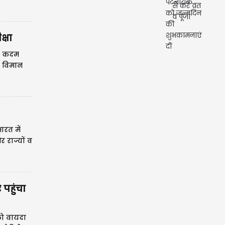
्षा
़ा कदम
और विमान
 की
ारत में
 राज्यों व
पहुंचा
 को वायदा