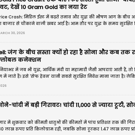
रावट, देखें 10 Gram Gold का नया रेट
rice Crash: मिडिल ईस्ट में बढ़ते तनाव और युद्ध की भीषण आग के बीच
ा बाजार से चौंकाने वाली खबर आई है। आम तौर पर युद्ध के समय सुरक्षित 
ा आज घरेलू बाजार में धड़ाम हो गया है।
ARCH 30, 2026
ll: जंग के बीच सस्ता क्यों हो रहा है सोना और कब तक र
ै ग्लोबल कनेक्शन
नियाभर में जब भी युद्ध, आर्थिक मंदी या महामारी जैसी आपदाएं आती हैं, त
ें जाते हैं। इसे 'सेफ हेवन' यानी सबसे सुरक्षित निवेश माना जाता है। ले
ट एशिया) में जारी भारी तनाव के बीच एक बेहद अजीब नजारा देखने को मिल र
2026
ने-चांदी में बड़ी गिरावट! चांदी 11,000 से ज्यादा टूटी, सो
बाजार में शुक्रवार को कीमती धातुओं की कीमतों में पांच प्रतिशत तक की ग
30 लाख रुपए प्रति किलोग्राम रही, जबकि सोना टूटकर 1.47 लाख रुपए प्रत