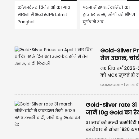
कॉमनवेल्थ विजेताओं का गांव
पटना में सफाई कर्मियों का
मायना में भव्य स्वागत..Amit
हड़ताल खत्म, लोगों को भीषण
Panghal...
दुर्गंध से अब...
Gold-Silver Pri
तेज उछाल, चां
नए वित्त वर्ष 2026-
को MCX खुलते ही सो
उलट चांदी 1,700 
COMMODITY | APRIL 01
Gold-Silver rate 31 
जानें 10g Gold का रे
31 मार्च को मल्टी कमोडिटी 
कारोबार में सोना 1930 रुप
में 8039 रुपए का उछाल दर्