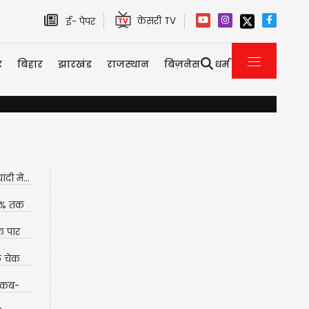
केसरी TV
ई- पेपर
र
बिहार
झारखंड
राजस्थान
बिज़नेस
धर्म
ी में...
37% तक
े पार
े चेक
ं कब-