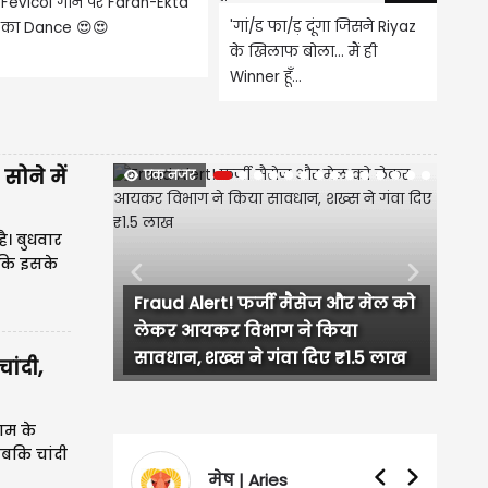
Fevicol गाने पर Farah-Ekta
'गां/ड फा/ड़ दूंगा जिसने Riyaz
का Dance 😍😍
के खिलाफ बोला... मैं ही
Winner हूँ...
सोने में
एक नजर
ै। बुधवार
बकि इसके
Previous
Next
बाटा इंडिया को मिला 60.56 करोड़
रुपये का कर संबंधी नोटिस
ांदी,
शाम के
जबकि चांदी
। इंटर
वृषभ | Taurus