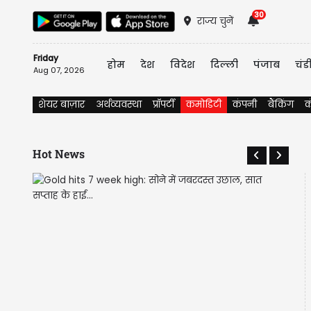
30
राज्य चुनें
Friday
होम
देश
विदेश
दिल्ली
पंजाब
चंड
Aug 07, 2026
शेयर बाज़ार
अर्थव्यवस्था
प्रॉपर्टी
कमोडिटी
कंपनी
बैंकिंग
क
Hot News