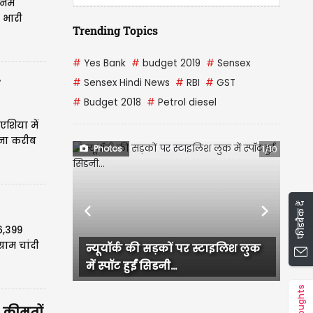
टिनम
 भारी
Trending Topics
#
Yes Bank
#
budget 2019
#
Sensex
#
Sensex Hindi News
#
RBI
#
GST
#
Budget 2018
#
Petrol diesel
एशिया में
ोना करीब
Photos
1/10
फीडबैक दें
Previous
Next
6,399
राम चांदी
टोयोटा लैंड क्रूजर 300 ऑटो एक्सपो में
हुई लॉन्च, कीमत...
Thoughts
 कीमतों