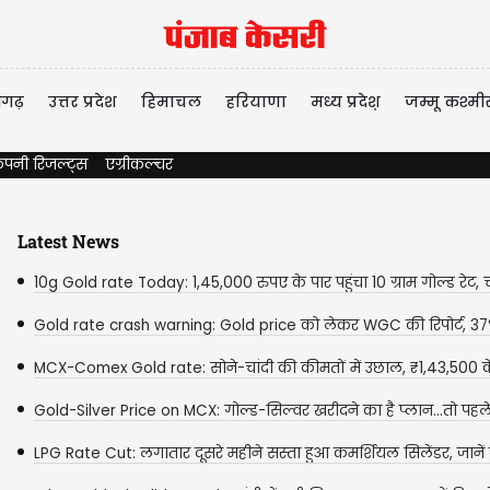
ीगढ़
उत्तर प्रदेश
हिमाचल
हरियाणा
मध्य प्रदेश़
जम्मू कश्मी
ंपनी रिजल्ट्स
एग्रीकल्चर
Latest News
10g Gold rate Today: 1,45,000 रुपए के पार पहुंचा 10 ग्राम गोल्ड रेट, चांद
Gold rate crash warning: Gold price को लेकर WGC की रिपोर्ट, 
टूट सकता है...
MCX-Comex Gold rate: सोने-चांदी की कीमतों में उछाल, ₹1,43,500 क
पहुंचा...
Gold-Silver Price on MCX: गोल्ड-सिल्वर खरीदने का है प्लान...तो पहल
करें 3...
LPG Rate Cut: लगातार दूसरे महीने सस्ता हुआ कमर्शियल सिलेंडर, जाने
कब हुआ...