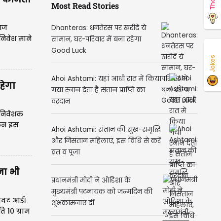
Most Read Stories
Dhanteras: धनतेरस पर खरीदें ये
 आज
निवेश माने
सामान, घर-परिवार में बना रहेगा
Good Luck
Jokes
Ahoi Ashtami: यहां आधी रात में किया
हेगा
गया स्नान देता है संतान प्राप्ति का
वरदान
ो निवेशक
किन इस
Ahoi Ashtami: संतान की सुख-समृद्धि
हा है।
और निसंतान महिलाएं, इस विधि से करें
व्रत व पूजा
ना भी
प्रधानमंत्री मोदी ने ओडिशा के
मुख्यमंत्री पटनायक को जन्मदिन की
िरावट आई।
शुभकामनाएं दीं
ि 10 ग्राम