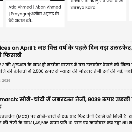
अपनी जीत पर सुनिए क्या बोली
Atiq Ahmed | Aban Ahmed
Shreya Kalra
| Prayagraj:अतीक अहमद के
बेटे अबान को...
ces on April 1: नए वित्त वर्ष के पहले दिन बड़ा उलटफेर, 
दी फिसली
27 की शुरुआत के साथ ही सर्राफा बाजार में बड़ा उलटफेर देखने को मिला ह
ने की कीमतों में 2,500 रुपए से ज्यादा की जोरदार तेजी दर्ज की गई, ज
रुपए तक फिसल गई।
, 2026
march: सोने-चांदी में जबरदस्त तेजी, 8039 रुपए उछली च
ट
एक्सचेंज (MCX) पर सोने-चांदी में एक बार फिर तेजी देखने को मिली है। 
ए की तेजी के साथ 1,49,596 रुपए प्रति 10 ग्राम पर कारोबार कर रहा था। 
ज किया गया, एक किलोग्राम चांदी 2,37,000 रुपए पर कारोबार कर रही थी