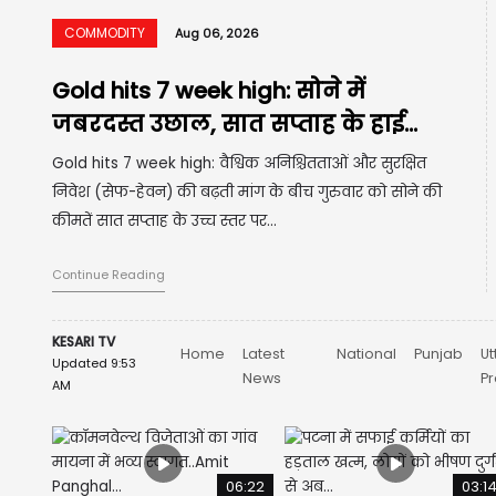
COMMODITY
Aug 06, 2026
LPG-PNG-CNG पर लग सकता है नया
शुल्क, सरकार कर रही है बड़े...
एलपीजी (LPG) और पाइप्ड नेचुरल गैस (PNG-CNG) का
इस्तेमाल करने वाले उपभोक्ताओं के लिए आने वाले समय में
अतिरिक्त शुल्क लग सकता है। एक रिपोर्ट के अनुसार,...
Continue Reading
KESARI TV
Home
Latest
National
Punjab
Ut
Updated 9:53
News
P
AM
06:22
03:1