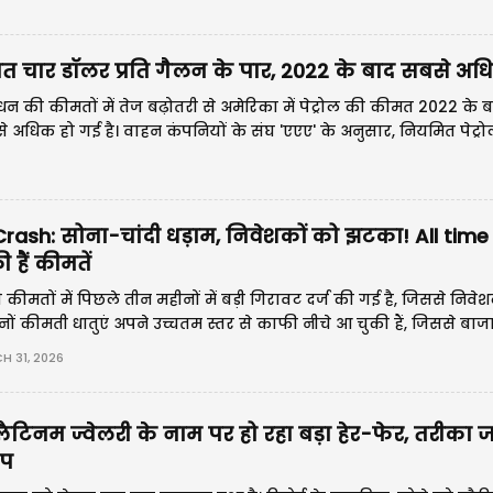
6
ीमत चार डॉलर प्रति गैलन के पार, 2022 के बाद सबसे अ
 ईंधन की कीमतों में तेज बढ़ोतरी से अमेरिका में पेट्रोल की कीमत 2022 के
 अधिक हो गई है। वाहन कंपनियों के संघ 'एएए' के अनुसार, नियमित पेट्र
्रति गैलन हो गई है जो युद्ध शुरू होने से पहले की तुलना में एक डॉलर स
rash: सोना-चांदी धड़ाम, निवेशकों को झटका! All time 
 हैं कीमतें
कीमतों में पिछले तीन महीनों में बड़ी गिरावट दर्ज की गई है, जिससे निवे
ोनों कीमती धातुएं अपने उच्चतम स्तर से काफी नीचे आ चुकी हैं, जिससे बाजार
हौल बना हुआ है।
 31, 2026
लैटिनम ज्वेलरी के नाम पर हो रहा बड़ा हेर-फेर, तरीका
आप