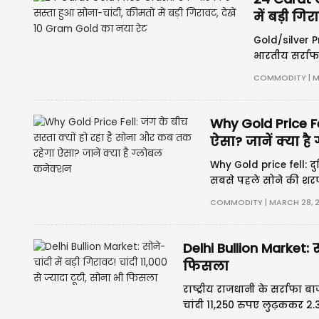
में बड़ी गि
Gold/silver P
भारतीय सर्राफ
जाने वाला सोन
COMMODITY | M
Why Gold Price Fe
ऐसा? जानें क्या ह
Why Gold price fell: दु
सबसे पहले सोने की शरण म
बार पश्चिम एशिया (वेस्
COMMODITY | MARCH 28, 
एक
Delhi Bullion Market: सो
फिसला
राष्ट्रीय राजधानी के सर्राफा 
चांदी 11,250 रुपए लुढ़ककर 2.